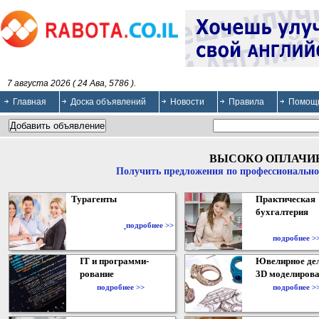
7 августа 2026 ( 24 Ава, 5786 ).
Главная
Доска объявлений
Новости
Правила
Помощ
ВЫСОКО ОПЛАЧИ
Получить предложения по профессионально
Турагенты
Практическая
бухгалтерия
подробнее >>
подробнее >
IT и программи-
Ювелирное дел
рование
3D моделирова
подробнее >>
подробнее >