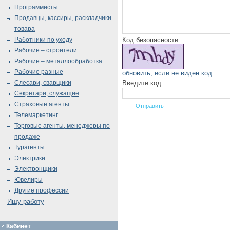
Программисты
Продавцы, кассиры, раскладчики
товара
Код безопасности:
Работники по уходу
Рабочие – строители
Рабочие – металлообработка
Рабочие разные
обновить, если не виден код
Введите код:
Слесари, сварщики
Секретари, служащие
Страховые агенты
Телемаркетинг
Торговые агенты, менеджеры по
продаже
Турагенты
Электрики
Электронщики
Ювелиры
Другие профессии
Ищу работу
Кабинет