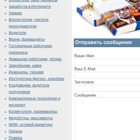
Бухгалтера, банк, финансы
Заработок в Интернете
Химики
Воспитатели, учителя,
преподаватели
Водители
Врачи, фармацевты
Отправить сообщение
Гостиничные работники,
горничные
Ваше Имя:
Домашние работники, уборка
Закройщики, швеи
Ваш E-Mail:
Инженеры, техники
Инструктора фитнес, аэробика
Заголовок:
Кладовщики, водители
погрузчиков
Сообщение:
Компьютерные технологии и
интернет
Косметологи, парикмахеры
Медсёстры, массажисты
МЛМ, сетевой маркетинг
Охрана
Повара