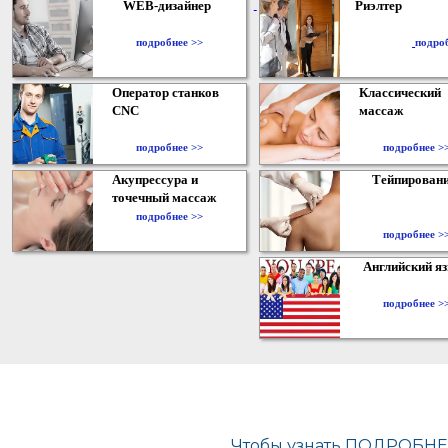
WEB-дизайнер
Риэлтер
​
подробнее >>
подро
Оператор станков
Классический
CNC
массаж
подробнее >>
подробнее >
Акупрессура и
Тейпирован
точечный массаж
подробнее >>
подробнее >
Английский я
подробнее >