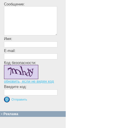
Сообщение:
Имя:
E-mail:
Код безопасности:
обновить, если не виден код
Введите код:
Реклама