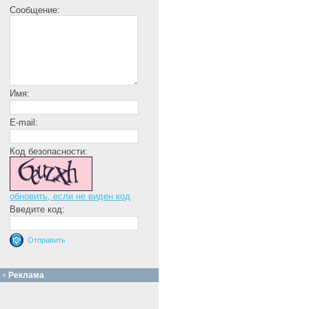
Сообщение:
Имя:
E-mail:
Код безопасности:
обновить, если не виден код
Введите код:
Реклама