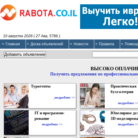
10 августа 2026 ( 27 Ава, 5786 ).
Главная
Доска объявлений
Новости
Правила
Помощ
ВЫСОКО ОПЛАЧИ
Получить предложения по профессионально
Турагенты
Практическая
бухгалтерия
подробнее >>
подробнее >
IT и программи-
Ювелирное дел
рование
3D моделирова
подробнее >>
подробнее >