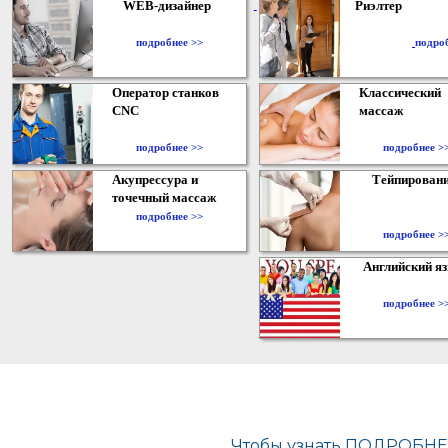
WEB-дизайнер
Риэлтер
​
подробнее >>
подро
Оператор станков
Классический
CNC
массаж
подробнее >>
подробнее >
Акупрессура и
Тейпирован
точечный массаж
подробнее >>
подробнее >
Английский я
подробнее >