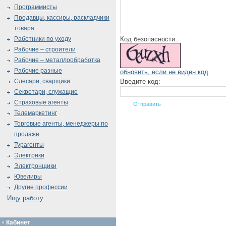
Программисты
Продавцы, кассиры, раскладчики
товара
Код безопасности:
Работники по уходу
Рабочие – строители
Рабочие – металлообработка
Рабочие разные
обновить, если не виден код
Введите код:
Слесари, сварщики
Секретари, служащие
Страховые агенты
Телемаркетинг
Торговые агенты, менеджеры по
продаже
Турагенты
Электрики
Электронщики
Ювелиры
Другие профессии
Ищу работу
Кабинет