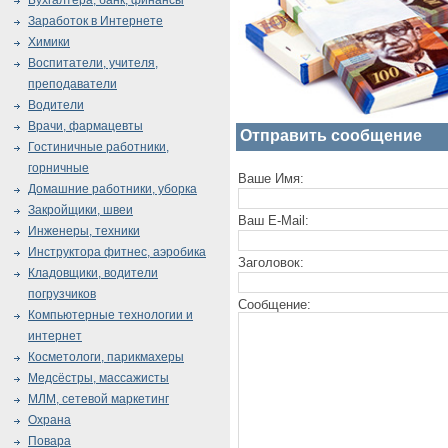
Бухгалтера, банк, финансы
Заработок в Интернете
Химики
Воспитатели, учителя,
преподаватели
Водители
Врачи, фармацевты
Отправить сообщение
Гостиничные работники,
горничные
Ваше Имя:
Домашние работники, уборка
Закройщики, швеи
Ваш E-Mail:
Инженеры, техники
Инструктора фитнес, аэробика
Заголовок:
Кладовщики, водители
погрузчиков
Сообщение:
Компьютерные технологии и
интернет
Косметологи, парикмахеры
Медсёстры, массажисты
МЛМ, сетевой маркетинг
Охрана
Повара