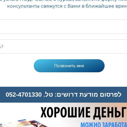
לפרסום מודעת דרושים: טל. 052-4701330