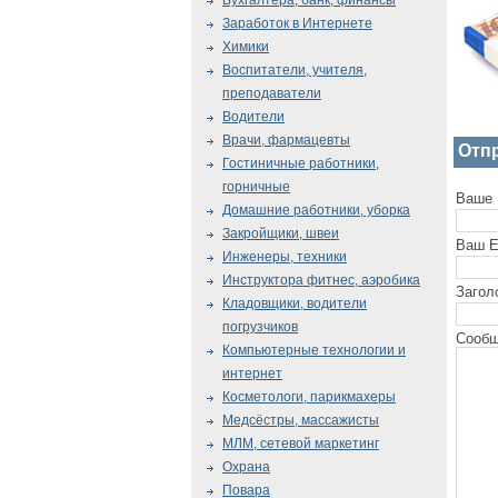
Бухгалтера, банк, финансы
Заработок в Интернете
Химики
Воспитатели, учителя,
преподаватели
Водители
Врачи, фармацевты
Отп
Гостиничные работники,
горничные
Ваше 
Домашние работники, уборка
Закройщики, швеи
Ваш E
Инженеры, техники
Инструктора фитнес, аэробика
Загол
Кладовщики, водители
погрузчиков
Сообщ
Компьютерные технологии и
интернет
Косметологи, парикмахеры
Медсёстры, массажисты
МЛМ, сетевой маркетинг
Охрана
Повара