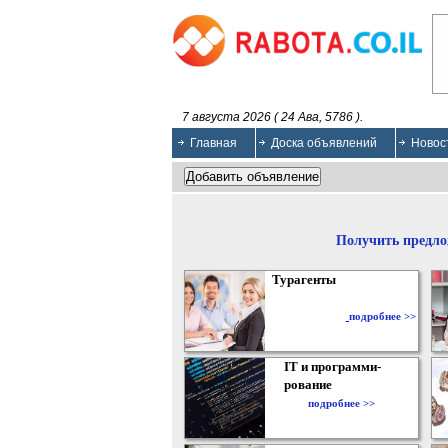
7 августа 2026 ( 24 Ава, 5786 ).
Главная
Доска объявлений
Новос
Получить предло
Турагенты
подробнее >>
IT и программи-
рование
подробнее >>