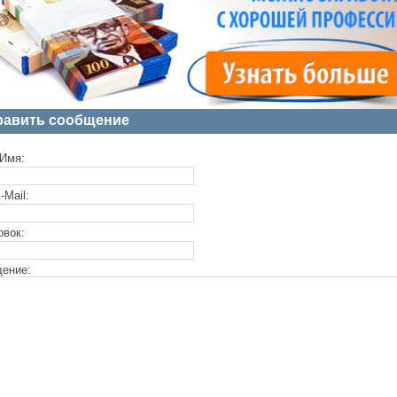
равить сообщение
Имя:
-Mail:
овок:
ение: