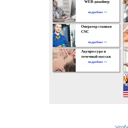
WEB-дизайнер
подробнее >>
Оператор станков
CNC
подробнее >>
Акупрессура и
точечный массаж
подробнее >>