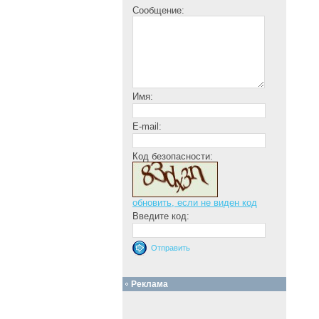
Сообщение:
Имя:
E-mail:
Код безопасности:
обновить, если не виден код
Введите код:
Реклама