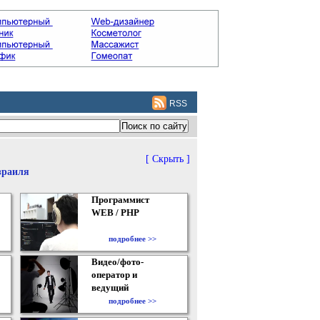
RSS
[ Скрыть ]
зраиля
Программист
WEB / PHP
подробнее >>
Видео/фото-
оператор и
ведущий
подробнее >>