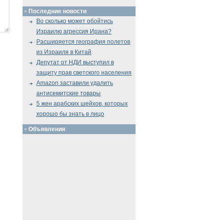
Последние новости
Во сколько может обойтись
Израилю агрессия Ирана?
Расширяется география полетов
из Израиля в Китай
Депутат от НДИ выступил в
защиту прав светского населения
Amazon заставили удалить
антисемитские товары
5 жен арабских шейхов, которых
хорошо бы знать в лицо
Объявления