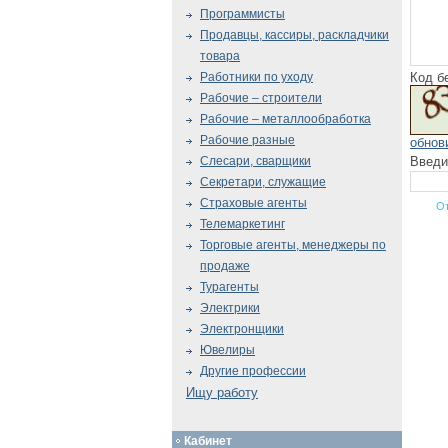
Программисты
Продавцы, кассиры, раскладчики
товара
Код б
Работники по уходу
Рабочие – строители
Рабочие – металлообработка
Рабочие разные
обнов
Введи
Слесари, сварщики
Секретари, служащие
Страховые агенты
Телемаркетинг
Торговые агенты, менеджеры по
продаже
Турагенты
Электрики
Электронщики
Ювелиры
Другие профессии
Ищу работу
Кабинет