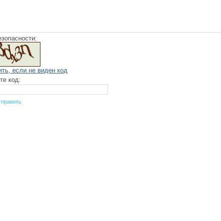
езопасности:
ить, если не виден код
те код: