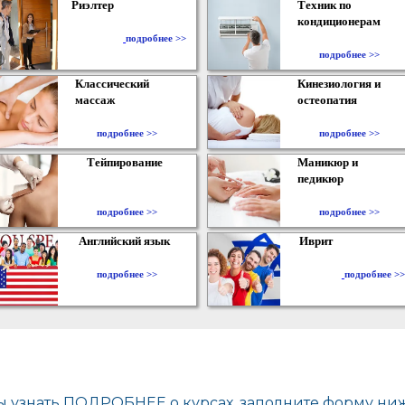
Риэлтер
Техник по
кондиционерам
​
подробнее >>
подробнее >>
Классический
Кинезиология и
массаж
остеопатия
подробнее >>
подробнее >>
Тейпирование
Маникюр и
педикюр
подробнее >>
подробнее >>
Английский язык
Иврит
подробнее >>
подробнее >>