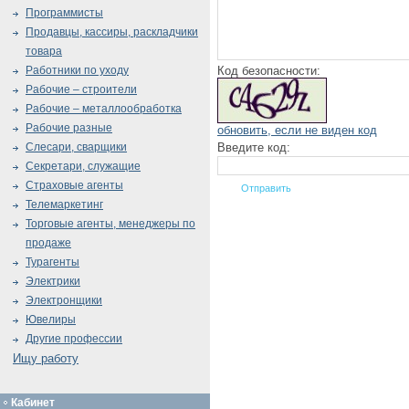
Программисты
Продавцы, кассиры, раскладчики
товара
Код безопасности:
Работники по уходу
Рабочие – строители
Рабочие – металлообработка
Рабочие разные
обновить, если не виден код
Введите код:
Слесари, сварщики
Секретари, служащие
Страховые агенты
Телемаркетинг
Торговые агенты, менеджеры по
продаже
Турагенты
Электрики
Электронщики
Ювелиры
Другие профессии
Ищу работу
Кабинет