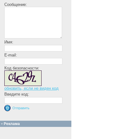
Сообщение:
Имя:
E-mail:
Код безопасности:
обновить, если не виден код
Введите код:
Реклама