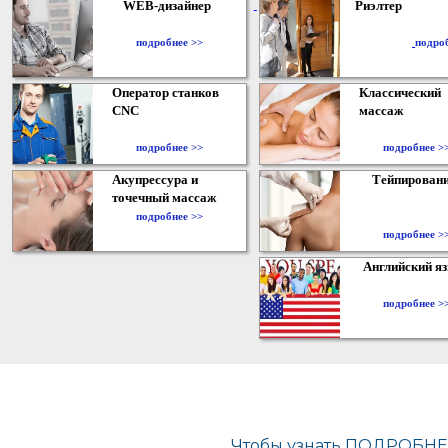
WEB-дизайнер
Риэлтер
​
подробнее >>
подро
Оператор станков
Классический
CNC
массаж
подробнее >>
подробнее >
Акупрессура и
Тейпирован
точечный массаж
подробнее >>
подробнее >
Английский я
подробнее >