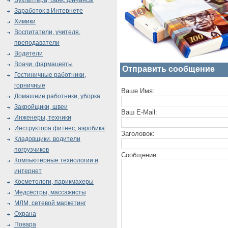
Бухгалтера, банк, финансы
Заработок в Интернете
Химики
Воспитатели, учителя,
преподаватели
Водители
Врачи, фармацевты
Отправить сообщение
Гостиничные работники,
горничные
Ваше Имя:
Домашние работники, уборка
Закройщики, швеи
Ваш E-Mail:
Инженеры, техники
Инструктора фитнес, аэробика
Заголовок:
Кладовщики, водители
погрузчиков
Сообщение:
Компьютерные технологии и
интернет
Косметологи, парикмахеры
Медсёстры, массажисты
МЛМ, сетевой маркетинг
Охрана
Повара