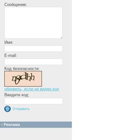
Сообщение:
Имя:
E-mail:
Код безопасности:
обновить, если не виден код
Введите код:
Реклама