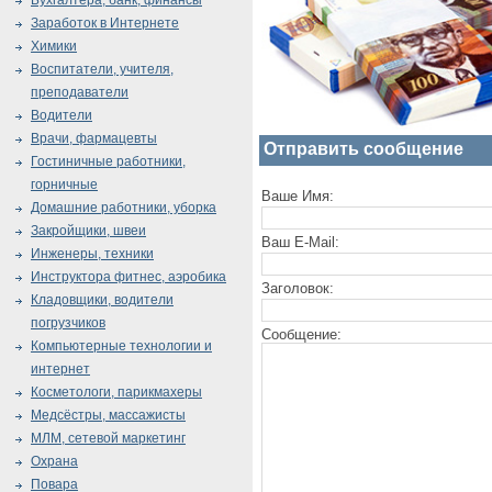
Бухгалтера, банк, финансы
Заработок в Интернете
Химики
Воспитатели, учителя,
преподаватели
Водители
Врачи, фармацевты
Отправить сообщение
Гостиничные работники,
горничные
Ваше Имя:
Домашние работники, уборка
Закройщики, швеи
Ваш E-Mail:
Инженеры, техники
Инструктора фитнес, аэробика
Заголовок:
Кладовщики, водители
погрузчиков
Сообщение:
Компьютерные технологии и
интернет
Косметологи, парикмахеры
Медсёстры, массажисты
МЛМ, сетевой маркетинг
Охрана
Повара