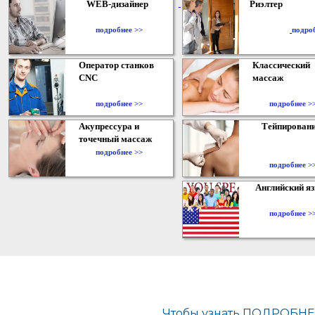
WEB-дизайнер
Риэлтер
​
подробнее >>
подро
Оператор станков
Классический
CNC
массаж
подробнее >>
подробнее >
Акупрессура и
Тейпирован
точечный массаж
подробнее >>
подробнее >
Английский я
подробнее >