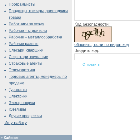
Программисты
Продавцы, кассиры, раскладчики
товара
Код безопасности:
Работники по уходу
Рабочие – строители
Рабочие – металлообработка
Рабочие разные
обновить, если не виден код
Введите код:
Слесари, сварщики
Секретари, служащие
Страховые агенты
Телемаркетинг
Торговые агенты, менеджеры по
продаже
Турагенты
Электрики
Электронщики
Ювелиры
Другие профессии
Ищу работу
Кабинет