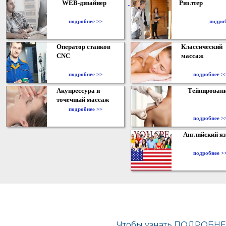
WEB-дизайнер
Риэлтер
​
подробнее >>
подро
Оператор станков
Классический
CNC
массаж
подробнее >>
подробнее >
Акупрессура и
Тейпирован
точечный массаж
подробнее >>
подробнее >
Английский я
подробнее >