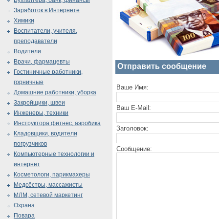
Бухгалтера, банк, финансы
Заработок в Интернете
Химики
Воспитатели, учителя,
преподаватели
Водители
Врачи, фармацевты
Отправить сообщение
Гостиничные работники,
горничные
Ваше Имя:
Домашние работники, уборка
Закройщики, швеи
Ваш E-Mail:
Инженеры, техники
Инструктора фитнес, аэробика
Заголовок:
Кладовщики, водители
погрузчиков
Сообщение:
Компьютерные технологии и
интернет
Косметологи, парикмахеры
Медсёстры, массажисты
МЛМ, сетевой маркетинг
Охрана
Повара