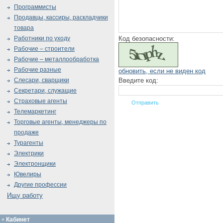
Программисты
Продавцы, кассиры, раскладчики
товара
Код безопасности:
Работники по уходу
Рабочие – строители
Рабочие – металлообработка
Рабочие разные
обновить, если не виден код
Введите код:
Слесари, сварщики
Секретари, служащие
Страховые агенты
Телемаркетинг
Торговые агенты, менеджеры по
продаже
Турагенты
Электрики
Электронщики
Ювелиры
Другие профессии
Ищу работу
Кабинет