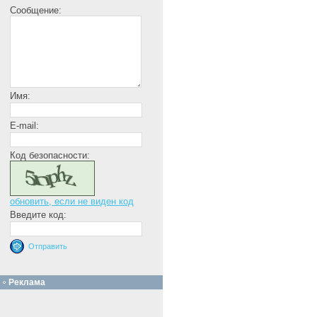
Сообщение:
Имя:
E-mail:
Код безопасности:
обновить, если не виден код
Введите код:
Реклама