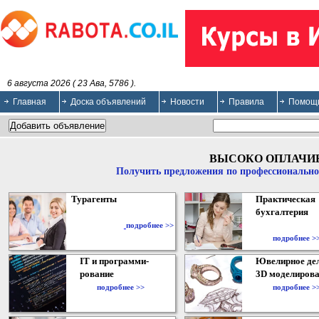
6 августа 2026 ( 23 Ава, 5786 ).
Главная
Доска объявлений
Новости
Правила
Помощ
ВЫСОКО ОПЛАЧИ
Получить предложения по профессионально
Турагенты
Практическая
бухгалтерия
подробнее >>
подробнее >
IT и программи-
Ювелирное дел
рование
3D моделирова
подробнее >>
подробнее >