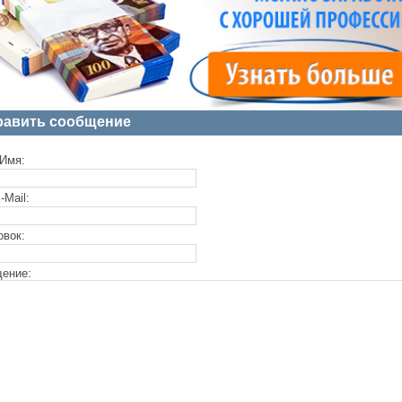
равить сообщение
Имя:
-Mail:
овок:
ение: