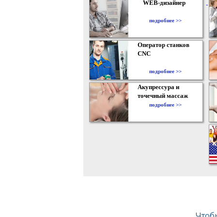
WEB-дизайнер
подробнее >>
Оператор станков
CNC
подробнее >>
Акупрессура и
точечный массаж
подробнее >>