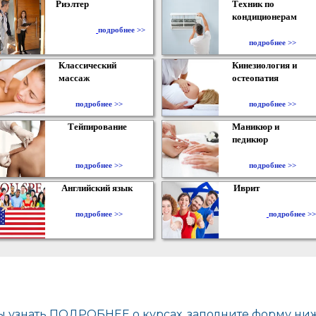
Риэлтер
Техник по
кондиционерам
​
подробнее >>
подробнее >>
Классический
Кинезиология и
массаж
остеопатия
подробнее >>
подробнее >>
Тейпирование
Маникюр и
педикюр
подробнее >>
подробнее >>
Английский язык
Иврит
подробнее >>
подробнее >>