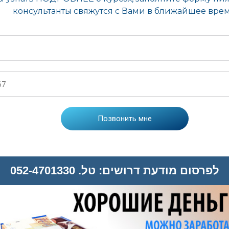
לפרסום מודעת דרושים: טל. 052-4701330