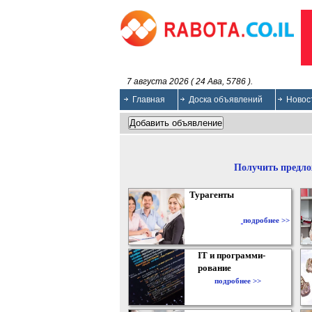
7 августа 2026 ( 24 Ава, 5786 ).
Главная
Доска объявлений
Новос
Получить предло
Турагенты
подробнее >>
IT и программи-
рование
подробнее >>