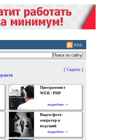
RSS
[ Скрыть ]
зраиля
Программист
WEB / PHP
подробнее >>
Видео/фото-
оператор и
ведущий
подробнее >>