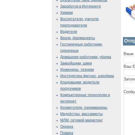
Бухгалтера, банк, финансы
Заработок в Интернете
Химики
Воспитатели, учителя,
преподаватели
Водители
Врачи, фармацевты
Отп
Гостиничные работники,
горничные
Ваше 
Домашние работники, уборка
Закройщики, швеи
Ваш E
Инженеры, техники
Инструктора фитнес, аэробика
Загол
Кладовщики, водители
погрузчиков
Сообщ
Компьютерные технологии и
интернет
Косметологи, парикмахеры
Медсёстры, массажисты
МЛМ, сетевой маркетинг
Охрана
Повара