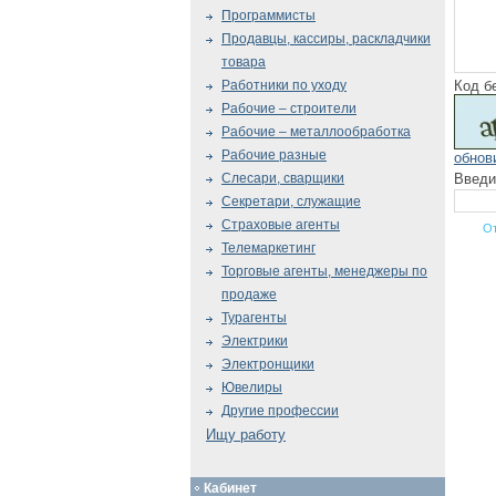
Программисты
Продавцы, кассиры, раскладчики
товара
Код б
Работники по уходу
Рабочие – строители
Рабочие – металлообработка
Рабочие разные
обнов
Введи
Слесари, сварщики
Секретари, служащие
Страховые агенты
Телемаркетинг
Торговые агенты, менеджеры по
продаже
Турагенты
Электрики
Электронщики
Ювелиры
Другие профессии
Ищу работу
Кабинет