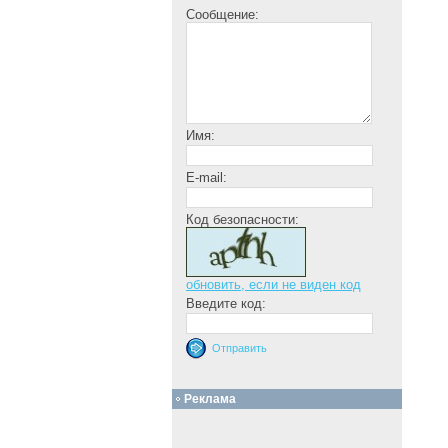
Сообщение:
Имя:
E-mail:
Код безопасности:
обновить, если не виден код
Введите код:
Реклама