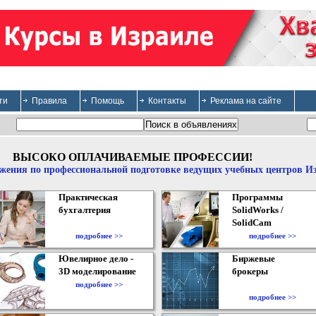
ти
Правила
Помощь
Контакты
Реклама на сайте
ВЫСОКО ОПЛАЧИВАЕМЫЕ ПРОФЕССИИ!
жения по профессиональной подготовке ведущих учебных центров И
Практическая
Программы
бухгалтерия
SolidWorks /
SolidCam
подробнее >>
подробнее >>
Ювелирное дело -
Биржевые
3D моделирование
брокеры
подробнее >>
подробнее >>