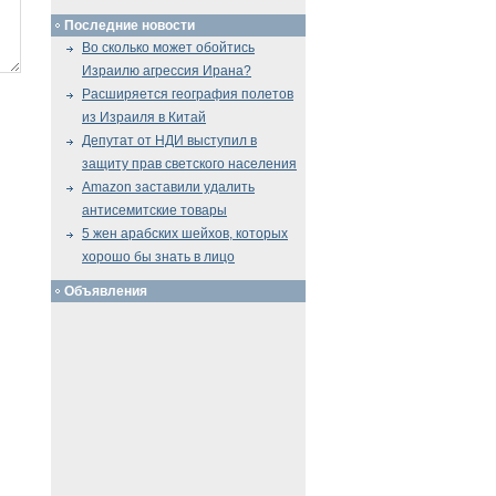
Последние новости
Во сколько может обойтись
Израилю агрессия Ирана?
Расширяется география полетов
из Израиля в Китай
Депутат от НДИ выступил в
защиту прав светского населения
Amazon заставили удалить
антисемитские товары
5 жен арабских шейхов, которых
хорошо бы знать в лицо
Объявления