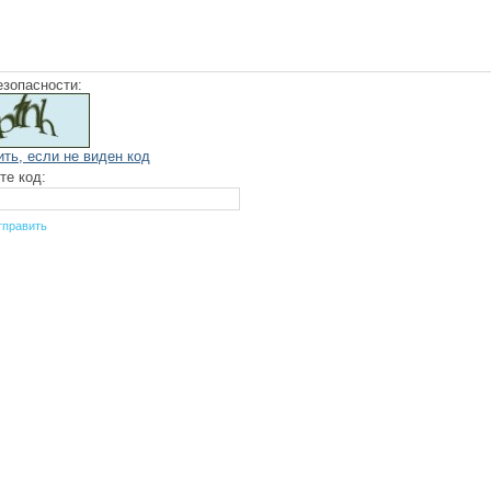
езопасности:
ить, если не виден код
те код: