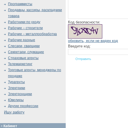
Программисты
Продавцы, кассиры, раскладчики
товара
Код безопасности:
Работники по уходу
Рабочие – строители
Рабочие – металлообработка
Рабочие разные
обновить, если не виден код
Введите код:
Слесари, сварщики
Секретари, служащие
Страховые агенты
Телемаркетинг
Торговые агенты, менеджеры по
продаже
Турагенты
Электрики
Электронщики
Ювелиры
Другие профессии
Ищу работу
Кабинет