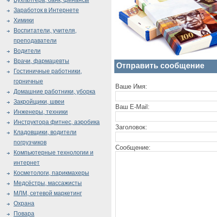
Бухгалтера, банк, финансы
Заработок в Интернете
Химики
Воспитатели, учителя,
преподаватели
Водители
Врачи, фармацевты
Отправить сообщение
Гостиничные работники,
горничные
Ваше Имя:
Домашние работники, уборка
Закройщики, швеи
Ваш E-Mail:
Инженеры, техники
Инструктора фитнес, аэробика
Заголовок:
Кладовщики, водители
погрузчиков
Сообщение:
Компьютерные технологии и
интернет
Косметологи, парикмахеры
Медсёстры, массажисты
МЛМ, сетевой маркетинг
Охрана
Повара