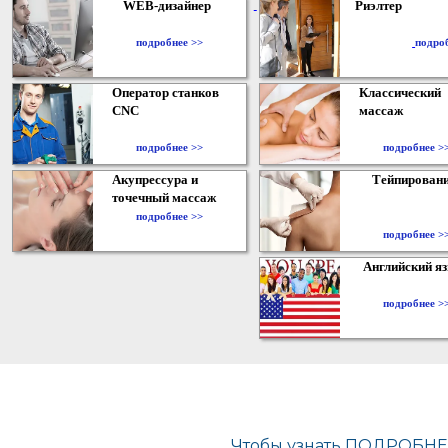
WEB-дизайнер
Риэлтер
​
подробнее >>
подро
Оператор станков
Классический
CNC
массаж
подробнее >>
подробнее >
Акупрессура и
Тейпирован
точечный массаж
подробнее >>
подробнее >
Английский я
подробнее >