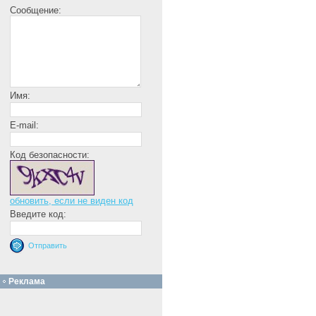
Сообщение:
Имя:
E-mail:
Код безопасности:
обновить, если не виден код
Введите код:
Реклама