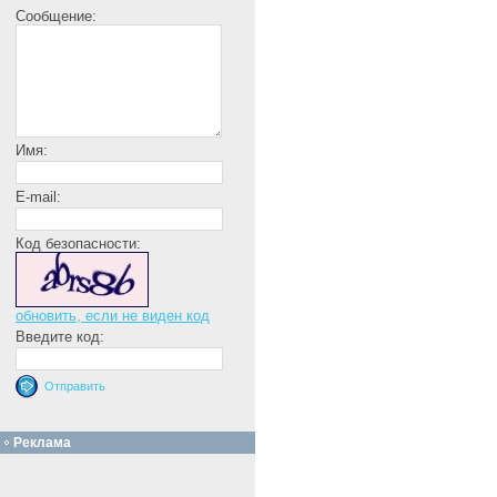
Сообщение:
Имя:
E-mail:
Код безопасности:
обновить, если не виден код
Введите код:
Реклама