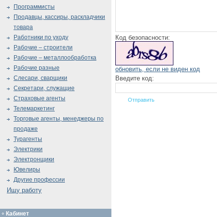
Программисты
Продавцы, кассиры, раскладчики
товара
Код безопасности:
Работники по уходу
Рабочие – строители
Рабочие – металлообработка
Рабочие разные
обновить, если не виден код
Введите код:
Слесари, сварщики
Секретари, служащие
Страховые агенты
Телемаркетинг
Торговые агенты, менеджеры по
продаже
Турагенты
Электрики
Электронщики
Ювелиры
Другие профессии
Ищу работу
Кабинет