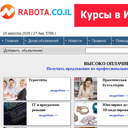
10 августа 2026 ( 27 Ава, 5786 ).
Главная
Доска объявлений
Новости
Правила
Помощ
ВЫСОКО ОПЛАЧИ
Получить предложения по профессионально
Турагенты
Практическая
бухгалтерия
подробнее >>
подробнее >
IT и программи-
Ювелирное дел
рование
3D моделирова
подробнее >>
подробнее >