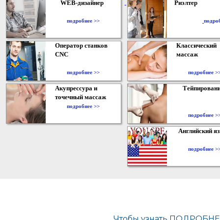
WEB-дизайнер
Риэлтер
​
подробнее >>
подро
Оператор станков
Классический
CNC
массаж
подробнее >>
подробнее >
Акупрессура и
Тейпирован
точечный массаж
подробнее >>
подробнее >
Английский я
подробнее >