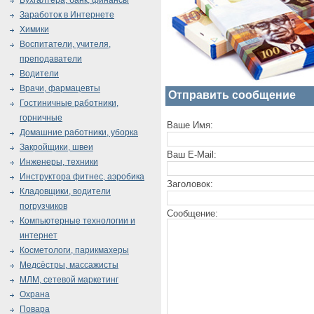
Бухгалтера, банк, финансы
Заработок в Интернете
Химики
Воспитатели, учителя,
преподаватели
Водители
Врачи, фармацевты
Отправить сообщение
Гостиничные работники,
горничные
Ваше Имя:
Домашние работники, уборка
Закройщики, швеи
Ваш E-Mail:
Инженеры, техники
Инструктора фитнес, аэробика
Заголовок:
Кладовщики, водители
погрузчиков
Сообщение:
Компьютерные технологии и
интернет
Косметологи, парикмахеры
Медсёстры, массажисты
МЛМ, сетевой маркетинг
Охрана
Повара