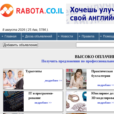
8 августа 2026 ( 25 Ава, 5786 ).
Главная
Доска объявлений
Новости
Правила
Помощ
ВЫСОКО ОПЛАЧИ
Получить предложения по профессионально
Турагенты
Практическая
бухгалтерия
подробнее >>
подробнее >
IT и программи-
Ювелирное дел
рование
3D моделирова
подробнее >>
подробнее >