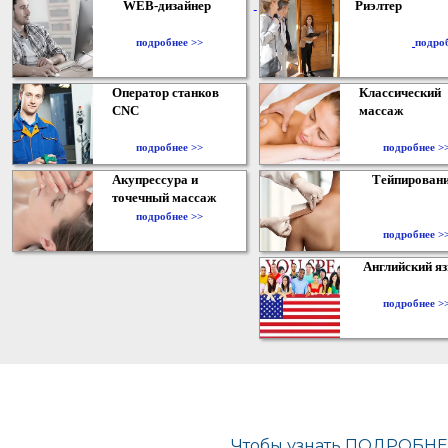
WEB-дизайнер
Риэлтер
​
подробнее >>
подро
Оператор станков
Классический
CNC
массаж
подробнее >>
подробнее >
Акупрессура и
Тейпирован
точечный массаж
подробнее >>
подробнее >
Английский я
подробнее >