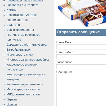
Бухгалтера, банк, финансы
Заработок в Интернете
Химики
Воспитатели, учителя,
преподаватели
Водители
Врачи, фармацевты
Отправить сообщение
Гостиничные работники,
горничные
Ваше Имя:
Домашние работники, уборка
Закройщики, швеи
Ваш E-Mail:
Инженеры, техники
Инструктора фитнес, аэробика
Заголовок:
Кладовщики, водители
погрузчиков
Сообщение:
Компьютерные технологии и
интернет
Косметологи, парикмахеры
Медсёстры, массажисты
МЛМ, сетевой маркетинг
Охрана
Повара