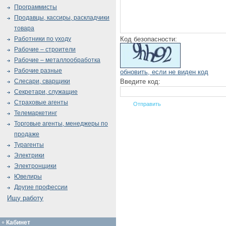
Программисты
Продавцы, кассиры, раскладчики
товара
Код безопасности:
Работники по уходу
Рабочие – строители
Рабочие – металлообработка
Рабочие разные
обновить, если не виден код
Введите код:
Слесари, сварщики
Секретари, служащие
Страховые агенты
Телемаркетинг
Торговые агенты, менеджеры по
продаже
Турагенты
Электрики
Электронщики
Ювелиры
Другие профессии
Ищу работу
Кабинет