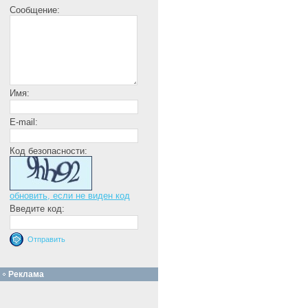
Сообщение:
Имя:
E-mail:
Код безопасности:
обновить, если не виден код
Введите код:
Реклама