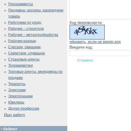
Программисты
Продавцы, кассиры, раскладчики
товара
Код безопасности:
Работники по уходу
Рабочие – строители
Рабочие – металлообработка
Рабочие разные
обновить, если не виден код
Введите код:
Слесари, сварщики
Секретари, служащие
Страховые агенты
Телемаркетинг
Торговые агенты, менеджеры по
продаже
Турагенты
Электрики
Электронщики
Ювелиры
Другие профессии
Ищу работу
Кабинет