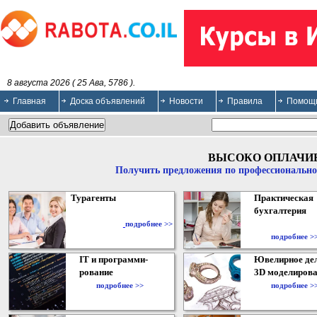
8 августа 2026 ( 25 Ава, 5786 ).
Главная
Доска объявлений
Новости
Правила
Помощ
ВЫСОКО ОПЛАЧИ
Получить предложения по профессионально
Турагенты
Практическая
бухгалтерия
подробнее >>
подробнее >
IT и программи-
Ювелирное дел
рование
3D моделирова
подробнее >>
подробнее >