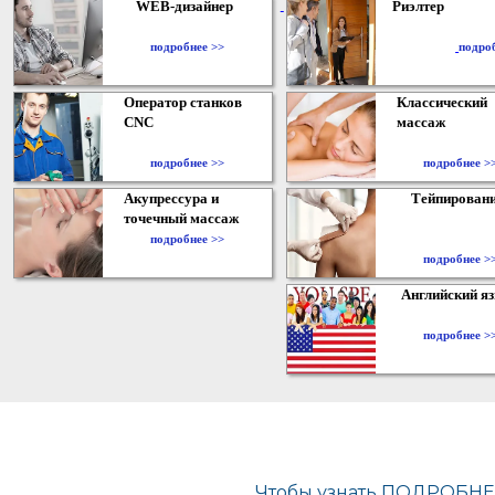
WEB-дизайнер
Риэлтер
​
подробнее >>
подро
Оператор станков
Классический
CNC
массаж
подробнее >>
подробнее >
Акупрессура и
Тейпирован
точечный массаж
подробнее >>
подробнее >
Английский я
подробнее >