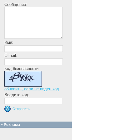
Сообщение:
Имя:
E-mail:
Код безопасности:
обновить, если не виден код
Введите код:
Реклама