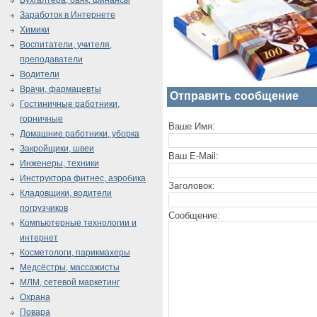
Бухгалтера, банк, финансы
Заработок в Интернете
Химики
Воспитатели, учителя,
преподаватели
Водители
Врачи, фармацевты
Отправить сообщение
Гостиничные работники,
горничные
Ваше Имя:
Домашние работники, уборка
Закройщики, швеи
Ваш E-Mail:
Инженеры, техники
Инструктора фитнес, аэробика
Заголовок:
Кладовщики, водители
погрузчиков
Сообщение:
Компьютерные технологии и
интернет
Косметологи, парикмахеры
Медсёстры, массажисты
МЛМ, сетевой маркетинг
Охрана
Повара