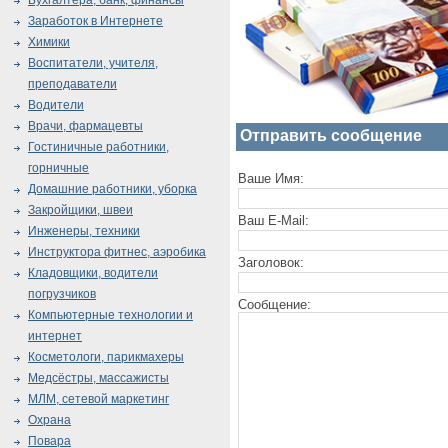
Бухгалтера, банк, финансы
Заработок в Интернете
Химики
Воспитатели, учителя,
преподаватели
Водители
Врачи, фармацевты
Отправить сообщение
Гостиничные работники,
горничные
Ваше Имя:
Домашние работники, уборка
Закройщики, швеи
Ваш E-Mail:
Инженеры, техники
Инструктора фитнес, аэробика
Заголовок:
Кладовщики, водители
погрузчиков
Сообщение:
Компьютерные технологии и
интернет
Косметологи, парикмахеры
Медсёстры, массажисты
МЛМ, сетевой маркетинг
Охрана
Повара