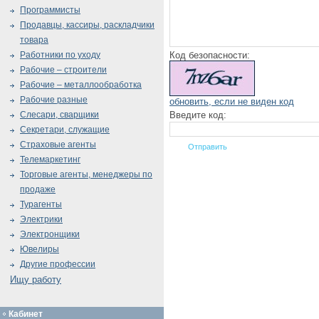
Программисты
Продавцы, кассиры, раскладчики
товара
Код безопасности:
Работники по уходу
Рабочие – строители
Рабочие – металлообработка
Рабочие разные
обновить, если не виден код
Введите код:
Слесари, сварщики
Секретари, служащие
Страховые агенты
Телемаркетинг
Торговые агенты, менеджеры по
продаже
Турагенты
Электрики
Электронщики
Ювелиры
Другие профессии
Ищу работу
Кабинет