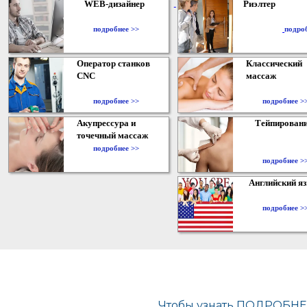
WEB-дизайнер
Риэлтер
​
подробнее >>
подро
Оператор станков
Классический
CNC
массаж
подробнее >>
подробнее >
Акупрессура и
Тейпирован
точечный массаж
подробнее >>
подробнее >
Английский я
подробнее >