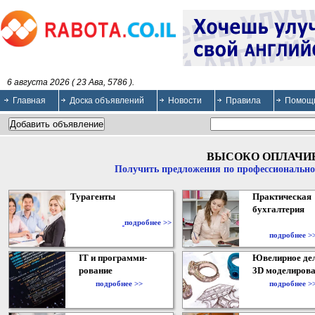
6 августа 2026 ( 23 Ава, 5786 ).
Главная
Доска объявлений
Новости
Правила
Помощ
ВЫСОКО ОПЛАЧИ
Получить предложения по профессионально
Турагенты
Практическая
бухгалтерия
подробнее >>
подробнее >
IT и программи-
Ювелирное дел
рование
3D моделирова
подробнее >>
подробнее >