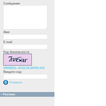
Сообщение:
Имя:
E-mail:
Код безопасности:
обновить, если не виден код
Введите код:
Реклама