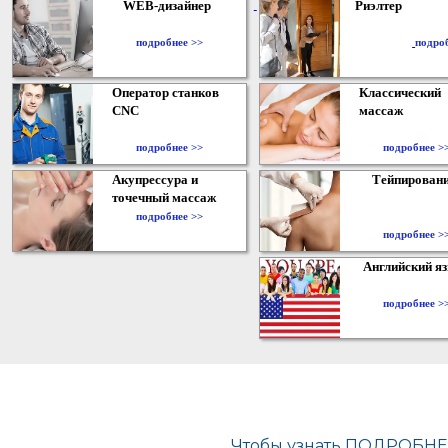
WEB-дизайнер
Риэлтер
​
подробнее >>
подро
Оператор станков
Классический
CNC
массаж
подробнее >>
подробнее >
Акупрессура и
Тейпирован
точечный массаж
подробнее >>
подробнее >
Английский я
подробнее >