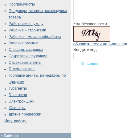
Программисты
Продавцы, кассиры, раскладчики
товара
Код безопасности:
Работники по уходу
Рабочие – строители
Рабочие – металлообработка
Рабочие разные
обновить, если не виден код
Введите код:
Слесари, сварщики
Секретари, служащие
Страховые агенты
Телемаркетинг
Торговые агенты, менеджеры по
продаже
Турагенты
Электрики
Электронщики
Ювелиры
Другие профессии
Ищу работу
Кабинет