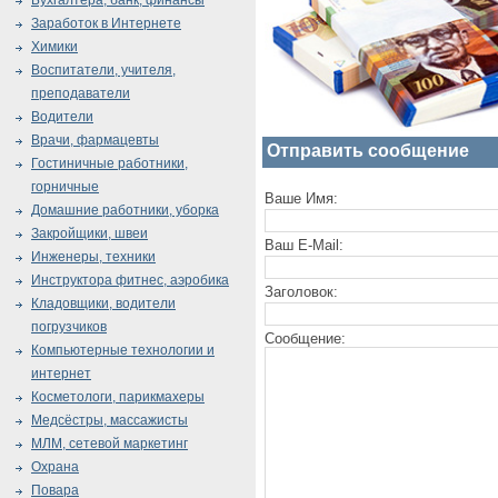
Бухгалтера, банк, финансы
Заработок в Интернете
Химики
Воспитатели, учителя,
преподаватели
Водители
Врачи, фармацевты
Отправить сообщение
Гостиничные работники,
горничные
Ваше Имя:
Домашние работники, уборка
Закройщики, швеи
Ваш E-Mail:
Инженеры, техники
Инструктора фитнес, аэробика
Заголовок:
Кладовщики, водители
погрузчиков
Сообщение:
Компьютерные технологии и
интернет
Косметологи, парикмахеры
Медсёстры, массажисты
МЛМ, сетевой маркетинг
Охрана
Повара