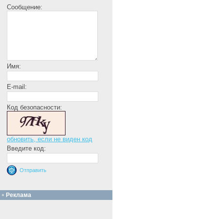
Сообщение:
Имя:
E-mail:
Код безопасности:
обновить, если не виден код
Введите код:
Реклама