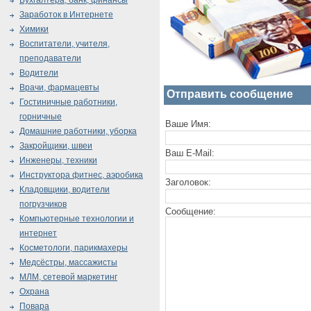
Бухгалтера, банк, финансы
Заработок в Интернете
Химики
Воспитатели, учителя,
преподаватели
Водители
Врачи, фармацевты
Отправить сообщение
Гостиничные работники,
горничные
Ваше Имя:
Домашние работники, уборка
Закройщики, швеи
Ваш E-Mail:
Инженеры, техники
Инструктора фитнес, аэробика
Заголовок:
Кладовщики, водители
погрузчиков
Сообщение:
Компьютерные технологии и
интернет
Косметологи, парикмахеры
Медсёстры, массажисты
МЛМ, сетевой маркетинг
Охрана
Повара