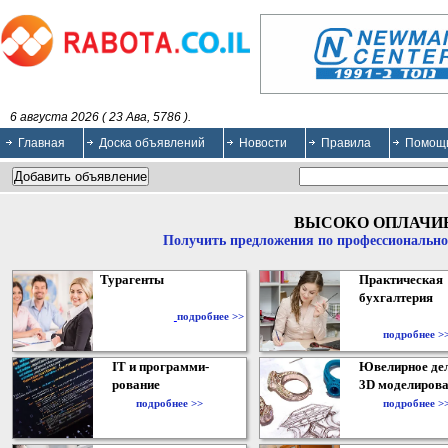
6 августа 2026 ( 23 Ава, 5786 ).
Главная
Доска объявлений
Новости
Правила
Помощ
ВЫСОКО ОПЛАЧИ
Получить предложения по профессионально
Турагенты
Практическая
бухгалтерия
подробнее >>
подробнее >
IT и программи-
Ювелирное дел
рование
3D моделирова
подробнее >>
подробнее >