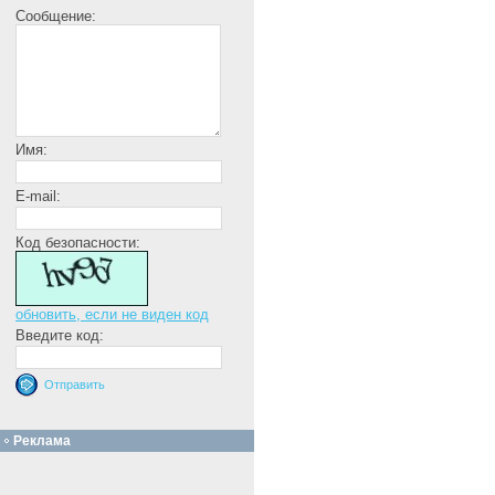
Сообщение:
Имя:
E-mail:
Код безопасности:
обновить, если не виден код
Введите код:
Реклама