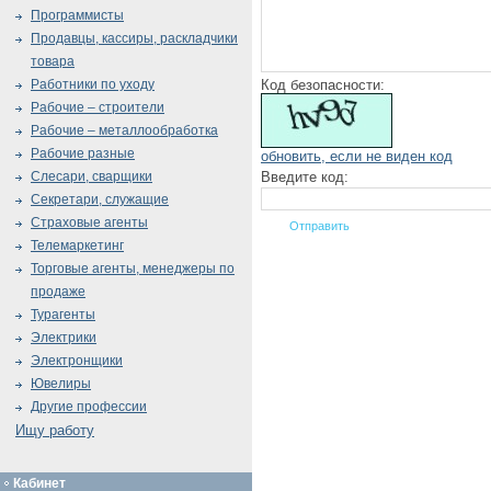
Программисты
Продавцы, кассиры, раскладчики
товара
Код безопасности:
Работники по уходу
Рабочие – строители
Рабочие – металлообработка
Рабочие разные
обновить, если не виден код
Введите код:
Слесари, сварщики
Секретари, служащие
Страховые агенты
Телемаркетинг
Торговые агенты, менеджеры по
продаже
Турагенты
Электрики
Электронщики
Ювелиры
Другие профессии
Ищу работу
Кабинет