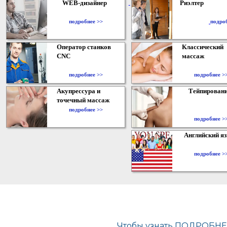
WEB-дизайнер
Риэлтер
​
подробнее >>
подро
Оператор станков
Классический
CNC
массаж
подробнее >>
подробнее >
Акупрессура и
Тейпирован
точечный массаж
подробнее >>
подробнее >
Английский я
подробнее >