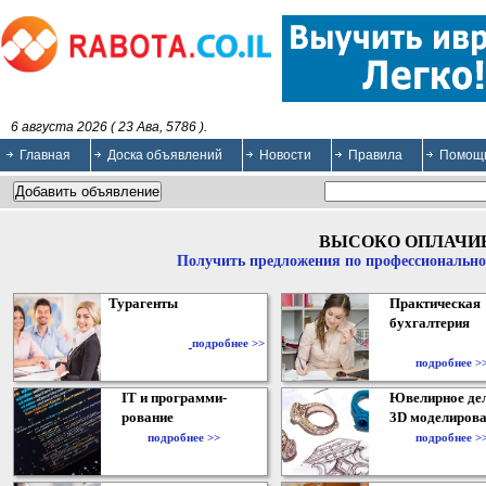
6 августа 2026 ( 23 Ава, 5786 ).
Главная
Доска объявлений
Новости
Правила
Помощ
ВЫСОКО ОПЛАЧИ
Получить предложения по профессионально
Турагенты
Практическая
бухгалтерия
подробнее >>
подробнее >
IT и программи-
Ювелирное дел
рование
3D моделирова
подробнее >>
подробнее >