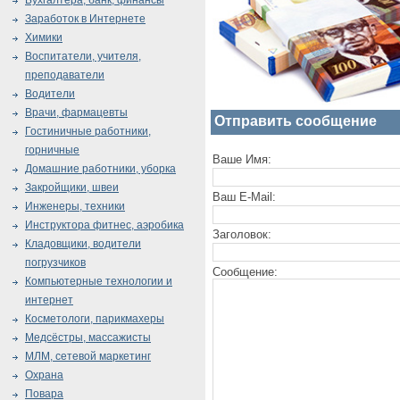
Бухгалтера, банк, финансы
Заработок в Интернете
Химики
Воспитатели, учителя,
преподаватели
Водители
Врачи, фармацевты
Отправить сообщение
Гостиничные работники,
горничные
Ваше Имя:
Домашние работники, уборка
Закройщики, швеи
Ваш E-Mail:
Инженеры, техники
Инструктора фитнес, аэробика
Заголовок:
Кладовщики, водители
погрузчиков
Сообщение:
Компьютерные технологии и
интернет
Косметологи, парикмахеры
Медсёстры, массажисты
МЛМ, сетевой маркетинг
Охрана
Повара