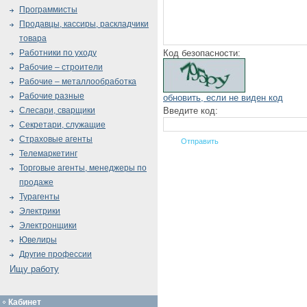
Программисты
Продавцы, кассиры, раскладчики
товара
Код безопасности:
Работники по уходу
Рабочие – строители
Рабочие – металлообработка
Рабочие разные
обновить, если не виден код
Введите код:
Слесари, сварщики
Секретари, служащие
Страховые агенты
Телемаркетинг
Торговые агенты, менеджеры по
продаже
Турагенты
Электрики
Электронщики
Ювелиры
Другие профессии
Ищу работу
Кабинет