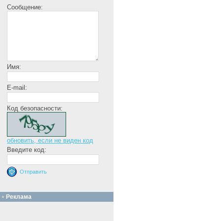
Сообщение:
Имя:
E-mail:
Код безопасности:
обновить, если не виден код
Введите код:
Реклама