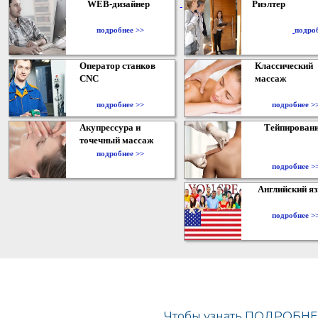
WEB-дизайнер
Риэлтер
​
подробнее >>
подро
Оператор станков
Классический
CNC
массаж
подробнее >>
подробнее >
Акупрессура и
Тейпирован
точечный массаж
подробнее >>
подробнее >
Английский я
подробнее >