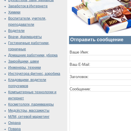
Бухгалтера, банк, финансы
Заработок в Интернете
Химики
Воспитатели, учителя,
преподаватели
Водители
Врачи, фармацевты
Отправить сообщение
Гостиничные работники,
горничные
Ваше Имя:
Домашние работники, уборка
Закройщики, швеи
Ваш E-Mail:
Инженеры, техники
Инструктора фитнес, аэробика
Заголовок:
Кладовщики, водители
погрузчиков
Сообщение:
Компьютерные технологии и
интернет
Косметологи, парикмахеры
Медсёстры, массажисты
МЛМ, сетевой маркетинг
Охрана
Повара