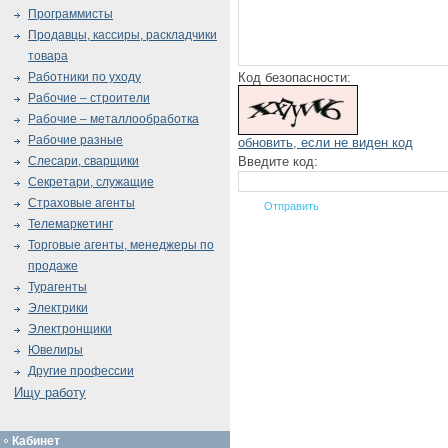
Программисты
Продавцы, кассиры, раскладчики
товара
Код безопасности:
Работники по уходу
Рабочие – строители
Рабочие – металлообработка
Рабочие разные
обновить, если не виден код
Введите код:
Слесари, сварщики
Секретари, служащие
Страховые агенты
Телемаркетинг
Торговые агенты, менеджеры по
продаже
Турагенты
Электрики
Электронщики
Ювелиры
Другие профессии
Ищу работу
Кабинет