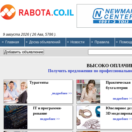
9 августа 2026 ( 26 Ава, 5786 ).
Главная
Доска объявлений
Новости
Правила
Помощ
ВЫСОКО ОПЛАЧИ
Получить предложения по профессионально
Турагенты
Практическая
бухгалтерия
подробнее >>
подробнее >
IT и программи-
Ювелирное дел
рование
3D моделирова
подробнее >>
подробнее >