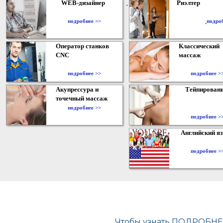
WEB-дизайнер
Риэлтер
​
подробнее >>
подро
Оператор станков
Классический
CNC
массаж
подробнее >>
подробнее >
Акупрессура и
Тейпирован
точечный массаж
подробнее >>
подробнее >
Английский я
подробнее >