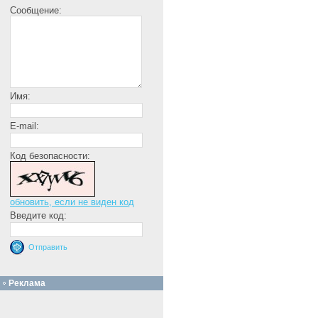
Сообщение:
Имя:
E-mail:
Код безопасности:
обновить, если не виден код
Введите код:
Реклама