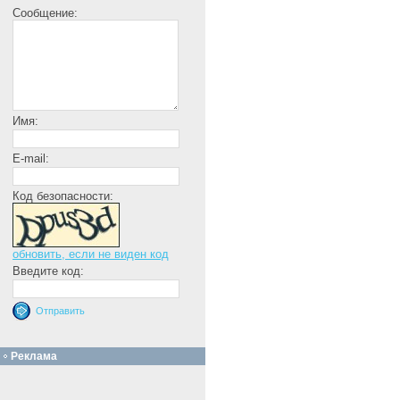
Сообщение:
Имя:
E-mail:
Код безопасности:
обновить, если не виден код
Введите код:
Реклама