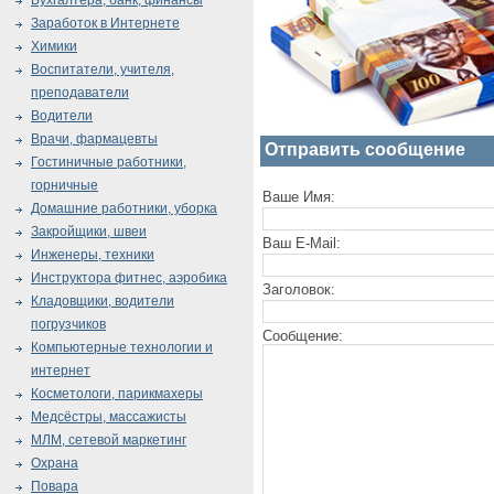
Бухгалтера, банк, финансы
Заработок в Интернете
Химики
Воспитатели, учителя,
преподаватели
Водители
Врачи, фармацевты
Отправить сообщение
Гостиничные работники,
горничные
Ваше Имя:
Домашние работники, уборка
Закройщики, швеи
Ваш E-Mail:
Инженеры, техники
Инструктора фитнес, аэробика
Заголовок:
Кладовщики, водители
погрузчиков
Сообщение:
Компьютерные технологии и
интернет
Косметологи, парикмахеры
Медсёстры, массажисты
МЛМ, сетевой маркетинг
Охрана
Повара