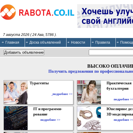
7 августа 2026 ( 24 Ава, 5786 ).
Главная
Доска объявлений
Новости
Правила
Помощ
ВЫСОКО ОПЛАЧИ
Получить предложения по профессионально
Турагенты
Практическая
бухгалтерия
подробнее >>
подробнее >
IT и программи-
Ювелирное дел
рование
3D моделирова
подробнее >>
подробнее >