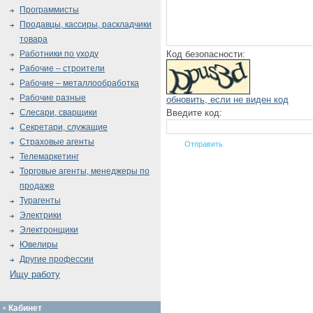
Программисты
Продавцы, кассиры, раскладчики
товара
Код безопасности:
Работники по уходу
Рабочие – строители
Рабочие – металлообработка
Рабочие разные
обновить, если не виден код
Введите код:
Слесари, сварщики
Секретари, служащие
Страховые агенты
Телемаркетинг
Торговые агенты, менеджеры по
продаже
Турагенты
Электрики
Электронщики
Ювелиры
Другие профессии
Ищу работу
Кабинет