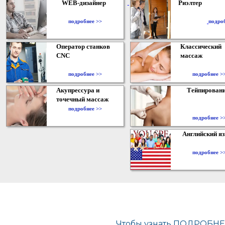
WEB-дизайнер
Риэлтер
​
подробнее >>
подро
Оператор станков
Классический
CNC
массаж
подробнее >>
подробнее >
Акупрессура и
Тейпирован
точечный массаж
подробнее >>
подробнее >
Английский я
подробнее >