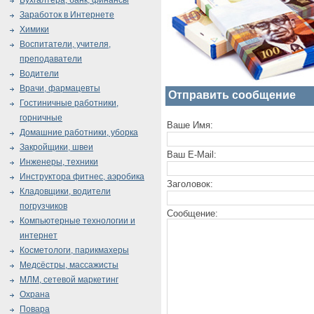
Бухгалтера, банк, финансы
Заработок в Интернете
Химики
Воспитатели, учителя,
преподаватели
Водители
Врачи, фармацевты
Отправить сообщение
Гостиничные работники,
горничные
Ваше Имя:
Домашние работники, уборка
Закройщики, швеи
Ваш E-Mail:
Инженеры, техники
Инструктора фитнес, аэробика
Заголовок:
Кладовщики, водители
погрузчиков
Сообщение:
Компьютерные технологии и
интернет
Косметологи, парикмахеры
Медсёстры, массажисты
МЛМ, сетевой маркетинг
Охрана
Повара