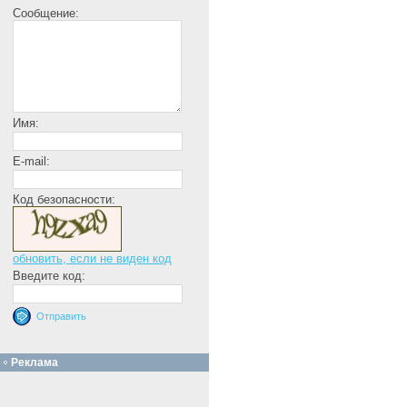
Сообщение:
Имя:
E-mail:
Код безопасности:
обновить, если не виден код
Введите код:
Реклама