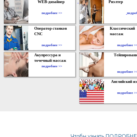
WEB-дизайнер
Риэлтер
​
подробнее >>
подро
Оператор станков
Классический
CNC
массаж
подробнее >>
подробнее >
Акупрессура и
Тейпирован
точечный массаж
подробнее >>
подробнее >
Английский я
подробнее >