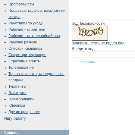
Программисты
Продавцы, кассиры, раскладчики
товара
Код безопасности:
Работники по уходу
Рабочие – строители
Рабочие – металлообработка
Рабочие разные
обновить, если не виден код
Введите код:
Слесари, сварщики
Секретари, служащие
Страховые агенты
Телемаркетинг
Торговые агенты, менеджеры по
продаже
Турагенты
Электрики
Электронщики
Ювелиры
Другие профессии
Ищу работу
Кабинет