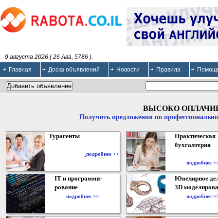
9 августа 2026 ( 26 Ава, 5786 ).
Главная
Доска объявлений
Новости
Правила
Помощ
ВЫСОКО ОПЛАЧИ
Получить предложения по профессионально
Турагенты
Практическая
бухгалтерия
подробнее >>
подробнее >
IT и программи-
Ювелирное дел
рование
3D моделирова
подробнее >>
подробнее >