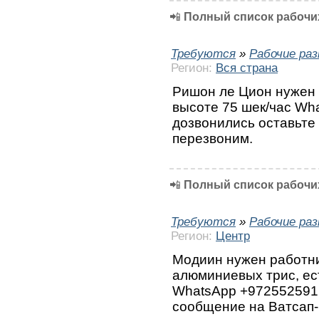
📲
Полный список рабочих
Требуются
»
Рабочие ра
Регион:
Вся страна
Ришон ле Цион нужен 
высоте 75 шек/час Wh
дозвонились оставьте
перезвоним.
📲
Полный список рабочих
Требуются
»
Рабочие ра
Регион:
Центр
Модиин нужен работни
алюминиевых трис, ест
WhatsApp +972552591
сообщение на Ватсап-