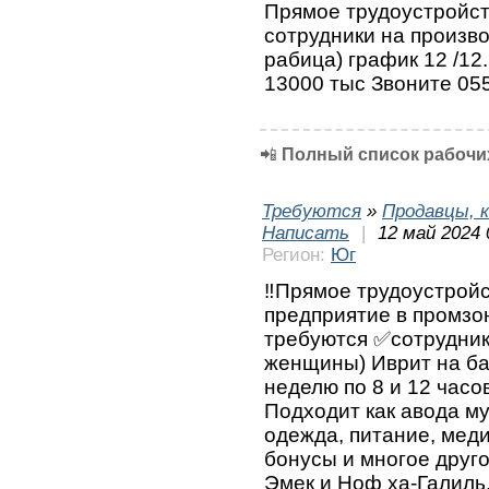
Прямое трудоустройст
сотрудники на произво
рабица) график 12 /12
13000 тыс Звоните 05
📲
Полный список рабочих
Требуются
»
Продавцы, к
Написать
|
12 май 2024 
Регион:
Юг
‼️Прямое трудоустрой
предприятие в промзо
требуются ✅сотрудник
женщины) Иврит на ба
неделю по 8 и 12 часо
Подходит как авода м
одежда, питание, меди
бонусы и многое друго
Эмек и Ноф ха-Галиль,