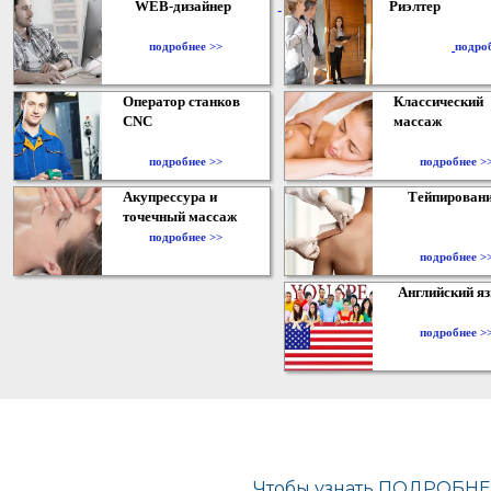
WEB-дизайнер
Риэлтер
​
подробнее >>
подро
Оператор станков
Классический
CNC
массаж
подробнее >>
подробнее >
Акупрессура и
Тейпирован
точечный массаж
подробнее >>
подробнее >
Английский я
подробнее >