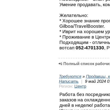
Умение продавать, ко
Желательно:
* Хорошее знание про
Gilboa/TravelBooster.
* Иврит на хорошем ур
* Проживание в Центр
Подходящим - отличны
вотсап
052-4701330
, 
📲
Полный список рабочих
Требуются
»
Продавцы, к
Написать
|
9 май 2024 0
Регион:
Центр
Работа без посреднико
заказов на охлажденн
дней в неделю! работа