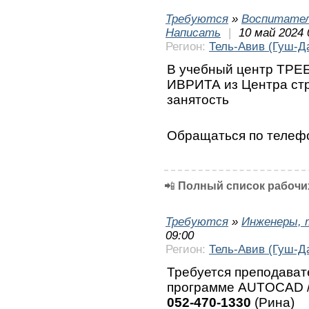
Требуются
»
Воспитател
Написать
|
10 май 2024 
Регион:
Тель-Авив (Гуш-Д
В учебный центр ТРЕ
ИВРИТА из Центра ст
занятость
Обращаться по теле
📲
Полный список рабочих
Требуются
»
Инженеры, 
09:00
Регион:
Тель-Авив (Гуш-Д
Требуется преподават
программе AUTOCAD /
052-470-1330
(Рина)