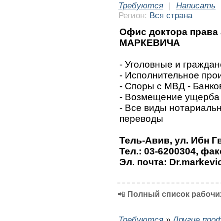
Требуются
|
Написать
Регион:
Вся страна
Офис доктора права
МАРКЕВИЧА
- Уголовные и граждан
- Исполнительное про
- Споры с МВД - Банк
- Возмещение ущерба 
- Все виды нотариальн
переводы
Тель-Авив, ул. Ибн Г
Тел.: 03-6200304, фак
Эл. почта: Dr.markevi
📲
Полный список рабочих
Требуются
»
Другие про