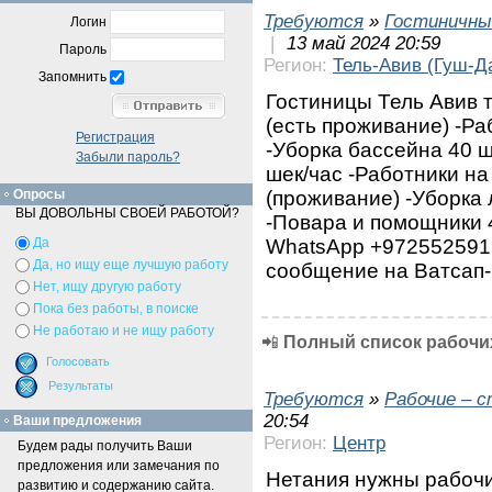
Требуются
»
Гостиничны
Логин
|
13 май 2024 20:59
Пароль
Регион:
Тель-Авив (Гуш-Д
Запомнить
Гостиницы Тель Авив т
(есть проживание) -Ра
Регистрация
-Уборка бассейна 40 ш
Забыли пароль?
шек/час -Работники на
(проживание) -Уборка 
Опросы
ВЫ ДОВОЛЬНЫ СВОЕЙ РАБОТОЙ?
-Повара и помощники 4
WhatsApp +972552591
Да
Да, но ищу еще лучшую работу
сообщение на Ватсап-
Нет, ищу другую работу
Пока без работы, в поиске
Не работаю и не ищу работу
📲
Полный список рабочих
Требуются
»
Рабочие – 
20:54
Ваши предложения
Регион:
Центр
Будем рады получить Ваши
предложения или замечания по
Нетания нужны рабоч
развитию и содержанию сайта.