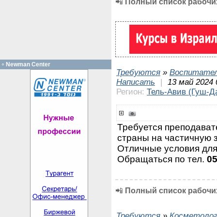
📲
Полный список рабочих
Newman Center
Требуются
»
Воспитател
Написать
|
13 май 2024 
Регион:
Тель-Авив (Гуш-Д
Требуется преподават
страны на частичную з
Отличные условия для
Обращаться по тел.
0
📲
Полный список рабочих
Требуются
»
Косметолог