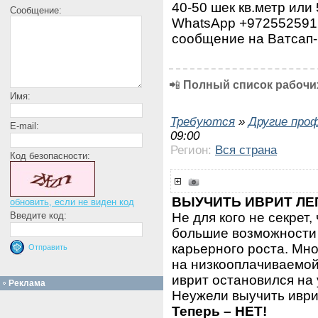
40-50 шек кв.метр или
Сообщение:
WhatsApp +972552591
сообщение на Ватсап-
📲
Полный список рабочих
Имя:
Требуются
»
Другие про
E-mail:
09:00
Регион:
Вся страна
Код безопасности:
ВЫУЧИТЬ ИВРИТ ЛЕ
обновить, если не виден код
Не для кого не секрет,
Введите код:
большие возможности 
карьерного роста. Мн
на низкооплачиваемой 
иврит остановился на
Реклама
Неужели выучить иври
Теперь – НЕТ!