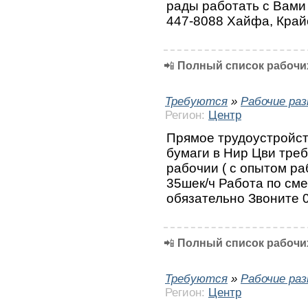
рады работать с Вами 
447-8088 Хайфа, Край
📲
Полный список рабочих
Требуются
»
Рабочие ра
Регион:
Центр
Прямое трудоустройств
бумаги в Нир Цви тре
рабочии ( с опытом ра
35шек/ч Работа по сме
обязательно Звоните 
📲
Полный список рабочих
Требуются
»
Рабочие ра
Регион:
Центр