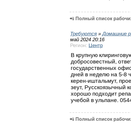
📲
Полный список рабочих
Требуются
»
Домашние р
май 2024 20:16
Регион:
Центр
В крупную клирингову
добросовестный, отве
государственных офис
дней в неделю на 5-8 
керен-иштальмут, прое
зеут, Русскоязычный к
хорошо подходит репа
учебой в ульпане. 05
📲
Полный список рабочих