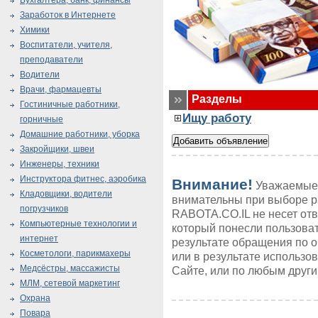
Бухгалтера, банк, финансы
Заработок в Интернете
Химики
Воспитатели, учителя,
преподаватели
Водители
Врачи, фармацевты
Разделы
Гостиничные работники,
Ищу работу
горничные
Домашние работники, уборка
Закройщики, швеи
Инженеры, техники
Инструктора фитнес, аэробика
Внимание!
Уважаемые 
Кладовщики, водители
внимательны при выборе р
погрузчиков
RABOTA.CO.IL не несет от
Компьютерные технологии и
который понесли пользоват
интернет
результате обращения по 
Косметологи, парикмахеры
или в результате использ
Медсёстры, массажисты
Сайте, или по любым друг
МЛМ, сетевой маркетинг
Охрана
Повара