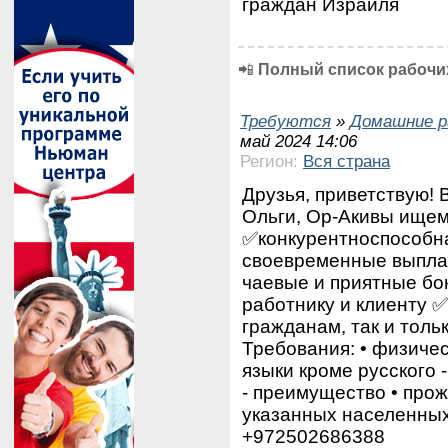
граждан Израиля
📲
Полный список рабочих
Требуются
»
Домашние р
май 2024 14:06
Регион:
Вся страна
Друзья, приветствую! 
Ольги, Ор-Акивы ищем
✅конкурентноспособна
своевременные выпла
чаевые и приятные бо
работнику и клиенту ✅
гражданам, так и тол
Требования: •⁠ ⁠физиче
⁠языки кроме русского 
- преимущество •⁠ ⁠про
указанных населенных
+972502686388