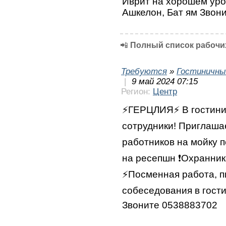
Иврит на хорошем уро
Ашкелон, Бат ям Звон
📲
Полный список рабочих
Требуются
»
Гостиничны
|
9 май 2024 07:15
Регион:
Центр
⚡️ГЕРЦЛИЯ⚡️ В гостин
сотрудники! Приглашае
работников на мойку 
на ресепшн ❗️Охранник
⚡️Посменная работа, 
собеседования в гости
Звоните 0538883702