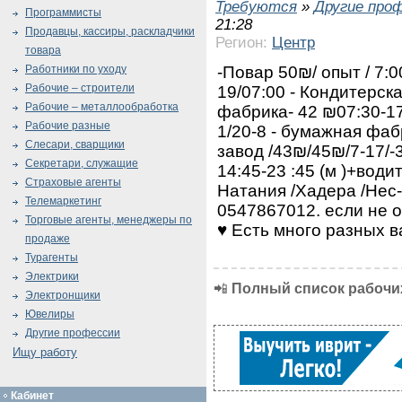
Требуются
»
Другие про
Программисты
21:28
Продавцы, кассиры, раскладчики
Регион:
Центр
товара
-Повар 50₪/ опыт / 7:
Работники по уходу
Рабочие – строители
19/07:00 - Кондитерска
Рабочие – металлообработка
фабрика- 42 ₪07:30-17
Рабочие разные
1/20-8 - бумажная фаб
Слесари, сварщики
завод /43₪/45₪/7-17/-3
Секретари, служащие
14:45-23 :45 (м )+води
Страховые агенты
Натания /Хадера /Нес
Телемаркетинг
0547867012. если не 
Торговые агенты, менеджеры по
♥️ Есть много разных 
продаже
Турагенты
Электрики
📲
Полный список рабочих
Электронщики
Ювелиры
Другие профессии
Ищу работу
Кабинет