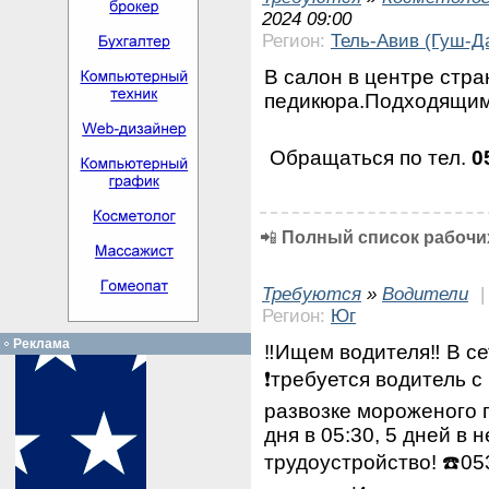
2024 09:00
Регион:
Тель-Авив (Гуш-Д
В салон в центре стр
педикюра.Подходящим
Обращаться по тел.
0
📲
Полный список рабочих
Требуются
»
Водители
Регион:
Юг
Реклама
‼️Ищем водителя‼️ В с
❗требуется водитель с
развозке мороженого 
дня в 05:30, 5 дней в
трудоустройство! ☎️0