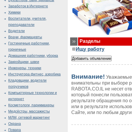
Бухгалтера, банк, финансы
Заработок в Интернете
Химики
Воспитатели, учителя,
преподаватели
Водители
Врачи, фармацевты
Разделы
Гостиничные работники,
Ищу работу
горничные
Домашние работники, уборка
Закройщики, швеи
Инженеры, техники
Инструктора фитнес, аэробика
Внимание!
Уважаемые 
Кладовщики, водители
внимательны при выборе р
погрузчиков
RABOTA.CO.IL не несет от
Компьютерные технологии и
который понесли пользоват
интернет
результате обращения по 
Косметологи, парикмахеры
или в результате использ
Медсёстры, массажисты
Сайте, или по любым друг
МЛМ, сетевой маркетинг
Охрана
Повара