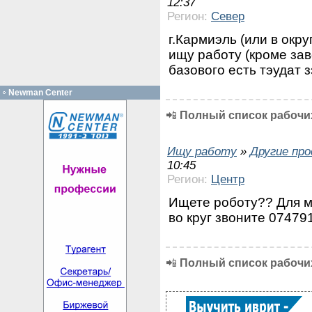
12:37
Регион:
Север
г.Кармиэль (или в окр
ищу работу (кроме зав
базового есть тэудат 
Newman Center
📲
Полный список рабочих
Ищу работу
»
Другие пр
10:45
Регион:
Центр
Ищете роботу?? Для мн
во круг звоните 074791
📲
Полный список рабочих