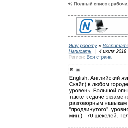
📲
Полный список рабочих
Ищу работу
»
Воспитате
Написать
|
4 июля 2019 
Регион:
Вся страна
English. Английский я
Скайп) в любом город
уровень. Большой опыт
также к сдаче экзамен
разговорным навыкам з
"продвинутого". уровн
мин.) - 70 шекелей. Т