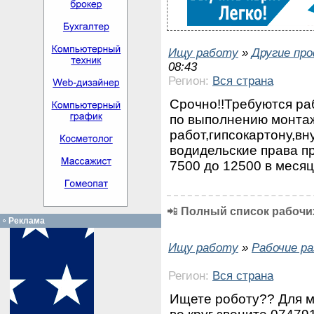
Ищу работу
»
Другие пр
08:43
Регион:
Вся страна
Срочно!!Требуются ра
по выполнению монта
работ,гипсокартону,вн
водидельские права п
7500 до 12500 в меся
📲
Полный список рабочих
Реклама
Ищу работу
»
Рабочие р
Регион:
Вся страна
Ищете роботу?? Для мн