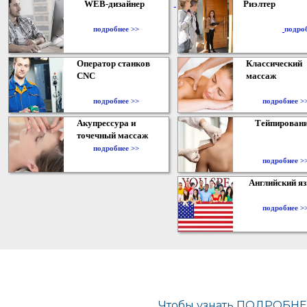
WEB-дизайнер
Риэлтер
​
подробнее >>
подро
Оператор станков
Классический
CNC
массаж
подробнее >>
подробнее >
Акупрессура и
Тейпирован
точечный массаж
подробнее >>
подробнее >
Английский я
подробнее >