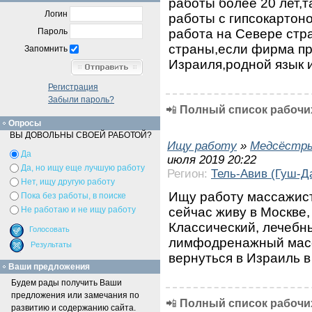
работы более 20 лет,
Логин
работы с гипсокартон
работа на Севере стр
Пароль
страны,если фирма п
Запомнить
Израиля,родной язык 
Регистрация
Забыли пароль?
📲
Полный список рабочих
Опросы
ВЫ ДОВОЛЬНЫ СВОЕЙ РАБОТОЙ?
Ищу работу
»
Медсёстр
Да
июля 2019 20:22
Да, но ищу еще лучшую работу
Регион:
Тель-Авив (Гуш-Д
Нет, ищу другую работу
Ищу работу массажист
Пока без работы, в поиске
сейчас живу в Москве
Не работаю и не ищу работу
Классический, лечебн
лимфодренажный масса
вернуться в Израиль в
Ваши предложения
Будем рады получить Ваши
предложения или замечания по
📲
Полный список рабочих
развитию и содержанию сайта.