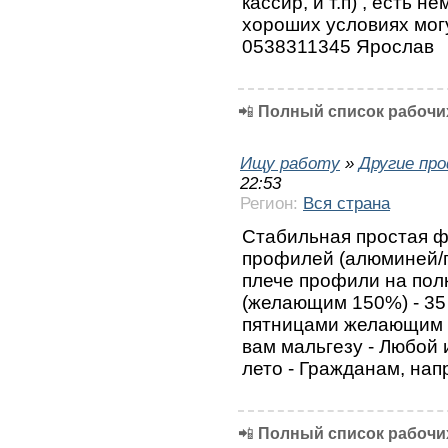
кассир, и т.п) , есть 
хороших условиях мог
0538311345 Ярослав
📲
Полный список рабочих
Ищу работу
»
Другие пр
22:53
Регион:
Вся страна
Стабильная простая ф
профилей (алюминей/п
плече профили на полки
(желающим 150%) - 35 
пятницами желающим 9
вам мальгезу - Любой
лето - Гражданам, нап
📲
Полный список рабочих