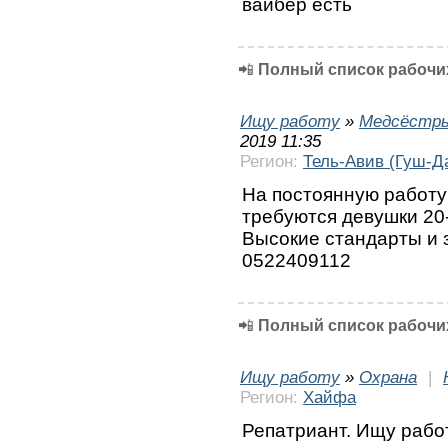
вайбер есть
📲
Полный список рабочих
Ищу работу
»
Медсёстр
2019 11:35
Регион:
Тель-Авив (Гуш-Д
На постоянную работу
требуются девушки 20-
Высокие стандарты и 
0522409112
📲
Полный список рабочих
Ищу работу
»
Охрана
|
Регион:
Хайфа
Репатриант. Ищу рабо