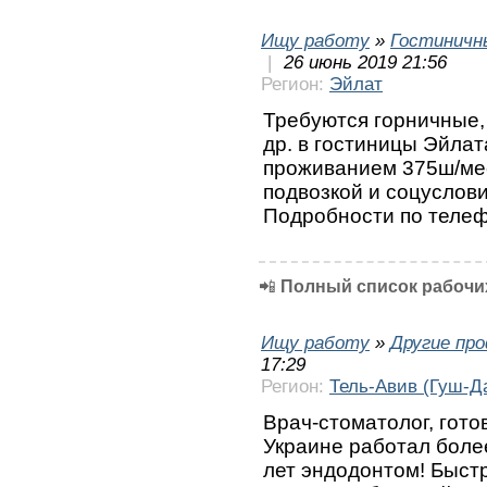
Ищу работу
»
Гостиничн
|
26 июнь 2019 21:56
Регион:
Эйлат
Требуются горничные,
др. в гостиницы Эйла
проживанием 375ш/ме
подвозкой и соцуслов
Подробности по теле
📲
Полный список рабочих
Ищу работу
»
Другие пр
17:29
Регион:
Тель-Авив (Гуш-Д
Врач-стоматолог, гото
Украине работал более
лет эндодонтом! Быстр