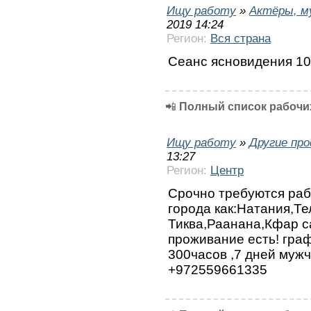
Ищу работу
»
Актёры, 
2019 14:24
Регион:
Вся страна
Сеанс ясновидения 10
📲
Полный список рабочих
Ищу работу
»
Другие пр
13:27
Регион:
Центр
Срочно требуются раб
города как:Натания,Те
Тиква,Раанана,Кфар са
проживание есть! граф
300часов ,7 дней мужч
+972559661335