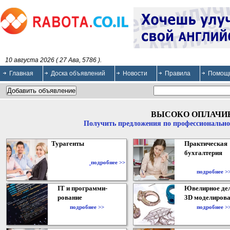
10 августа 2026 ( 27 Ава, 5786 ).
Главная
Доска объявлений
Новости
Правила
Помощ
ВЫСОКО ОПЛАЧИ
Получить предложения по профессионально
Турагенты
Практическая
бухгалтерия
подробнее >>
подробнее >
IT и программи-
Ювелирное дел
рование
3D моделирова
подробнее >>
подробнее >