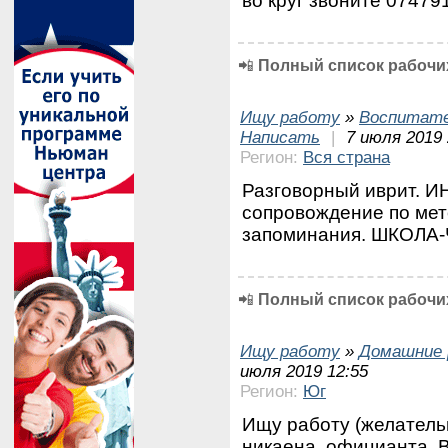
во круг звоните 074791
📲
Полный список рабочих
Ищу работу
»
Воспитате
Написать
|
7 июля 2019 
Регион:
Вся страна
Разговорный иврит. 
сопровождение по ме
запоминания. ШКОЛА
📲
Полный список рабочих
Ищу работу
»
Домашние 
июля 2019 12:55
Регион:
Юг
Ищу работу (желатель
никаена, официанта. В