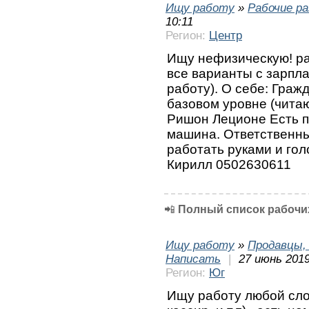
Ищу работу
»
Рабочие р
10:11
Регион:
Центр
Ищу нефизическую! ра
все варианты с зарпл
работу). О себе: Граж
базовом уровне (чита
Ришон Леционе Есть пр
машина. Ответственны
работать руками и гол
Кирилл 0502630611
📲
Полный список рабочих
Ищу работу
»
Продавцы, 
Написать
|
27 июнь 2019
Регион:
Юг
Ищу работу любой сло