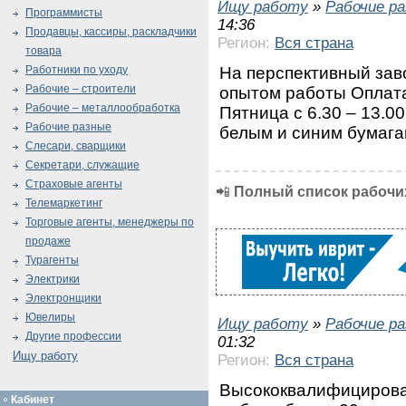
Ищу работу
»
Рабочие р
Программисты
14:36
Продавцы, кассиры, раскладчики
Регион:
Вся страна
товара
На перспективный зав
Работники по уходу
Рабочие – строители
опытом работы Оплата 
Рабочие – металлообработка
Пятница с 6.30 – 13.0
Рабочие разные
белым и синим бумага
Слесари, сварщики
Секретари, служащие
Страховые агенты
📲
Полный список рабочих
Телемаркетинг
Торговые агенты, менеджеры по
продаже
Турагенты
Электрики
Электронщики
Ювелиры
Ищу работу
»
Рабочие р
Другие профессии
01:32
Ищу работу
Регион:
Вся страна
Высококвалифицирова
Кабинет