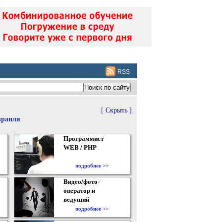
RSS
[ Скрыть ]
зраиля
Программист
WEB / PHP
подробнее >>
Видео/фото-
оператор и
ведущий
подробнее >>