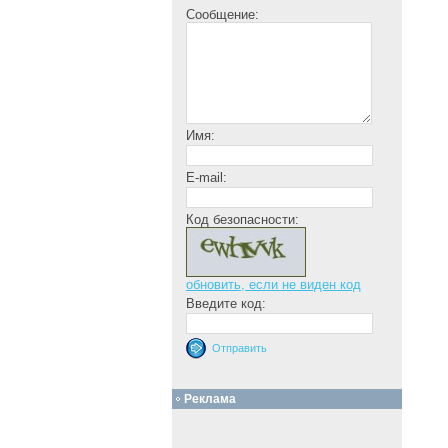
Сообщение:
Имя:
E-mail:
Код безопасности:
обновить, если не виден код
Введите код:
Реклама