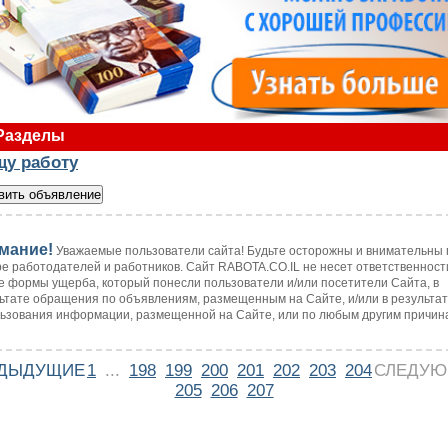
Разделы
щу работу
мание!
Уважаемые пользователи сайта! Будьте осторожны и внимательны 
е работодателей и работников. Сайт RABOTA.CO.IL не несет ответственност
 формы ущерба, который понесли пользователи и/или посетители Сайта, в
ьтате обращения по объявлениям, размещенным на Сайте, и/или в результа
ьзования информации, размещенной на Сайте, или по любым другим причин
ДЫДУЩИЕ
1
...
198
199
200
201
202
203
204
СЛЕДУ
205
206
207