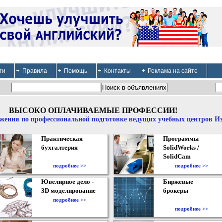
ти
Правила
Помощь
Контакты
Реклама на сайте
ВЫСОКО ОПЛАЧИВАЕМЫЕ ПРОФЕССИИ!
жения по профессиональной подготовке ведущих учебных центров И
Практическая
Программы
бухгалтерия
SolidWorks /
SolidCam
подробнее >>
подробнее >>
Ювелирное дело -
Биржевые
3D моделирование
брокеры
подробнее >>
подробнее >>