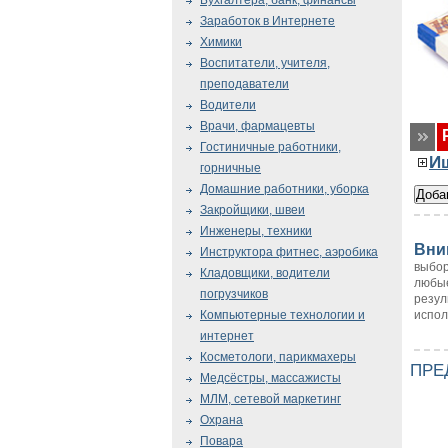
Бухгалтера, банк, финансы
Заработок в Интернете
Химики
Воспитатели, учителя,
преподаватели
Водители
Врачи, фармацевты
Гостиничные работники,
И
горничные
Домашние работники, уборка
Закройщики, швеи
Инженеры, техники
Вни
Инструктора фитнес, аэробика
выбор
Кладовщики, водители
любые
погрузчиков
резул
испол
Компьютерные технологии и
интернет
Косметологи, парикмахеры
ПРЕ
Медсёстры, массажисты
МЛМ, сетевой маркетинг
Охрана
Повара