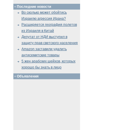
Последние новости
Во сколько может обойтись
Израилю агрессия Ирана?
Расширяется география полетов
из Израиля в Китай
Депутат от НДИ выступил в
защиту прав светского населения
Amazon заставили удалить
антисемитские товары
5 жен арабских шейхов, которых
хорошо бы знать в лицо
Объявления