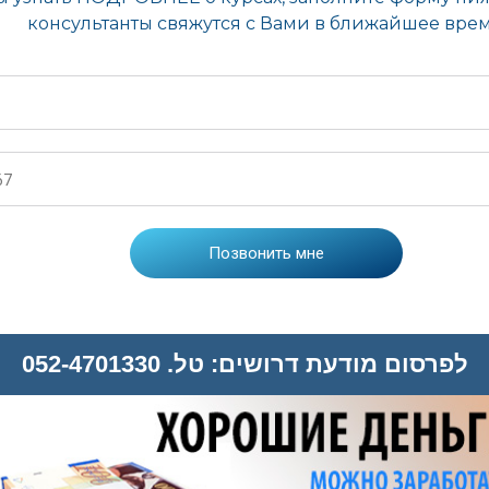
לפרסום מודעת דרושים: טל. 052-4701330