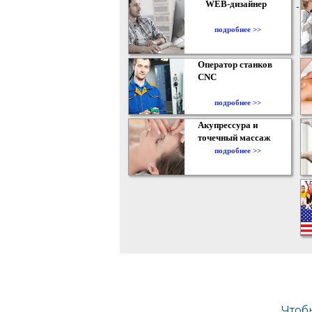
WEB-дизайнер
подробнее >>
Оператор станков
CNC
подробнее >>
Акупрессура и
точечный массаж
подробнее >>