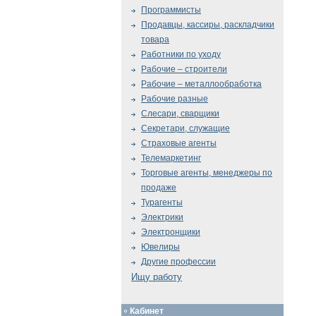
Программисты
Продавцы, кассиры, раскладчики
товара
Работники по уходу
Рабочие – строители
Рабочие – металлообработка
Рабочие разные
Слесари, сварщики
Секретари, служащие
Страховые агенты
Телемаркетинг
Торговые агенты, менеджеры по
продаже
Турагенты
Электрики
Электронщики
Ювелиры
Другие профессии
Ищу работу
Кабинет