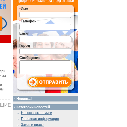
*
Имя
*
Телефон
Email
Город
Сообщение
при
и за
те
ам.
Новинка!
ЮЩИЕ
Категории новостей
Новости экономики
Полезная информация
Закон и право