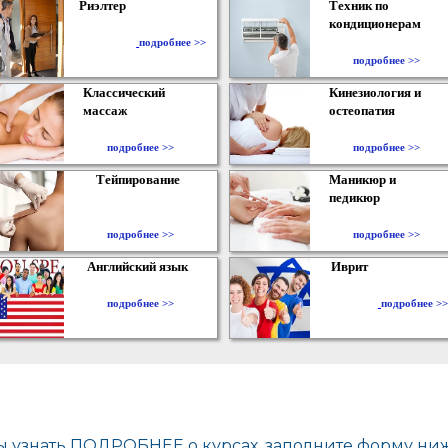
Риэлтер
Техник по
кондиционерам
​
подробнее >>
подробнее >>
Классический
Кинезиология и
массаж
остеопатия
подробнее >>
подробнее >>
Тейпирование
Маникюр и
педикюр
подробнее >>
подробнее >>
Английский язык
Иврит
подробнее >>
подробнее >>