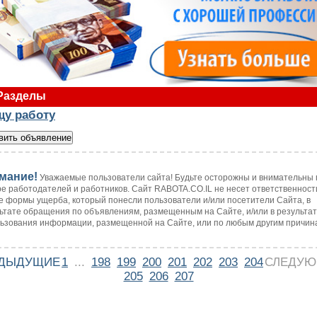
Разделы
щу работу
мание!
Уважаемые пользователи сайта! Будьте осторожны и внимательны 
е работодателей и работников. Сайт RABOTA.CO.IL не несет ответственност
 формы ущерба, который понесли пользователи и/или посетители Сайта, в
ьтате обращения по объявлениям, размещенным на Сайте, и/или в результа
ьзования информации, размещенной на Сайте, или по любым другим причин
ДЫДУЩИЕ
1
...
198
199
200
201
202
203
204
СЛЕДУ
205
206
207