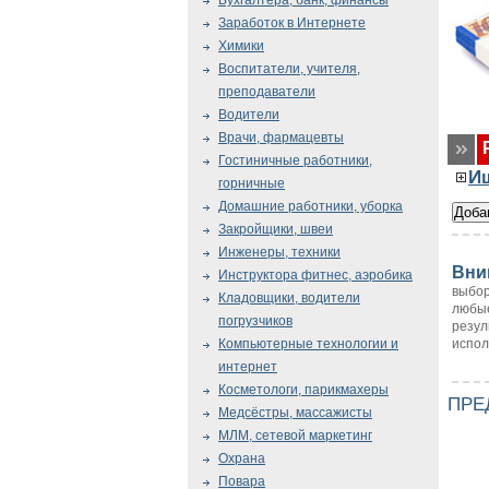
Бухгалтера, банк, финансы
Заработок в Интернете
Химики
Воспитатели, учителя,
преподаватели
Водители
Врачи, фармацевты
Гостиничные работники,
И
горничные
Домашние работники, уборка
Закройщики, швеи
Инженеры, техники
Вни
Инструктора фитнес, аэробика
выбор
Кладовщики, водители
любые
погрузчиков
резул
испол
Компьютерные технологии и
интернет
Косметологи, парикмахеры
ПРЕ
Медсёстры, массажисты
МЛМ, сетевой маркетинг
Охрана
Повара