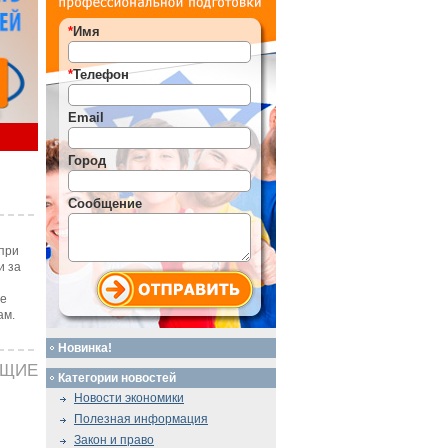
*
Имя
*
Телефон
Email
Город
Сообщение
при
и за
те
ам.
Новинка!
ЮЩИЕ
Категории новостей
Новости экономики
Полезная информация
Закон и право