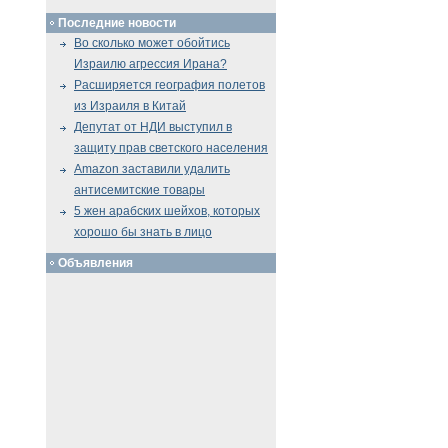
Последние новости
Во сколько может обойтись
Израилю агрессия Ирана?
Расширяется география полетов
из Израиля в Китай
Депутат от НДИ выступил в
защиту прав светского населения
Amazon заставили удалить
антисемитские товары
5 жен арабских шейхов, которых
хорошо бы знать в лицо
Объявления