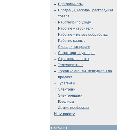
Программисты
Продавцы, кассиры, раскладчики
товара
Работники по уходу
Рабочие – строители
Рабочие – металлообработка
Рабочие разные
Слесари, сварщики
Секретари, служащие
Страховые агенты
Телемаркетинг
Торговые агенты, менеджеры по
продаже
Турагенты
Электрики
Электронщики
Ювелиры
Другие профессии
Ищу работу
Кабинет