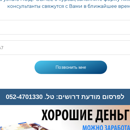
לפרסום מודעת דרושים: טל. 052-4701330