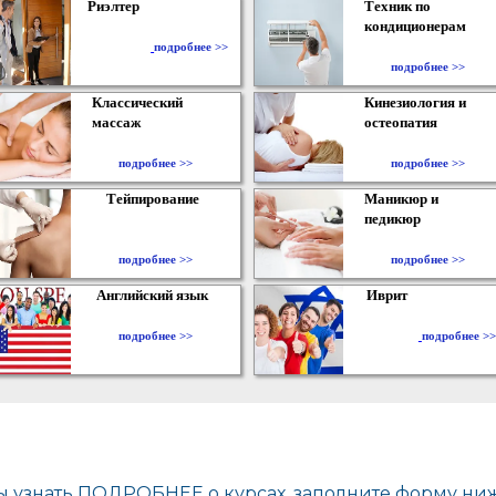
Риэлтер
Техник по
кондиционерам
​
подробнее >>
подробнее >>
Классический
Кинезиология и
массаж
остеопатия
подробнее >>
подробнее >>
Тейпирование
Маникюр и
педикюр
подробнее >>
подробнее >>
Английский язык
Иврит
подробнее >>
подробнее >>