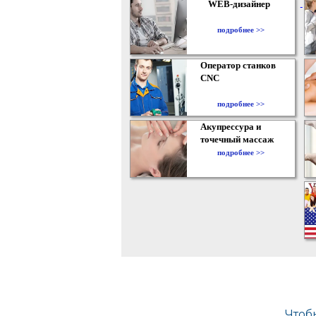
WEB-дизайнер
подробнее >>
Оператор станков
CNC
подробнее >>
Акупрессура и
точечный массаж
подробнее >>