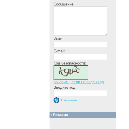
Сообщение:
Имя:
E-mail:
Код безопасности:
обновить, если не виден код
Введите код:
Реклама