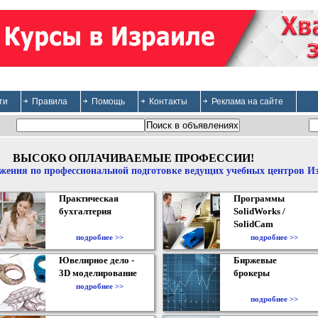
ти
Правила
Помощь
Контакты
Реклама на сайте
ВЫСОКО ОПЛАЧИВАЕМЫЕ ПРОФЕССИИ!
жения по профессиональной подготовке ведущих учебных центров И
Практическая
Программы
бухгалтерия
SolidWorks /
SolidCam
подробнее >>
подробнее >>
Ювелирное дело -
Биржевые
3D моделирование
брокеры
подробнее >>
подробнее >>