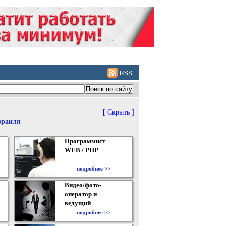
RSS
[ Скрыть ]
зраиля
Программист
WEB / PHP
подробнее >>
Видео/фото-
оператор и
ведущий
подробнее >>