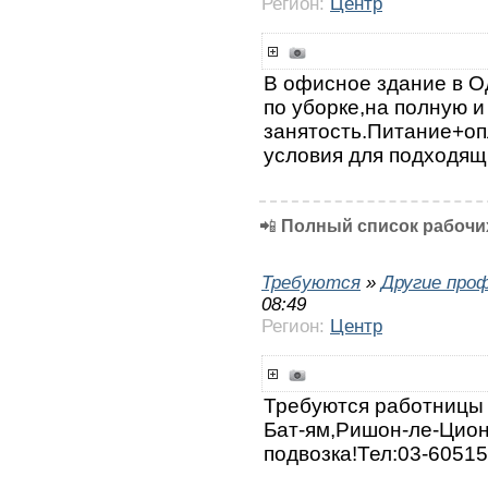
Регион:
Центр
В офисное здание в 
по уборке,на полную и
занятость.Питание+о
условия для подходящ
📲
Полный список рабочих
Требуются
»
Другие про
08:49
Регион:
Центр
Требуются работницы 
Бат-ям,Ришон-ле-Цион
подвозка!Тел:03-6051