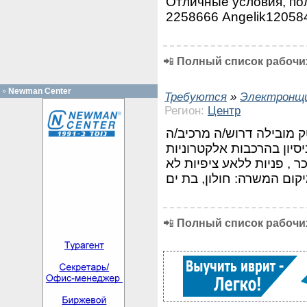
Отличные условия, пол
2258666 Angelik12058
📲
Полный список рабочих
Newman Center
Требуются
»
Электронщ
Регион:
Центр
ק מובילה דרוש/ה מרכיב/ה
יסיון בהרכבות אלקטרוניות
/  , פניות ללאע ציפיות לא
קום המשרה: חולון, בת ים
📲
Полный список рабочих