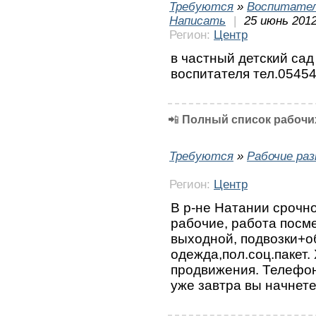
Требуются
»
Воспитател
Написать
|
25 июнь 2012
Регион:
Центр
в частный детский са
воспитателя тел.0545
📲
Полный список рабочих
Требуются
»
Рабочие ра
Регион:
Центр
B р-не Натании срочн
рабочие, работа посм
выходной, подвозки+о
одежда,пол.соц.пакет.
продвижения. Телефон:
уже завтра вы начнет