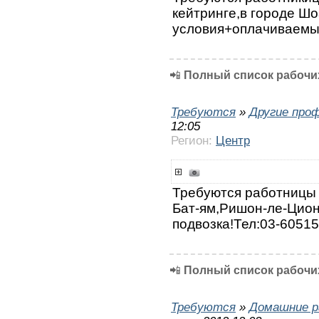
кейтринге,в городе Ш
условия+оплачиваемы
📲
Полный список рабочих
Требуются
»
Другие про
12:05
Регион:
Центр
Требуются работницы 
Бат-ям,Ришон-ле-Цион
подвозка!Тел:03-6051
📲
Полный список рабочих
Требуются
»
Домашние р