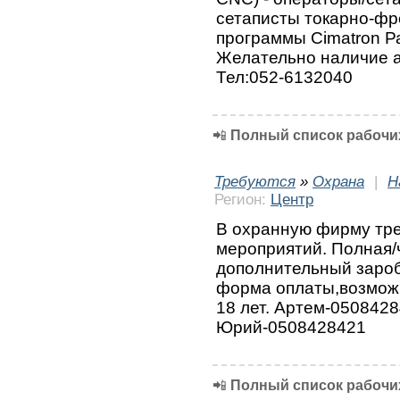
сетаписты токарно-фр
программы Cimatron Р
Желательно наличие а
Тел:052-6132040
📲
Полный список рабочих
Требуются
»
Охрана
|
Н
Регион:
Центр
В охранную фирму тре
мероприятий. Полная/
дополнительный зароб
форма оплаты,возможн
18 лет. Артем-050842
Юрий-0508428421
📲
Полный список рабочих