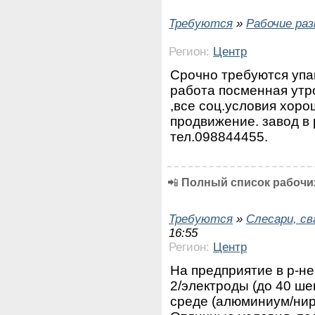
Требуются
»
Рабочие ра
Регион:
Центр
Срочно требуются упа
работа посменная утр
,все соц.условия хор
продвижение. завод в 
тел.098844455.
📲
Полный список рабочих
Требуются
»
Слесари, с
16:55
Регион:
Центр
На предприятие в р-н
2/электроды (до 40 ше
среде (алюминиум/нир