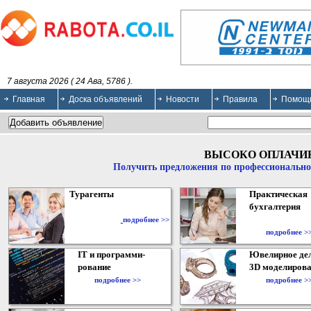
7 августа 2026 ( 24 Ава, 5786 ).
Главная
Доска объявлений
Новости
Правила
Помощ
ВЫСОКО ОПЛАЧИ
Получить предложения по профессионально
Турагенты
Практическая
бухгалтерия
подробнее >>
подробнее >
IT и программи-
Ювелирное дел
рование
3D моделирова
подробнее >>
подробнее >