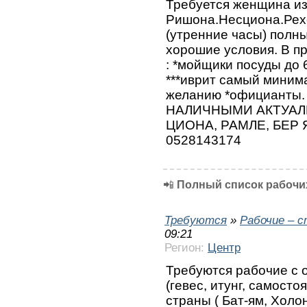
Требуется женщина из
Ришона.Несциона.Рехо
(утренние часы) полн
хорошие условия. В п
: *мойщики посуды до 6
***иврит самый минима
желанию *официант
НАЛИЧНЫМИ АКТУАЛ
ЦИОНА, РАМЛЕ, БЕР Я
0528143174
📲
Полный список рабочих
Требуются
»
Рабочие – 
09:21
Регион:
Центр
Требуются рабочие с 
(гевес, итунг, самосто
страны ( Бат-ям, Холо