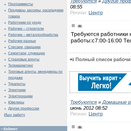
Требуются
»
Другие про
Программисты
08:55
Продавцы, кассиры, раскладчики
Регион:
Центр
товара
Работники по уходу
Рабочие – строители
Требуются работники 
Рабочие – металлообработка
работы:с7:00-16:00 Те
Рабочие разные
Слесари, сварщики
Секретари, служащие
📲
Полный список рабочих
Страховые агенты
Телемаркетинг
Торговые агенты, менеджеры по
продаже
Турагенты
Электрики
Электронщики
Требуются
»
Домашние р
Ювелиры
июнь 2012 08:52
Другие профессии
Регион:
Центр
Ищу работу
Кабинет