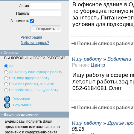
В офисное здание в 
Логин
по уборке,на полную и
Пароль
занятость.Питание+о
Запомнить
условия для подходящ
Регистрация
Забыли пароль?
📲
Полный список рабочих
Опросы
ВЫ ДОВОЛЬНЫ СВОЕЙ РАБОТОЙ?
Ищу работу
»
Водители
Регион:
Центр
Да
Да, но ищу еще лучшую работу
Ищу работу в сфере пе
Нет, ищу другую работу
лет,опыт работы,вод.п
Пока без работы, в поиске
052-6184081 Олег
Не работаю и не ищу работу
📲
Полный список рабочих
Ваши предложения
Будем рады получить Ваши
Ищу работу
»
Другие пр
предложения или замечания по
08:25
развитию и содержанию сайта.