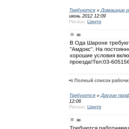
Требуются
»
Домашние р
июнь 2012 12:09
Регион:
Центр
В Ода Шароне требую
"Амдокс". На постоянн
хорошие условия включ
проезда!Тел:03-60515
📲
Полный список рабочих
Требуются
»
Другие про
12:06
Регион:
Центр
Требуются работникиц