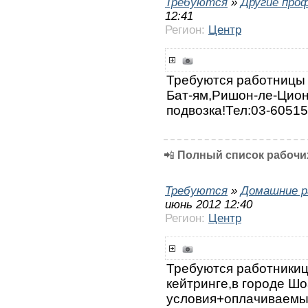
Требуются
»
Другие про
12:41
Регион:
Центр
Требуются работницы 
Бат-ям,Ришон-ле-Цион
подвозка!Тел:03-6051
📲
Полный список рабочих
Требуются
»
Домашние р
июнь 2012 12:40
Регион:
Центр
Требуются работникиц
кейтринге,в городе Ш
условия+оплачиваемы