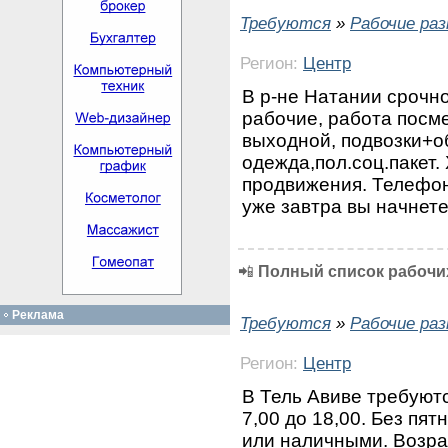
Требуются
»
Рабочие ра
Регион:
Центр
B р-не Натании срочн
рабочие, работа посм
выходной, подвозки+о
одежда,пол.соц.пакет.
продвижения. Телефон:
уже завтра вы начнете
📲
Полный список рабочих
Реклама
Требуются
»
Рабочие ра
Регион:
Центр
В Тель Авиве требуютс
7,00 до 18,00. Без пят
или наличными. Возрас