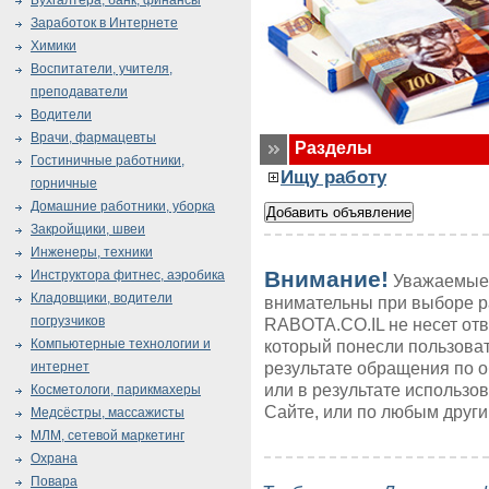
Бухгалтера, банк, финансы
Заработок в Интернете
Химики
Воспитатели, учителя,
преподаватели
Водители
Врачи, фармацевты
Разделы
Гостиничные работники,
Ищу работу
горничные
Домашние работники, уборка
Закройщики, швеи
Инженеры, техники
Внимание!
Инструктора фитнес, аэробика
Уважаемые 
Кладовщики, водители
внимательны при выборе р
погрузчиков
RABOTA.CO.IL не несет от
Компьютерные технологии и
который понесли пользоват
результате обращения по 
интернет
или в результате использ
Косметологи, парикмахеры
Сайте, или по любым друг
Медсёстры, массажисты
МЛМ, сетевой маркетинг
Охрана
Повара