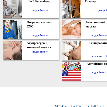
WEB-дизайнер
Риэлтер
​
подробнее >>
подро
Оператор станков
Классический
CNC
массаж
подробнее >>
подробнее >
Акупрессура и
Тейпирован
точечный массаж
подробнее >>
подробнее >
Английский я
подробнее >