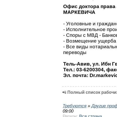
Офис доктора права
МАРКЕВИЧА
- Уголовные и граждан
- Исполнительное про
- Споры с МВД - Банк
- Возмещение ущерба 
- Все виды нотариальн
переводы
Тель-Авив, ул. Ибн Г
Тел.: 03-6200304, фак
Эл. почта: Dr.markevi
📲
Полный список рабочих
Требуются
»
Другие про
09:00
Регион:
Вся страна