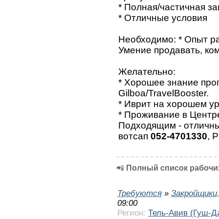
* Полная/частичная за
* Отличные условия
Необходимо: * Опыт ра
Умение продавать, ко
Желательно:
* Хорошее знание про
Gilboa/TravelBooster.
* Иврит на хорошем ур
* Проживание в Центр
Подходящим - отличны
вотсап
052-4701330
, 
📲
Полный список рабочих
Требуются
»
Закройщики
09:00
Регион:
Тель-Авив (Гуш-Д