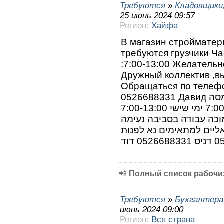
Требуются
»
Кладовщики,
25 июнь 2024 09:57
Регион:
Хайфа
В магазин стройматер
требуются грузчики Ч
:7:00-13:00 Желатель
Дружный коллектив ,вы
Обращаться по телеф
0526688331 Давид לחנות חומרי בניין בחיפה למגרש העמסה
דרושים עובדים שעות עבודה 7:00-16:00 ימי שישי 7:00-13:00
וכה עבודה בסביבה נעימה
יים למתאימים נא לפנות
📲
Полный список рабочих
Требуются
»
Бухгалтера
июнь 2024 09:00
Регион:
Вся страна