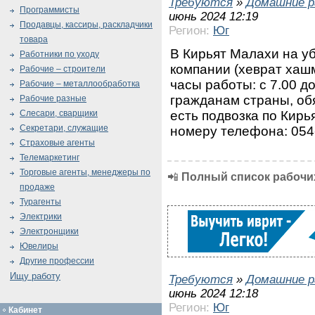
Требуются
»
Домашние р
Программисты
июнь 2024 12:19
Продавцы, кассиры, раскладчики
Регион:
Юг
товара
В Кирьят Малахи на у
Работники по уходу
компании (хеврат хаш
Рабочие – строители
часы работы: с 7.00 д
Рабочие – металлообработка
гражданам страны, об
Рабочие разные
есть подвозка по Кирь
Слесари, сварщики
Секретари, служащие
номеру телефона: 054
Страховые агенты
Телемаркетинг
Торговые агенты, менеджеры по
📲
Полный список рабочих
продаже
Турагенты
Электрики
Электронщики
Ювелиры
Другие профессии
Ищу работу
Требуются
»
Домашние р
июнь 2024 12:18
Регион:
Юг
Кабинет