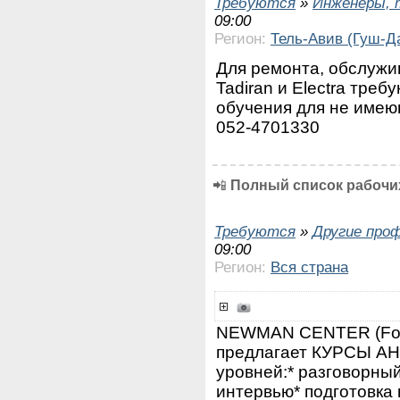
Требуются
»
Инженеры, 
09:00
Регион:
Тель-Авив (Гуш-Д
Для ремонта, обслужи
Tadiran и Electra тре
обучения для не имею
052-4701330
📲
Полный список рабочих
Требуются
»
Другие про
09:00
Регион:
Вся страна
NEWMAN CENTER (Fo
предлагает КУРСЫ А
уровней:* разговорный
интервью* подготовка к