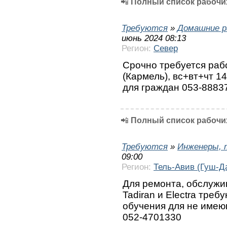
📲
Полный список рабочих
Требуются
»
Домашние р
июнь 2024 08:13
Регион:
Север
Срочно требуется раб
(Кармель), вс+вт+чт 1
для граждан 053-8883
📲
Полный список рабочих
Требуются
»
Инженеры, 
09:00
Регион:
Тель-Авив (Гуш-Д
Для ремонта, обслужи
Tadiran и Electra тре
обучения для не имею
052-4701330