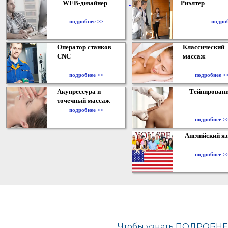
WEB-дизайнер
Риэлтер
​
подробнее >>
подро
Оператор станков
Классический
CNC
массаж
подробнее >>
подробнее >
Акупрессура и
Тейпирован
точечный массаж
подробнее >>
подробнее >
Английский я
подробнее >