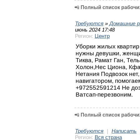
📲
Полный список рабочих
Требуются
»
Домашние р
июнь 2024 17:48
Регион:
Центр
Уборки жилых квартир
нужны девушки, женщин
Тиква, Рамат Ган, Тел
Холон,Нес Циона, Кфа
Нетания Подвозок нет
навигатором, помогае
+972552591214 Не доз
Ватсап-перезвоним.
📲
Полный список рабочих
Требуются
|
Написать
Регион:
Вся страна