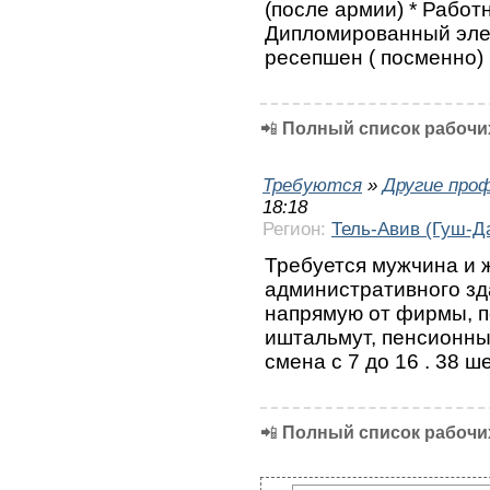
(после армии) * Работ
Дипломированный элект
ресепшен ( посменно)
📲
Полный список рабочих
Требуются
»
Другие про
18:18
Регион:
Тель-Авив (Гуш-Д
Требуется мужчина и 
административного зда
напрямую от фирмы, п
иштальмут, пенсионны
смена с 7 до 16 . 38 
📲
Полный список рабочих