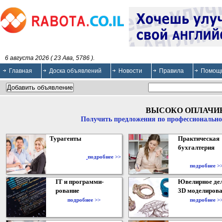
6 августа 2026 ( 23 Ава, 5786 ).
Главная
Доска объявлений
Новости
Правила
Помощ
ВЫСОКО ОПЛАЧИ
Получить предложения по профессионально
Турагенты
Практическая
бухгалтерия
подробнее >>
подробнее >
IT и программи-
Ювелирное дел
рование
3D моделирова
подробнее >>
подробнее >