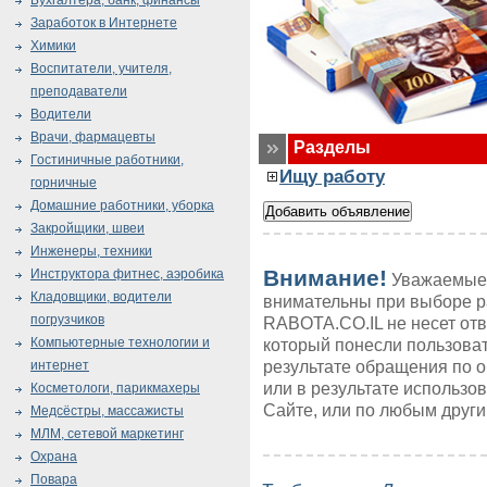
Бухгалтера, банк, финансы
Заработок в Интернете
Химики
Воспитатели, учителя,
преподаватели
Водители
Врачи, фармацевты
Разделы
Гостиничные работники,
Ищу работу
горничные
Домашние работники, уборка
Закройщики, швеи
Инженеры, техники
Внимание!
Инструктора фитнес, аэробика
Уважаемые 
Кладовщики, водители
внимательны при выборе р
погрузчиков
RABOTA.CO.IL не несет от
Компьютерные технологии и
который понесли пользоват
результате обращения по 
интернет
или в результате использ
Косметологи, парикмахеры
Сайте, или по любым друг
Медсёстры, массажисты
МЛМ, сетевой маркетинг
Охрана
Повара