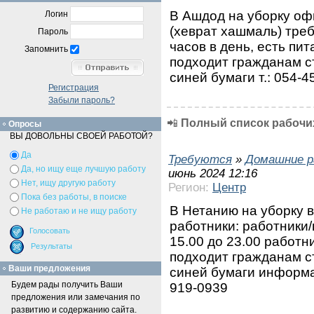
В Ашдод на уборку оф
Логин
(хеврат хашмаль) тре
Пароль
часов в день, есть пи
Запомнить
подходит гражданам с
синей бумаги т.: 054-4
Регистрация
Забыли пароль?
📲
Полный список рабочих
Опросы
ВЫ ДОВОЛЬНЫ СВОЕЙ РАБОТОЙ?
Да
Требуются
»
Домашние р
Да, но ищу еще лучшую работу
июнь 2024 12:16
Нет, ищу другую работу
Регион:
Центр
Пока без работы, в поиске
В Нетанию на уборку 
Не работаю и не ищу работу
работники: работники/ц
15.00 до 23.00 работни
подходит гражданам с
Ваши предложения
синей бумаги информа
Будем рады получить Ваши
919-0939
предложения или замечания по
развитию и содержанию сайта.