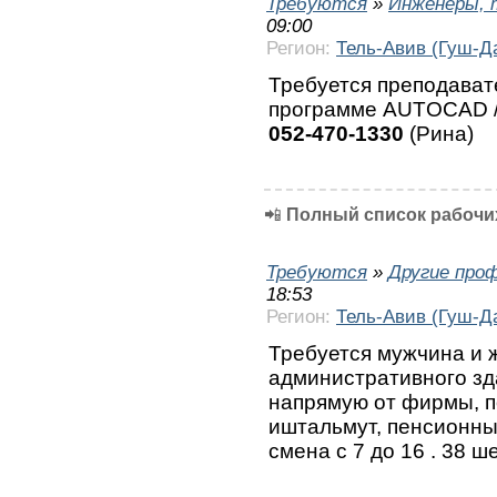
Требуются
»
Инженеры, 
09:00
Регион:
Тель-Авив (Гуш-Д
Требуется преподават
программе AUTOCAD /
052-470-1330
(Рина)
📲
Полный список рабочих
Требуются
»
Другие про
18:53
Регион:
Тель-Авив (Гуш-Д
Требуется мужчина и 
административного зда
напрямую от фирмы, п
иштальмут, пенсионны
смена с 7 до 16 . 38 