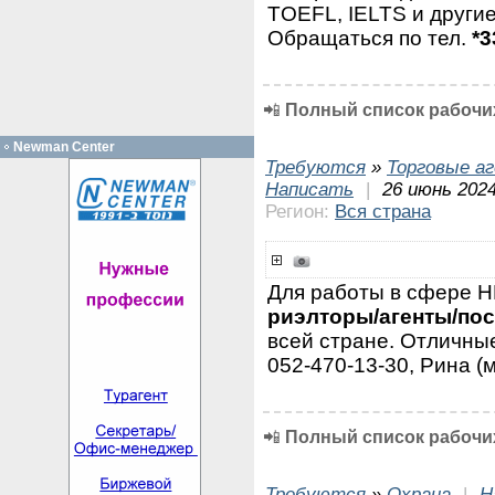
TOEFL, IELTS и другие
Обращаться по тел.
*3
📲
Полный список рабочих
Newman Center
Требуются
»
Торговые а
Написать
|
26 июнь 2024
Регион:
Вся страна
Для работы в сфере
риэлторы/агенты/по
всей стране. Отличные
052-470-13-30, Рина (
📲
Полный список рабочих
Требуются
»
Охрана
|
Н