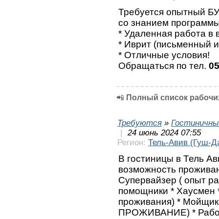
Требуется опытный БУ
со знанием программ
* Удаленная работа в
* Иврит (письменный и
* Отличные условия!
Обращаться по тел.
05
📲
Полный список рабочих
Требуются
»
Гостиничны
|
24 июнь 2024 07:55
Регион:
Тель-Авив (Гуш-Д
В гостиницы в Тель Ав
возможность проживани
Супервайзер ( опыт ра
помощники * Хаусмен 
проживания) * Мойщик
ПРОЖИВАНИЕ) * Работн