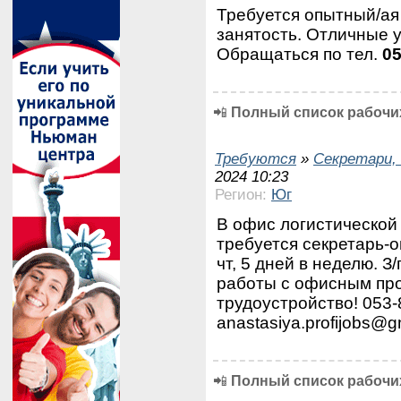
Требуется опытный/а
занятость. Отличные 
Обращаться по тел.
0
📲
Полный список рабочих
Требуются
»
Секретари,
2024 10:23
Регион:
Юг
В офис логистической
требуется секретарь-о
чт, 5 дней в неделю. З
работы с офисным пр
трудоустройство! 053
anastasiya.profijobs@g
📲
Полный список рабочих