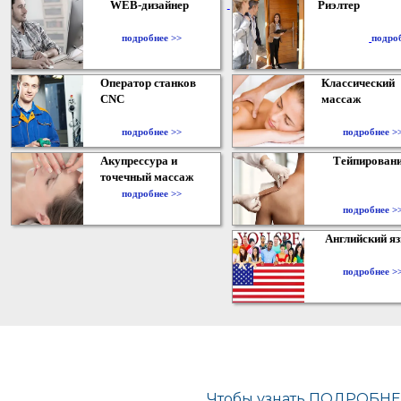
WEB-дизайнер
Риэлтер
​
подробнее >>
подро
Оператор станков
Классический
CNC
массаж
подробнее >>
подробнее >
Акупрессура и
Тейпирован
точечный массаж
подробнее >>
подробнее >
Английский я
подробнее >