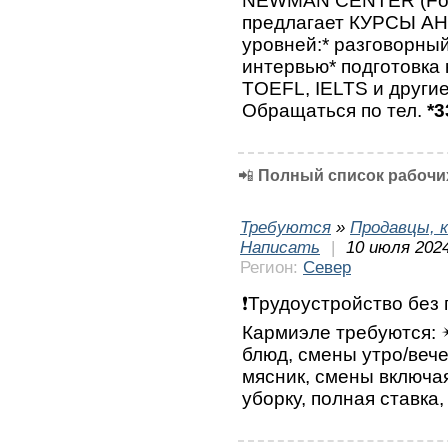
NEWMAN CENTER (Fo
предлагает КУРСЫ А
уровней:* разговорный
интервью* подготовка к
TOEFL, IELTS и другие
Обращаться по тел.
*3
📲
Полный список рабочих
Требуются
»
Продавцы, к
Написать
|
10 июля 2024
Регион:
Север
❗Трудоустройство без 
Кармиэле требуются: ✴
блюд, смены утро/вече
мясник, смены включа
уборку, полная ставка