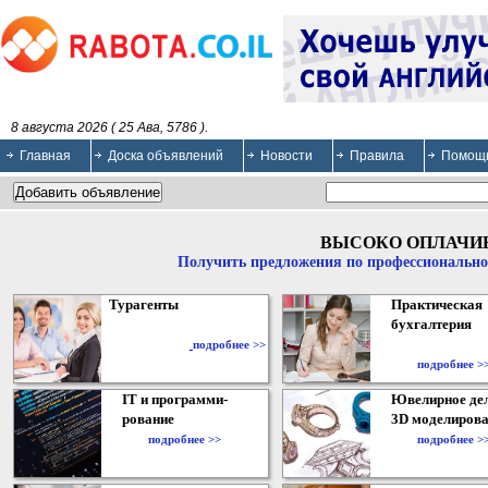
8 августа 2026 ( 25 Ава, 5786 ).
Главная
Доска объявлений
Новости
Правила
Помощ
ВЫСОКО ОПЛАЧИ
Получить предложения по профессионально
Турагенты
Практическая
бухгалтерия
подробнее >>
подробнее >
IT и программи-
Ювелирное дел
рование
3D моделирова
подробнее >>
подробнее >