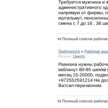
Требуется мужчина и 
административного зда
напрямую от фирмы, п
иштальмут, пенсионны
смена с 7 до 16 . 38 
📲
Полный список рабочих
Требуются
»
Рабочие ра
Регион:
Центр
Раанана нужны рабоч
кабланут 80-85 шек/кв м
месяц 15-20000, подв
+972552591214 Не доз
Ватсап-перезвоним.
📲
Полный список рабочих