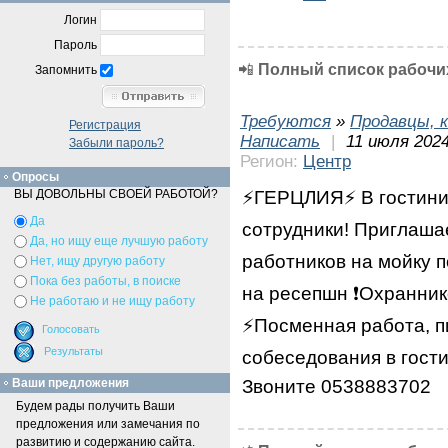
Логин
Пароль
📲
Полный список рабочих
Запомнить
Требуются
»
Продавцы, к
Регистрация
Написать
|
11 июля 2024
Забыли пароль?
Регион:
Центр
Опросы
⚡️ГЕРЦЛИЯ⚡️ В гостин
ВЫ ДОВОЛЬНЫ СВОЕЙ РАБОТОЙ?
Да
сотрудники! Приглашае
Да, но ищу еще лучшую работу
работников на мойку 
Нет, ищу другую работу
Пока без работы, в поиске
на ресепшн ❗️Охранник
Не работаю и не ищу работу
⚡️Посменная работа, 
собеседования в гости
Звоните 0538883702
Ваши предложения
Будем рады получить Ваши
предложения или замечания по
развитию и содержанию сайта.