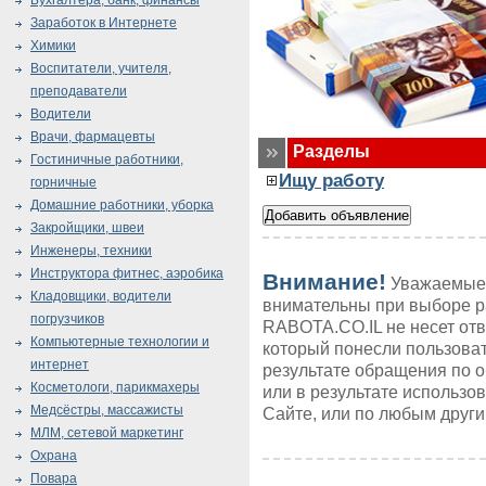
Бухгалтера, банк, финансы
Заработок в Интернете
Химики
Воспитатели, учителя,
преподаватели
Водители
Врачи, фармацевты
Разделы
Гостиничные работники,
Ищу работу
горничные
Домашние работники, уборка
Закройщики, швеи
Инженеры, техники
Инструктора фитнес, аэробика
Внимание!
Уважаемые 
Кладовщики, водители
внимательны при выборе р
погрузчиков
RABOTA.CO.IL не несет от
Компьютерные технологии и
который понесли пользоват
интернет
результате обращения по 
Косметологи, парикмахеры
или в результате использ
Медсёстры, массажисты
Сайте, или по любым друг
МЛМ, сетевой маркетинг
Охрана
Повара