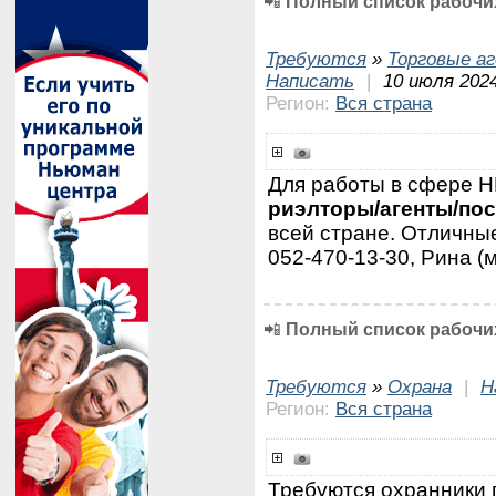
📲
Полный список рабочих
Требуются
»
Торговые а
Написать
|
10 июля 2024
Регион:
Вся страна
Для работы в сфере
риэлторы/агенты/по
всей стране. Отличные
052-470-13-30, Рина (
📲
Полный список рабочих
Требуются
»
Охрана
|
Н
Регион:
Вся страна
Требуются охранники 