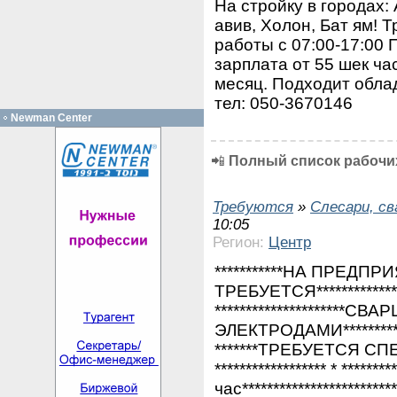
На стройку в городах:
авив, Холон, Бат ям! 
работы с 07:00-17:00 
зарплата от 55 шек ча
месяц. Подходит обла
тел: 050-3670146
Newman Center
📲
Полный список рабочих
Требуются
»
Слесари, с
10:05
Регион:
Центр
***********НА ПРЕДП
ТРЕБУЕТСЯ***************
*********************СВ
ЭЛЕКТРОДАМИ*************
*******ТРЕБУЕТСЯ 
****************** * ****
час**********************