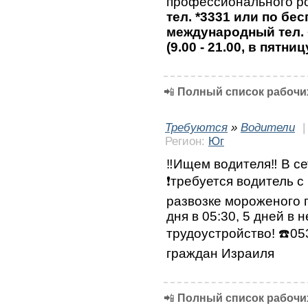
профессионального ро
тел. *3331 или по бе
международный тел. 
(9.00 - 21.00, в пятниц
📲
Полный список рабочих
Требуются
»
Водители
Регион:
Юг
‼️Ищем водителя‼️ В с
❗требуется водитель с
развозке мороженого 
дня в 05:30, 5 дней в
трудоустройство! ☎️0
граждан Израиля
📲
Полный список рабочих