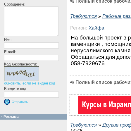
📲
Полный список рабочих
Сообщение:
Требуются
»
Рабочие ра
Регион:
Хайфа
На большой проект в 
Имя:
каменщики , помощник
иерусалимского камня
E-mail:
Обращаться для допол
058-7929676
Код безопасности:
📲
Полный список рабочих
обновить, если не виден код
Введите код:
Реклама
Требуются
»
Другие про
14:45