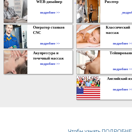
WEB-дизайнер
Риэлтер
​
подробнее >>
подро
Оператор станков
Классический
CNC
массаж
подробнее >>
подробнее >
Акупрессура и
Тейпирован
точечный массаж
подробнее >>
подробнее >
Английский я
подробнее >