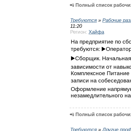
📲
Полный список рабочих
Требуются
»
Рабочие ра
11:20
Регион:
Хайфа
На предприятие по сб
требуются: ▶️Оператор
▶️Сборщик. Начальная 
зависимости от навыко
Комплексное Питание 
записи на собеседован
Оформление напрямую 
незамедлительного на
📲
Полный список рабочих
Требуются
»
Другие про