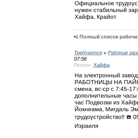
Официальное трудоуст
нужен стабильный зара
Хайфа, Крайот
📲
Полный список рабочих
Требуются
»
Рабочие ра
07:56
Регион:
Хайфа
На электронный завод
РАБОТНИЦЫ НА ПАЙКУ,
смена, вс-ср с 7:45-17:
дополнительные часы п
час Подвозки из Хайф
Йокнеама, Мигдаль Эм
трудоустройство‼️ ⁦☎️⁩
Израиля