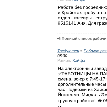
Работа без посреднико
и Крайотах требуются:
отдел - кассиры - сот
9515141 Аня. Для гра
📲
Полный список рабочих
Требуются
»
Рабочие ра
08:30
Регион:
Хайфа
На электронный завод
✅РАБОТНИЦЫ НА ПАЙК
смена, вс-ср с 7:45-17:
дополнительные часы п
час Подвозки из Хайф
Йокнеама, Мигдаль Эм
трудоустройство‼️ ⁦☎️⁩