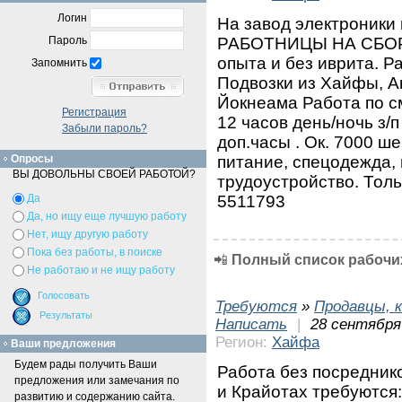
Логин
На завод электроники
РАБОТНИЦЫ НА СБОР
Пароль
опыта и без иврита. Р
Запомнить
Подвозки из Хайфы, Ак
Йокнеама Работа по см
Регистрация
12 часов день/ночь з/п
Забыли пароль?
доп.часы . Ок. 7000 ш
питание, спецодежда,
Опросы
ВЫ ДОВОЛЬНЫ СВОЕЙ РАБОТОЙ?
трудоустройство. Толь
5511793
Да
Да, но ищу еще лучшую работу
Нет, ищу другую работу
Пока без работы, в поиске
📲
Полный список рабочих
Не работаю и не ищу работу
Требуются
»
Продавцы, к
Написать
|
28 сентября
Регион:
Хайфа
Ваши предложения
Будем рады получить Ваши
Работа без посреднико
предложения или замечания по
и Крайотах требуются:
развитию и содержанию сайта.