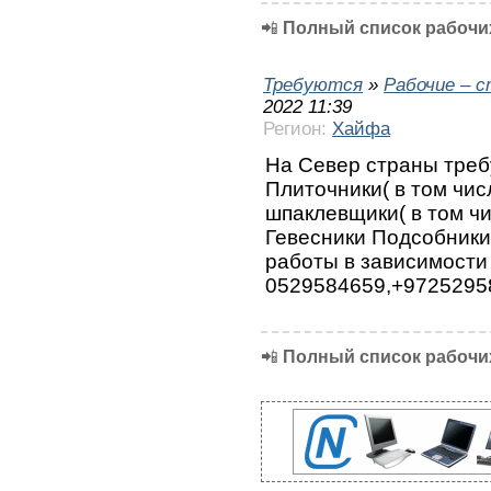
📲
Полный список рабочих
Требуются
»
Рабочие – 
2022 11:39
Регион:
Хайфа
На Север страны требу
Плиточники( в том чи
шпаклевщики( в том ч
Гевесники Подсобники
работы в зависимости
0529584659,+9725295
📲
Полный список рабочих