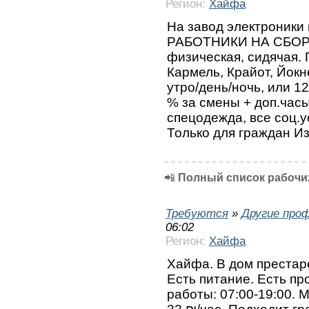
Регион:
Хайфа
На завод электроники
РАБОТНИКИ НА СБОРК
физическая, сидячая. 
Кармель, Крайот, Йокн
утро/день/ночь, или 12
% за смены + доп.час
спецодежда, все соц.
Только для граждан И
📲
Полный список рабочих
Требуются
»
Другие про
06:02
Регион:
Хайфа
Хайфа. В дом престар
Есть питание. Есть пр
работы: 07:00-19:00. 