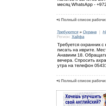
месяц WhatsApp - +97
📲
Полный список рабочих
Требуются
»
Охрана
|
Н
Регион:
Хайфа
Требуется охранник с 
писать на иврите. Мес
Анавиим 18. Обращатьс
вечера. Спросить ахр
утра на телефон 0543
📲
Полный список рабочих