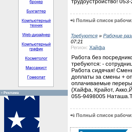
трудоустройство! 053
📲
Полный список рабочих
Требуются
»
Рабочие ра
07:21
Регион:
Хайфа
Работа без посредник
требуются: - сотрудни
Работа сидячая! Смены
доплаты за смены + оп
оплачиваемые перерыв
(Хайфа, Крайот, Акко,
Реклама
055-9498005 Наташа.Т
📲
Полный список рабочих