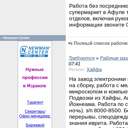
Работа без посредник
супермаркет в Афуле 
отделов, включая рук
информации звоните 
Newman Center
📲
Полный список рабочих
Требуются
»
Рабочие ра
07:41
Регион:
Хайфа
На завод электроники
на сборку, работа с ме
микроскопом и компью
Подвозки из Хайфы, Ак
Йокнеама. Работа по с
ночь). з/п 8000-8500.
перерывы, спецодежда
знания иврита. Работа