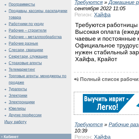
Требуются
»
Домашние р
Программисты
сентября 2022 11:05
Продавцы, кассиры, раскладчики
Регион:
Хайфа
товара
Требуются работницы 
Работники по уходу
Рабочие – строители
Высокая оплата (ежедн
Рабочие – металлообработка
чаевые и постоянные 
Рабочие разные
Официальное трудоуст
Слесари, сварщики
нужен стабильный зара
Секретари, служащие
Хайфа, Крайот
Страховые агенты
Телемаркетинг
Торговые агенты, менеджеры по
📲
Полный список рабочих
продаже
Турагенты
Электрики
Электронщики
Ювелиры
Другие профессии
Ищу работу
Требуются
»
Рабочие ра
10:39
Регион:
Хайфа
Кабинет