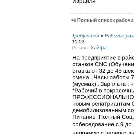
Израиля
📲
Полный список рабочих
Требуются
»
Рабочие ра
10:02
Регион:
Хайфа
На предприятие в рай
станков СNC (Обучени
ставка от 32 до 45 шек
смена . Часы работы 7
(мусмах) . Зарплата : 
*Рабочий в покрасочн
ПРОФЕССИОНАЛЬНОГО
новым репатриантам б
демобилизованным со
Питание ,Полный Соц.
собеседование с 9 до
напрямую с первого д