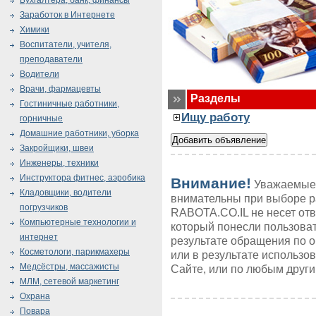
Бухгалтера, банк, финансы
Заработок в Интернете
Химики
Воспитатели, учителя,
преподаватели
Водители
Врачи, фармацевты
Разделы
Гостиничные работники,
Ищу работу
горничные
Домашние работники, уборка
Закройщики, швеи
Инженеры, техники
Инструктора фитнес, аэробика
Внимание!
Уважаемые 
Кладовщики, водители
внимательны при выборе р
погрузчиков
RABOTA.CO.IL не несет от
Компьютерные технологии и
который понесли пользоват
интернет
результате обращения по 
Косметологи, парикмахеры
или в результате использ
Медсёстры, массажисты
Сайте, или по любым друг
МЛМ, сетевой маркетинг
Охрана
Повара