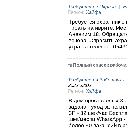
Требуются
»
Охрана
|
Н
Регион:
Хайфа
Требуется охранник с 
писать на иврите. Мес
Анавиим 18. Обращатьс
вечера. Спросить ахр
утра на телефон 0543
📲
Полный список рабочих
Требуются
»
Работники 
2022 22:02
Регион:
Хайфа
В дом престарелых Ха
задача - уход за пожи
ЗП - 32 шек/час Беспл
шек/месяц WhatsApp - 
более 50 вакансий в р