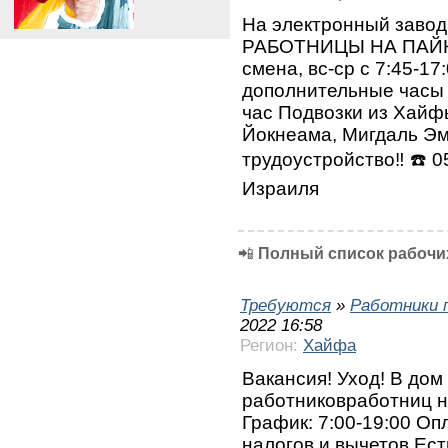
На электронный завод
РАБОТНИЦЫ НА ПАЙКУ,
смена, вс-ср с 7:45-17:
дополнительные часы п
час Подвозки из Хайф
Йокнеама, Мигдаль Эм
трудоустройство‼️ ⁦☎️⁩
Израиля
📲
Полный список рабочих
Требуются
»
Работники 
2022 16:58
Регион:
Хайфа
Вакансия! Уход! В до
работниковработниц н
График: 7:00-19:00 Оп
налогов и вычетов Ест