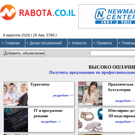
9 августа 2026 ( 26 Ава, 5786 ).
Главная
Доска объявлений
Новости
Правила
Помощ
ВЫСОКО ОПЛАЧИ
Получить предложения по профессионально
Турагенты
Практическая
бухгалтерия
подробнее >>
подробнее >
IT и программи-
Ювелирное дел
рование
3D моделирова
подробнее >>
подробнее >