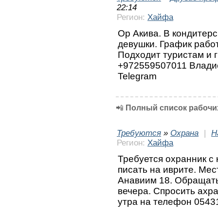
22:14
Регион:
Хайфа
Ор Акива. В кондитерс
девушки. График работ
Подходит туристам и 
+972559507011 Владис
Telegram
📲
Полный список рабочих
Требуются
»
Охрана
|
Н
Регион:
Хайфа
Требуется охранник с 
писать на иврите. Мес
Анавиим 18. Обращатьс
вечера. Спросить ахр
утра на телефон 0543