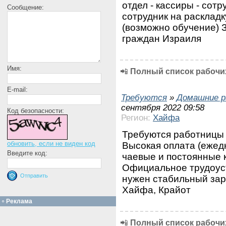
отдел - кассиры - сотр
Сообщение:
сотрудник на раскладк
(возможно обучение) 
граждан Израиля
Имя:
📲
Полный список рабочих
E-mail:
Требуются
»
Домашние р
сентября 2022 09:58
Код безопасности:
Регион:
Хайфа
Требуются работницы 
обновить, если не виден код
Высокая оплата (ежедн
Введите код:
чаевые и постоянные 
Официальное трудоуст
нужен стабильный зара
Хайфа, Крайот
Реклама
📲
Полный список рабочих