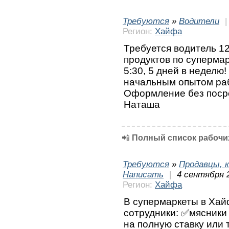
Требуются
»
Водители
Регион:
Хайфа
Требуется водитель 12
продуктов по супермар
5:30, 5 дней в неделю
начальным опытом раб
Оформление без посре
Наташа
📲
Полный список рабочих
Требуются
»
Продавцы, к
Написать
|
4 сентября 
Регион:
Хайфа
В супермаркеты в Хай
сотрудники: ✅мясники
на полную ставку или 