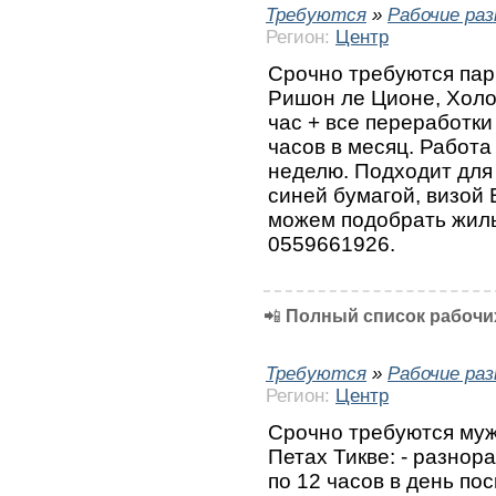
Требуются
»
Рабочие ра
Регион:
Центр
Срочно требуются пар
Ришон ле Ционе, Холо
час + все переработки
часов в месяц. Работа 
неделю. Подходит для
синей бумагой, визой
можем подобрать жил
0559661926.
📲
Полный список рабочих
Требуются
»
Рабочие ра
Регион:
Центр
Срочно требуются муж
Петах Тикве: - разнор
по 12 часов в день по