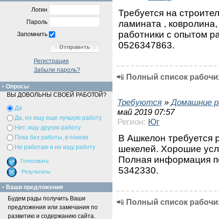
Логин
Требуется на строител
ламината , ковролина,
Пароль
работники с опытом р
Запомнить
0526347863.
Регистрация
Забыли пароль?
📲
Полный список рабочих
Опросы
ВЫ ДОВОЛЬНЫ СВОЕЙ РАБОТОЙ?
Требуются
»
Домашние р
Да
май 2019 07:57
Да, но ищу еще лучшую работу
Регион:
Юг
Нет, ищу другую работу
В Ашкелон требуется 
Пока без работы, в поиске
шекелей. Хорошие усл
Не работаю и не ищу работу
Полная информация по
5342330.
Ваши предложения
Будем рады получить Ваши
📲
Полный список рабочих
предложения или замечания по
развитию и содержанию сайта.