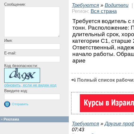
Сообщение:
Требуются
»
Водители
Регион:
Вся страна
Требуется водитель с
тонн. Расположение: П
длительный срок, хор
категории С1, старше 
Имя:
Ответственный, наде
начало работы. Обращ
E-mail:
арие
Код безопасности:
📲
Полный список рабочих
обновить, если не виден код
Введите код:
Реклама
Требуются
»
Другие про
07:43