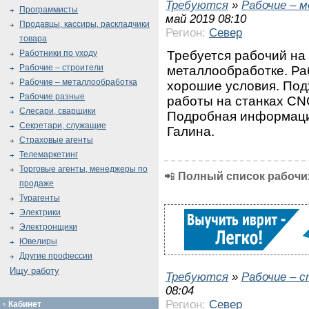
Требуются
»
Рабочие – 
Программисты
май 2019 08:10
Продавцы, кассиры, раскладчики
Регион:
Север
товара
Требуется рабочий на
Работники по уходу
Рабочие – строители
металлообработке. Раб
Рабочие – металлообработка
хорошие условия. По
Рабочие разные
работы на станках CNC
Слесари, сварщики
Подробная информаци
Секретари, служащие
Галина.
Страховые агенты
Телемаркетинг
Торговые агенты, менеджеры по
📲
Полный список рабочих
продаже
Турагенты
Электрики
Электронщики
Ювелиры
Другие профессии
Ищу работу
Требуются
»
Рабочие – 
08:04
Регион:
Север
Кабинет