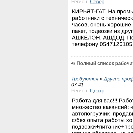
Регион:
Север
КИРЬЯТ-ГАТ. На пром
работники с техничес
часов, очень хорошие
пакет, подвозки из др
АШКЕЛОН, АШДОД. По
телефону 0547126105 
📲
Полный список рабочих
Требуются
»
Другие про
07:41
Регион:
Центр
Работа для вас!!! Раб
множество вакансий: 
автопогрузчик -продав
с/без опыта работы х
подвозки+питание+пр