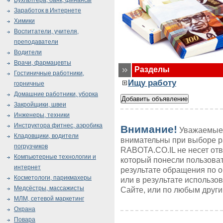
Бухгалтера, банк, финансы
Заработок в Интернете
Химики
Воспитатели, учителя,
преподаватели
Водители
Врачи, фармацевты
Разделы
Гостиничные работники,
Ищу работу
горничные
Домашние работники, уборка
Закройщики, швеи
Инженеры, техники
Инструктора фитнес, аэробика
Внимание!
Уважаемые 
Кладовщики, водители
внимательны при выборе р
погрузчиков
RABOTA.CO.IL не несет от
Компьютерные технологии и
который понесли пользоват
интернет
результате обращения по 
Косметологи, парикмахеры
или в результате использ
Медсёстры, массажисты
Сайте, или по любым друг
МЛМ, сетевой маркетинг
Охрана
Повара