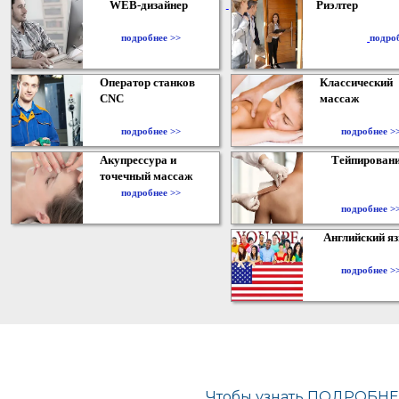
WEB-дизайнер
Риэлтер
​
подробнее >>
подро
Оператор станков
Классический
CNC
массаж
подробнее >>
подробнее >
Акупрессура и
Тейпирован
точечный массаж
подробнее >>
подробнее >
Английский я
подробнее >