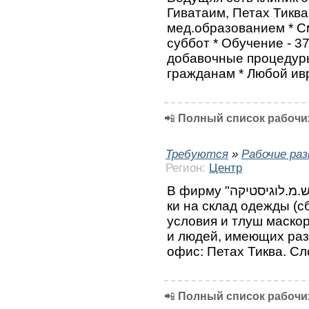
Гиватаим, Петах Тиква
мед.образованием * См
суббот * Обучение - 37
добавочные процедуры
гражданам * Любой ив
📲
Полный список рабочих
Требуются
»
Рабочие ра
Регион:
Центр
В фирму "ש.מ.לוגיסטיקה" СРОЧНО требуются работницы/
ки на склад одежды (с
условия и тлуш маскор
и людей, имеющих раз
офис: Петах Тиква. Сл
📲
Полный список рабочих