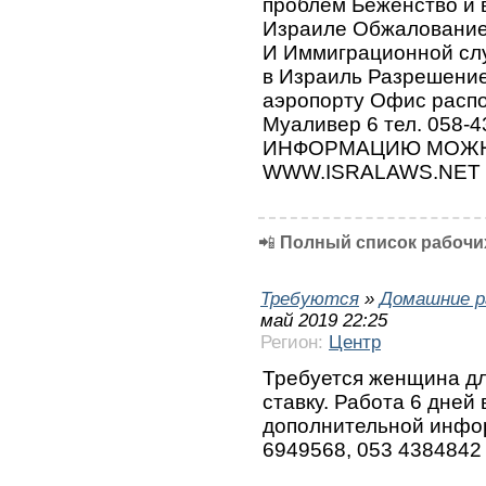
проблем Беженство и 
Израиле Обжаловани
И Иммиграционной сл
в Израиль Разрешение 
аэропорту Офис распо
Муаливер 6 тел. 058
ИНФОРМАЦИЮ МОЖН
WWW.ISRALAWS.NET
📲
Полный список рабочих
Требуются
»
Домашние р
май 2019 22:25
Регион:
Центр
Требуется женщина дл
ставку. Работа 6 дней 
дополнительной инфор
6949568, 053 4384842