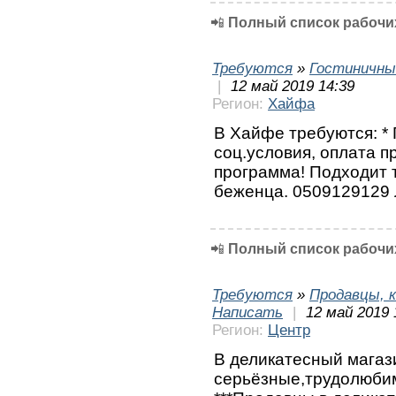
📲
Полный список рабочих
Требуются
»
Гостиничны
|
12 май 2019 14:39
Регион:
Хайфа
В Хайфе требуются: *
соц.условия, оплата п
программа! Подходит 
беженца. 0509129129
📲
Полный список рабочих
Требуются
»
Продавцы, к
Написать
|
12 май 2019 
Регион:
Центр
В деликатесный магаз
серьёзные,трудолюби