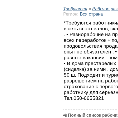
Требуются
»
Рабочие ра
Регион:
Вся страна
*Требуются работники/
в сеть спорт залов, с
. • Разнорабочие на п
всех переработок + по
продовольствия продав
опыт не обязателен . 
разные вакансии : пом
• В дома престарелых 
(сиделка) за ними , до
50 ш. Подходит и тур
разрешением на работ
страхование с первог
работнику для серьёз
Тел.050-6655821
📲
Полный список рабочих