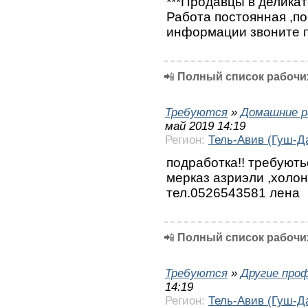
***Продавцы в деликат
Работа постоянная ,п
информации звоните п
📲
Полный список рабочих
Требуются
»
Домашние р
май 2019 14:19
Регион:
Тель-Авив (Гуш-Д
подработка!! требуют
мерказ азриэли ,холон 
тел.0526543581 лена
📲
Полный список рабочих
Требуются
»
Другие про
14:19
Регион:
Тель-Авив (Гуш-Д