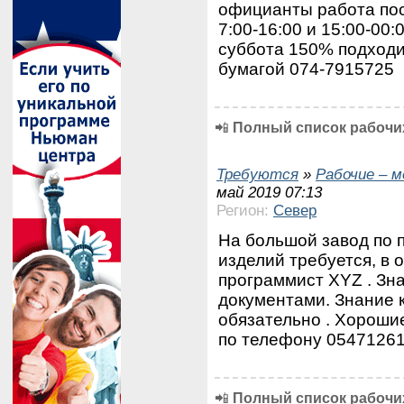
официанты работа пос
7:00-16:00 и 15:00-00:
суббота 150% подходи
бумагой 074-7915725
📲
Полный список рабочих
Требуются
»
Рабочие – 
май 2019 07:13
Регион:
Север
На большой завод по 
изделий требуется, в 
программист XYZ . Зна
документами. Знание
обязательно . Хороши
по телефону 05471261
📲
Полный список рабочих