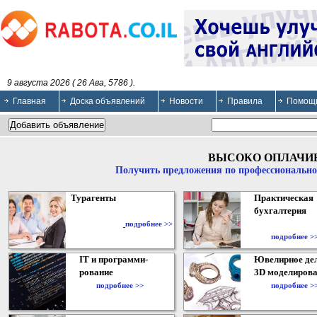
9 августа 2026 ( 26 Ава, 5786 ).
Главная
Доска объявлений
Новости
Правила
Помощ
ВЫСОКО ОПЛАЧИ
Получить предложения по профессионально
Турагенты
Практическая
бухгалтерия
подробнее >>
подробнее >
IT и программи-
Ювелирное дел
рование
3D моделирова
подробнее >>
подробнее >