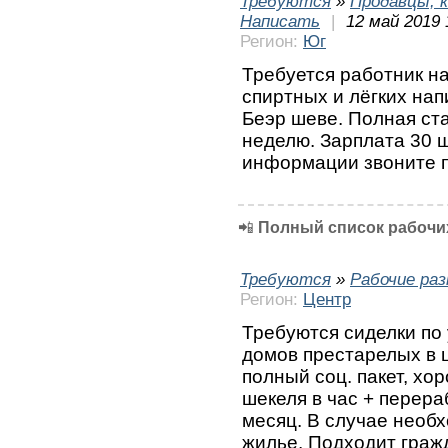
Требуются
»
Продавцы, к
Написать
|
12 май 2019 
Регион:
Юг
Требуется работник на
спиртных и лёгких нап
Беэр шеве. Полная ста
неделю. Зарплата 30 
информации звоните п
📲
Полный список рабочих
Требуются
»
Рабочие ра
Регион:
Центр
Требуются сиделки по
домов престарелых в 
полный соц. пакет, хо
шекеля в час + перера
месяц. В случае необ
жилье. Подходит граж