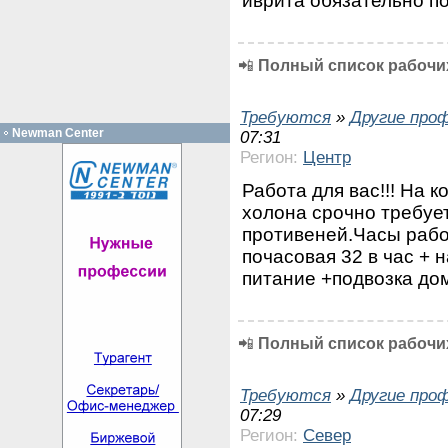
иврита обязательно по
📲
Полный список рабочих
Требуются
»
Другие про
Newman Center
07:31
Регион:
Центр
Работа для вас!!! На 
холона срочно требуе
противеней.Часы работ
почасовая 32 в час +
питание +подвозка до
📲
Полный список рабочих
Требуются
»
Другие про
07:29
Регион:
Север