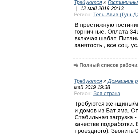
Требуются
»
Гостиничны
|
12 май 2019 20:13
Регион:
Тель-Авив (Гуш-Д
В престижную гостини
горничные. Оплата 34
включая шабат. Питани
занятость , все соц.
📲
Полный список рабочих
Требуются
»
Домашние р
май 2019 19:38
Регион:
Вся страна
Требуются женщины/м
и домов из Бат яма. Оп
Стабильная загрузка - 
качестве подработки. 
проездного). Звонить 