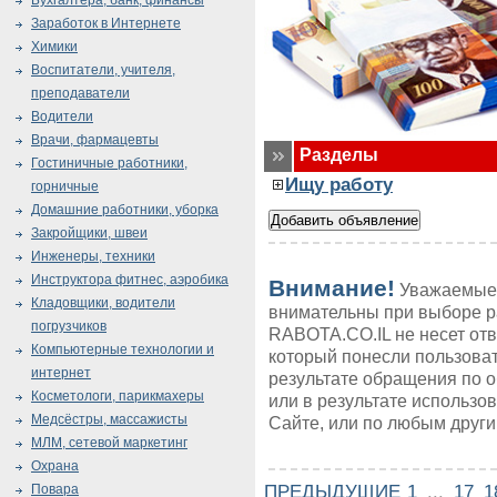
Бухгалтера, банк, финансы
Заработок в Интернете
Химики
Воспитатели, учителя,
преподаватели
Водители
Врачи, фармацевты
Разделы
Гостиничные работники,
Ищу работу
горничные
Домашние работники, уборка
Закройщики, швеи
Инженеры, техники
Инструктора фитнес, аэробика
Внимание!
Уважаемые 
Кладовщики, водители
внимательны при выборе р
погрузчиков
RABOTA.CO.IL не несет от
Компьютерные технологии и
который понесли пользоват
интернет
результате обращения по 
Косметологи, парикмахеры
или в результате использ
Медсёстры, массажисты
Сайте, или по любым друг
МЛМ, сетевой маркетинг
Охрана
ПРЕДЫДУЩИЕ
1
...
17
1
Повара