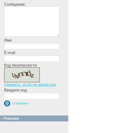
Сообщение:
Имя:
E-mail:
Код безопасности:
обновить, если не виден код
Введите код:
Реклама