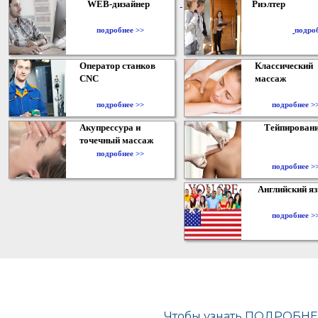
WEB-дизайнер
Риэлтер
​
подробнее >>
подро
Оператор станков
Классический
CNC
массаж
подробнее >>
подробнее >
Акупрессура и
Тейпирован
точечный массаж
подробнее >>
подробнее >
Английский я
подробнее >