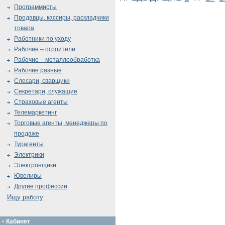
Программисты
Продавцы, кассиры, раскладчики
товара
Работники по уходу
Рабочие – строители
Рабочие – металлообработка
Рабочие разные
Слесари, сварщики
Секретари, служащие
Страховые агенты
Телемаркетинг
Торговые агенты, менеджеры по
продаже
Турагенты
Электрики
Электронщики
Ювелиры
Другие профессии
Ищу работу
Кабинет