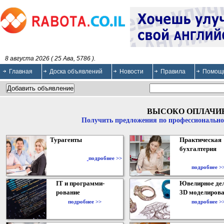
8 августа 2026 ( 25 Ава, 5786 ).
Главная
Доска объявлений
Новости
Правила
Помощ
ВЫСОКО ОПЛАЧИ
Получить предложения по профессионально
Турагенты
Практическая
бухгалтерия
подробнее >>
подробнее >
IT и программи-
Ювелирное дел
рование
3D моделирова
подробнее >>
подробнее >