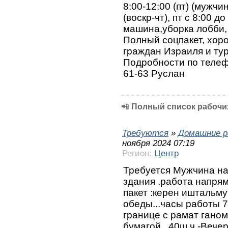
8:00-12:00 (пт) (мужчи
(воскр-чт), пт с 8:00 
машина,уборка лобби, 
Полный соцпакет, хоро
граждан Израиля и ту
Подробности по телефо
61-63 Руслан
📲
Полный список рабочих
Требуются
»
Домашние р
ноября 2024 07:19
Регион:
Центр
Требуется Мужчина на
здания .работа напря
пакет :керен иштальму
обеды...часы работы 7
границе с рамат гано
бумагой...40ш.ч -Вечер