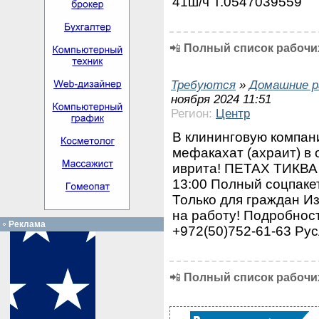
41ш/ч Т.0547039559
📲
Полный список рабочих
Требуются
»
Домашние р
ноября 2024 11:51
Регион:
Центр
В клининговую комп
мефакахат (ахраит) в
иврита! ПЕТАХ ТИКВА Г
13:00 Полный соцпакет
Только для граждан И
на работу! Подробност
Реклама
+972(50)752-61-63 Ру
📲
Полный список рабочих