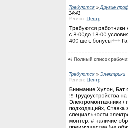
Требуются
»
Другие про
14:41
Регион:
Центр
Требуются работники н
с 8-00до 18-00 услови
400 шек, бонусы÷÷÷ Га
📲
Полный список рабочих
Требуются
»
Электрики
Регион:
Центр
Внимание Хулон, Бат 
!!! Трудоустройства на
Электромонтажники / 
подходящийх, Ставка з
специальности электро
монтер. # наличие обр
преимущества (не обяз