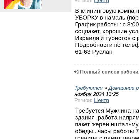
Регион:
Центр
В клининговую компа
УБОРКУ в намаль (пор
График работы : с 8:00
соцпакет, хорошие усл
Израиля и туристов с
Подробности по телефо
61-63 Руслан
📲
Полный список рабочих
Требуются
»
Домашние р
ноября 2024 13:25
Регион:
Центр
Требуется Мужчина на
здания .работа напря
пакет :керен иштальму
обеды...часы работы 7
границе с рамат гано