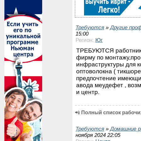
Требуются
»
Другие про
15:00
Регион:
Юг
ТРЕБУЮТСЯ работники
фирму по монтажу,про
инфраструктуры для к
оптоволокна ( тикшор
предпочтение имеющим
авода меудефет , возм
и центр.
📲
Полный список рабочих
Требуются
»
Домашние р
ноября 2024 22:05