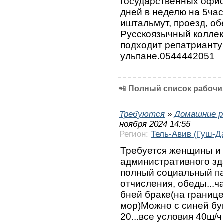
государственных офис
дней в неделю на 5час
иштальмут, проезд, об
Русскоязычный коллек
подходит репатрианту
ульпане.0544442051
📲
Полный список рабочих
Требуются
»
Домашние р
ноября 2024 14:55
Регион:
Тель-Авив (Гуш-Д
Требуется женщины и 
административного зд
полный социальный па
отчисления, обеды...ч
бней браке(на границе
мор)Можно с синей бум
20...все условия 40ш/