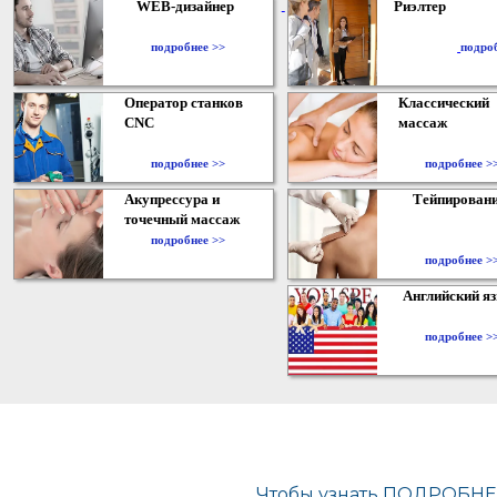
WEB-дизайнер
Риэлтер
​
подробнее >>
подро
Оператор станков
Классический
CNC
массаж
подробнее >>
подробнее >
Акупрессура и
Тейпирован
точечный массаж
подробнее >>
подробнее >
Английский я
подробнее >