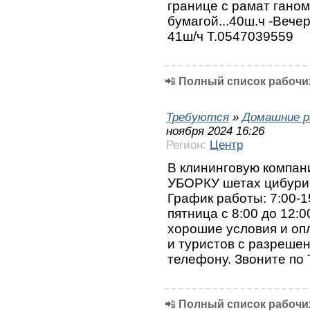
границе с рамат гано
бумагой...40ш.ч -Вечер
41ш/ч Т.0547039559
📲
Полный список рабочих
Требуются
»
Домашние р
ноября 2024 16:26
Регион:
Центр
В клининговую компа
УБОРКУ шетах цибури
График работы: 7:00-15:
пятница с 8:00 до 12:0
хорошие условия и оп
и туристов с разреше
телефону. Звоните по 
📲
Полный список рабочих