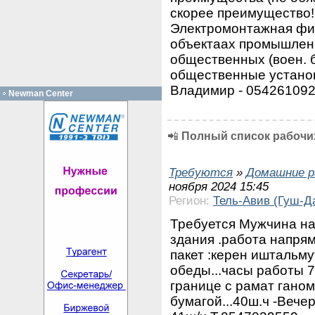
скорее преимущество! 
Электромонтажная фир
объектаах промышленн
общественных (воен. б
общественные установ
Владимир - 054261092
Newman Center
📲
Полный список рабочих
Требуются
»
Домашние р
ноября 2024 15:45
Регион:
Тель-Авив (Гуш-Д
Требуется Мужчина на
здания .работа напря
пакет :керен иштальму
обеды...часы работы 7
границе с рамат гано
бумагой...40ш.ч -Вечер