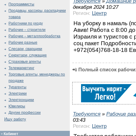
Требуются
»
Домашние р
Программисты
декабря 2024 10:27
Продавцы, кассиры, раскладчики
Регион:
Центр
товара
На уборку в намаль (п
Работники по уходу
Авив! Работа с 8:00 до
Рабочие – строители
Израиля и туристов с
Рабочие – металлообработка
соц пакет Подробности
Рабочие разные
+972(054)768-18-18 Е
Слесари, сварщики
Секретари, служащие
Страховые агенты
Телемаркетинг
📲
Полный список рабочих
Торговые агенты, менеджеры по
продаже
Турагенты
Электрики
Электронщики
Ювелиры
Другие профессии
Требуются
»
Рабочие ра
Ищу работу
03:43
Регион:
Центр
Кабинет