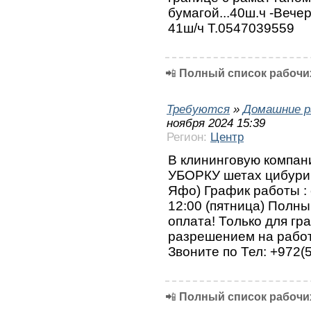
бумагой...40ш.ч -Вечер
41ш/ч Т.0547039559
📲
Полный список рабочих
Требуются
»
Домашние р
ноября 2024 15:39
Регион:
Центр
В клининговую компа
УБОРКУ шетах цибури 
Яфо) График работы : с
12:00 (пятница) Полны
оплата! Только для гр
разрешением на работ
Звоните по Тел: +972(
📲
Полный список рабочих