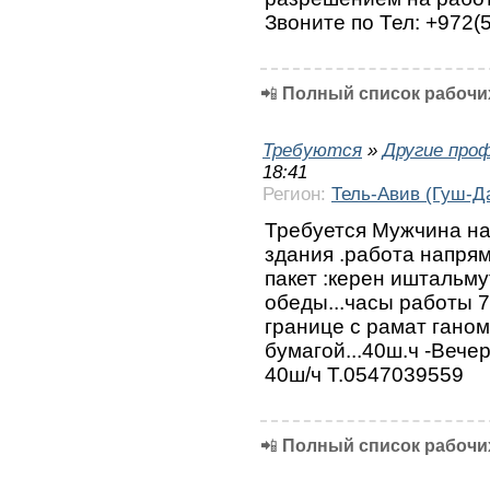
Звоните по Тел: +972(
📲
Полный список рабочих
Требуются
»
Другие про
18:41
Регион:
Тель-Авив (Гуш-Д
Требуется Мужчина на
здания .работа напря
пакет :керен иштальму
обеды...часы работы 7
границе с рамат гано
бумагой...40ш.ч -Вечер
40ш/ч Т.0547039559
📲
Полный список рабочих