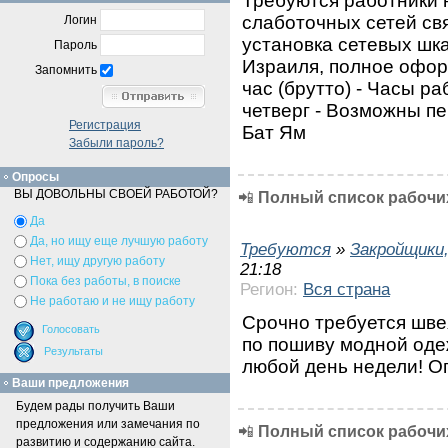
Требуются работники
слаботочных сетей свя
Логин
установка сетевых шк
Пароль
Израиля, полное офор
Запомнить
час (брутто) - Часы ра
четверг - Возможны пе
Регистрация
Бат Ям
Забыли пароль?
Опросы
ВЫ ДОВОЛЬНЫ СВОЕЙ РАБОТОЙ?
📲
Полный список рабочих
Да
Да, но ищу еще лучшую работу
Требуются
»
Закройщики
Нет, ищу другую работу
21:18
Пока без работы, в поиске
Регион:
Вся страна
Не работаю и не ищу работу
Срочно требуется шве
по пошиву модной оде
любой день недели! О
Ваши предложения
Будем рады получить Ваши
предложения или замечания по
📲
Полный список рабочих
развитию и содержанию сайта.