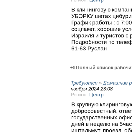
В клининговую компа
УБОРКУ шетах цибури
График работы : с 7:00
соцпакет, хорошие усл
Израиля и туристов с
Подробности по телефо
61-63 Руслан
📲
Полный список рабочих
Требуются
»
Домашние р
ноября 2024 23:08
Регион:
Центр
В крупную клирингову
добросовестный, отве
государственных офис
дней в неделю на 5час
иштальмут, проезд, об