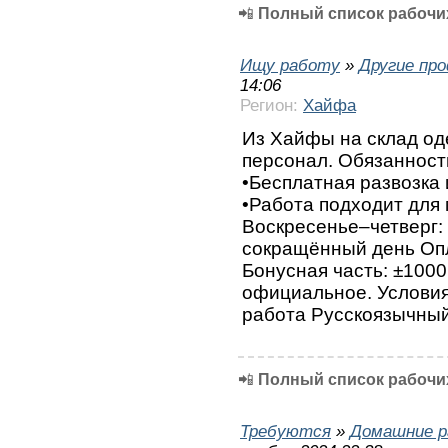
📲
Полный список рабочих
Ищу работу
»
Другие пр
14:06
Регион:
Хайфа
Из Хайфы на склад од
персонал. Обязанности
•Бесплатная развозка
•Работа подходит для
Воскресенье–четверг:
сокращённый день Опл
Бонусная часть: ±100
официальное. Условия
работа Русскоязычный
📲
Полный список рабочих
Требуются
»
Домашние р