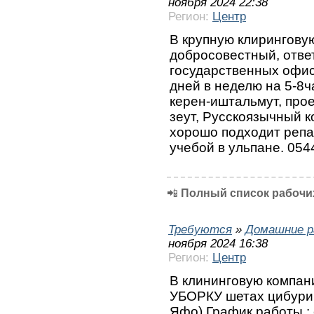
ноября 2024 22:38
Регион:
Центр
В крупную клирингову
добросовестный, отве
государственных офис
дней в неделю на 5-8ч
керен-иштальмут, прое
зеут, Русскоязычный к
хорошо подходит репа
учебой в ульпане. 05
📲
Полный список рабочих
Требуются
»
Домашние р
ноября 2024 16:38
Регион:
Центр
В клининговую компа
УБОРКУ шетах цибури 
Яфо) График работы : с