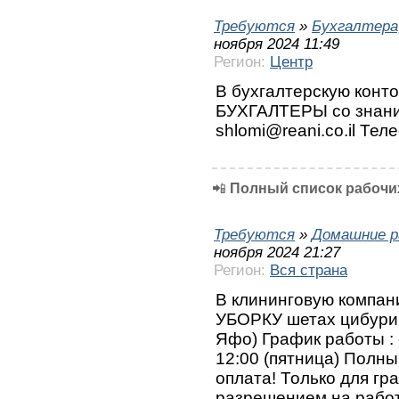
Требуются
»
Бухгалтера
ноября 2024 11:49
Регион:
Центр
В бухгалтерскую кон
БУХГАЛТЕРЫ со знани
shlomi@reani.co.il Те
📲
Полный список рабочих
Требуются
»
Домашние р
ноября 2024 21:27
Регион:
Вся страна
В клининговую компа
УБОРКУ шетах цибури 
Яфо) График работы : с
12:00 (пятница) Полны
оплата! Только для гр
разрешением на работ