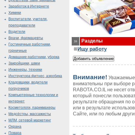
Бухгалтера, банк, финансы
Заработок в Интернете
Химики
Воспитатели, учителя,
преподаватели
Водители
Врачи, фармацевты
Разделы
Гостиничные работники,
Ищу работу
горничные
Домашние работники, уборка
Закройщики, швеи
Инженеры, техники
Внимание!
Инструктора фитнес, аэробика
Уважаемые 
Кладовщики, водители
внимательны при выборе р
погрузчиков
RABOTA.CO.IL не несет от
Компьютерные технологии и
который понесли пользоват
результате обращения по 
интернет
или в результате использ
Косметологи, парикмахеры
Сайте, или по любым друг
Медсёстры, массажисты
МЛМ, сетевой маркетинг
Охрана
Повара