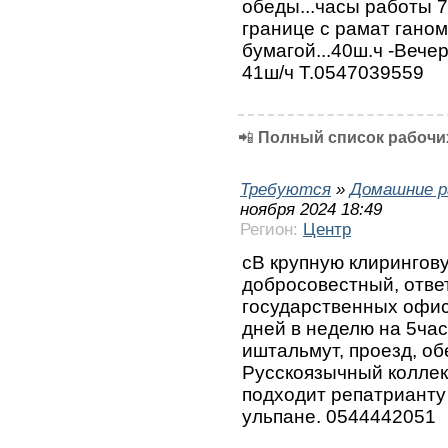
обеды...часы работы 7
границе с рамат гано
бумагой...40ш.ч -Вечер
41ш/ч Т.0547039559
📲
Полный список рабочих
Требуются
»
Домашние р
ноября 2024 18:49
Регион:
Центр
сВ крупную клирингов
добросовестный, отве
государственных офис
дней в неделю на 5час
иштальмут, проезд, об
Русскоязычный коллек
подходит репатрианту
ульпане. 0544442051