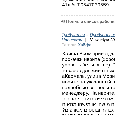
41ш/ч Т.0547039559
📲
Полный список рабочих
Требуются
»
Продавцы, к
Написать
|
18 ноября 20
Регион:
Хайфа
Хайфа Всем привет, дл
прокачки иврита (хор
уровень бет и выше). 
товаров для животных
аКармель, улица Мори
иврите на указанный 
подробные вопросы то
менеджеру. На иврите. Его зову
נו מגייסים עובדי מכירות
ים מישהי או מישהו מתאים
 גבוהה ובונוסים מטורפים