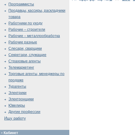
Программисты
Продавцы, кассиры, раскладчики
товара
Работники по уходу
Рабочие – строители
Рабочие – металлообработка
Рабочие разные
Слесари, сварщики
Секретари, служащие
Страховые агенты
Телемаркетинг
Торговые агенты, менеджеры по
продаже
Турагенты
Электрики
Электронщики
Ювелиры
Другие профессии
Ищу работу
Кабинет