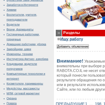
Бухгалтера, банк, финансы
Заработок в Интернете
Химики
Воспитатели, учителя,
преподаватели
Водители
Врачи, фармацевты
Разделы
Гостиничные работники,
Ищу работу
горничные
Домашние работники, уборка
Закройщики, швеи
Инженеры, техники
Инструктора фитнес, аэробика
Внимание!
Уважаемые 
Кладовщики, водители
внимательны при выборе р
погрузчиков
RABOTA.CO.IL не несет от
Компьютерные технологии и
который понесли пользоват
интернет
результате обращения по 
Косметологи, парикмахеры
или в результате использ
Медсёстры, массажисты
Сайте, или по любым друг
МЛМ, сетевой маркетинг
Охрана
ПРЕДЫДУЩИЕ
1
...
198
Повара