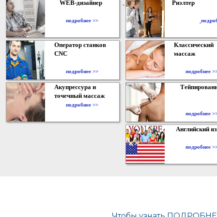
WEB-дизайнер
Риэлтер
​
подробнее >>
подро
Оператор станков
Классический
CNC
массаж
подробнее >>
подробнее >
Акупрессура и
Тейпирован
точечный массаж
подробнее >>
подробнее >
Английский я
подробнее >