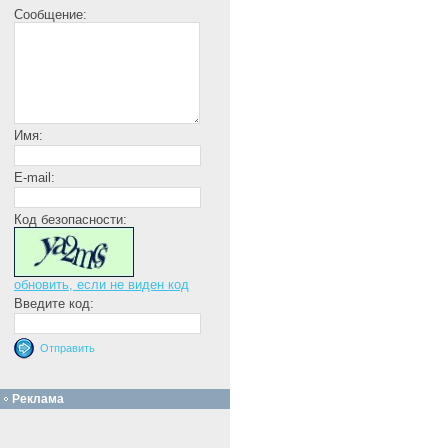
Сообщение:
Имя:
E-mail:
Код безопасности:
обновить, если не виден код
Введите код:
Реклама