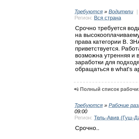
Требуются
»
Водители
Регион:
Вся страна
Срочно требуется вод
на высокооплачиваему
права категории В. З
приветствуется. Работ
возможна утренняя и 
заработки для подход
обращаться в what's 
📲
Полный список рабочих
Требуются
»
Рабочие ра
09:00
Регион:
Тель-Авив (Гуш-Д
Срочно..