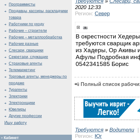
Требуются
»
Слесари, с
Программисты
2020 12:33
Продавцы, кассиры, раскладчики
Регион:
Север
товара
Работники по уходу
Рабочие – строители
В окрестности Хедеры
Рабочие – металлообработка
требуются сварщик ар
Рабочие разные
из Хадеры, Ор Акивы 
Слесари, сварщики
Афулы Подробная инф
Секретари, служащие
0542341585 Бориc
Страховые агенты
Телемаркетинг
Торговые агенты, менеджеры по
продаже
📲
Полный список рабочих
Турагенты
Электрики
Электронщики
Ювелиры
Другие профессии
Ищу работу
Требуются
»
Водители
Регион:
Юг
Кабинет