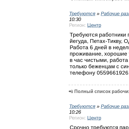
Требуются
»
Рабочие ра
10:30
Регион:
Центр
Требуются работники 
йегуда, Петах-Тикву, 
Работа 6 дней в недел
проживание, хорошие 
в час чистыми, работа
только беженцам с си
телефону 0559661926
📲
Полный список рабочих
Требуются
»
Рабочие ра
10:26
Регион:
Центр
Срочно требуются пар