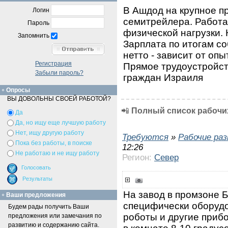
В Ашдод на крупное п
Логин
семитрейлера. Работа 
Пароль
физической нагрузки.
Запомнить
Зарплата по итогам со
нетто - зависит от опы
Регистрация
Прямое трудоустройст
Забыли пароль?
граждан Израиля
Опросы
ВЫ ДОВОЛЬНЫ СВОЕЙ РАБОТОЙ?
📲
Полный список рабочих
Да
Да, но ищу еще лучшую работу
Нет, ищу другую работу
Требуются
»
Рабочие ра
Пока без работы, в поиске
12:26
Не работаю и не ищу работу
Регион:
Север
На завод в промзоне Б
Ваши предложения
специфически оборудо
Будем рады получить Ваши
роботы и другие приб
предложения или замечания по
развитию и содержанию сайта.