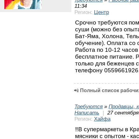
11:34
Регион:
Центр
Срочно требуются пом
суши (можно без опыт
Бат-Яма, Холона, Тель
обучение). Оплата со 
Работа по 10-12 часов 
бесплатное питание. 
только для беженцев 
телефону 0559661926
📲
Полный список рабочих
Требуются
»
Продавцы, к
Написать
|
27 сентября 
Регион:
Хайфа
‼️В супермаркеты в Кра
мясники с опытом - ка