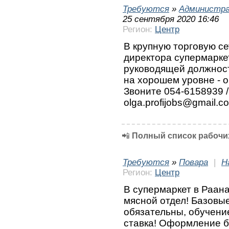
Требуются
»
Администра
25 сентября 2020 16:46
Регион:
Центр
В крупную торговую се
директора супермарке
руководящей должност
на хорошем уровне - 
Звоните 054-6158939 
olga.profijobs@gmail.c
📲
Полный список рабочих
Требуются
»
Повара
|
Н
Регион:
Центр
В супермаркет в Раан
мясной отдел! Базовые
обязательны, обучени
ставка! Оформление б