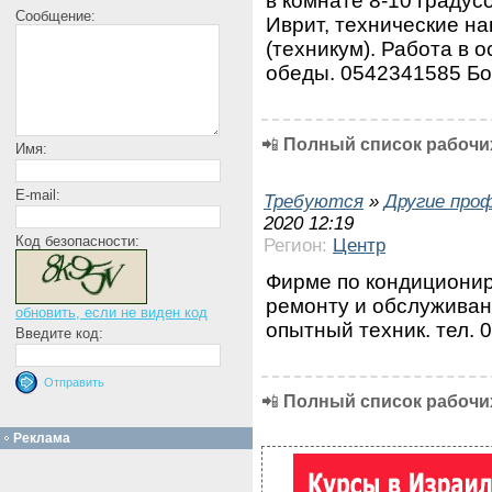
в комнате 8-10 градус
Сообщение:
Иврит, технические н
(техникум). Работа в о
обеды. 0542341585 Б
📲
Полный список рабочих
Имя:
E-mail:
Требуются
»
Другие про
2020 12:19
Код безопасности:
Регион:
Центр
Фирме по кондиционир
ремонту и обслуживан
обновить, если не виден код
опытный техник. тел.
Введите код:
📲
Полный список рабочих
Реклама