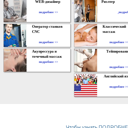
WEB-дизайнер
Риэлтер
​
подробнее >>
подро
Оператор станков
Классический
CNC
массаж
подробнее >>
подробнее >
Акупрессура и
Тейпирован
точечный массаж
подробнее >>
подробнее >
Английский я
подробнее >