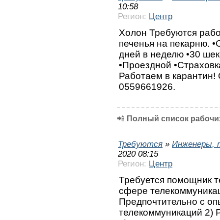
10:58
Регион:
Центр
Холон Требуются рабо
печенья на пекарню. •
дней в неделю •30 шек
•Проездной •Страховк
Работаем в карантин!
0559661926.
📲
Полный список рабочих
Требуются
»
Инженеры, 
2020 08:15
Регион:
Центр
Требуется помощник т
сфере телекоммуникац
Предпочтительно с оп
телекоммуникаций 2) 