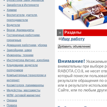
Бухгалтера, банк, финансы
Заработок в Интернете
Химики
Воспитатели, учителя,
преподаватели
Водители
Врачи, фармацевты
Разделы
Гостиничные работники,
Ищу работу
горничные
Домашние работники, уборка
Закройщики, швеи
Инженеры, техники
Внимание!
Инструктора фитнес, аэробика
Уважаемые 
Кладовщики, водители
внимательны при выборе р
погрузчиков
RABOTA.CO.IL не несет от
Компьютерные технологии и
который понесли пользоват
результате обращения по 
интернет
или в результате использ
Косметологи, парикмахеры
Сайте, или по любым друг
Медсёстры, массажисты
МЛМ, сетевой маркетинг
Охрана
Повара