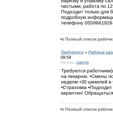
нарезку и упаковку са
чистыми, работа по 12
Подходит только для б
подробную информаци
телефону 0559661926
📲
Полный список рабочих
Требуются
»
Рабочие ра
09:54
Регион:
Центр
Требуются работники(ц
на пекарню. •Смены по 
неделю •30 шекелей в 
•Страховка •Подходит
карантин! Обращаться
📲
Полный список рабочих