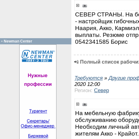
СЕВЕР СТРАНЫ. На бо
- настройщик гибочны
Наария, Акко, Кармиэл
выплаты. Резюме отпр
0542341585 Бориc
Newman Center
📲
Полный список рабочих
Требуются
»
Другие про
2020 12:00
Регион:
Север
На мебельную фабрику
обслуживанию оборудо
Необходим личный авт
жителям Акко - Крайот