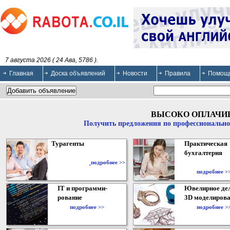
7 августа 2026 ( 24 Ава, 5786 ).
Главная
Доска объявлений
Новости
Правила
Помощ
ВЫСОКО ОПЛАЧИ
Получить предложения по профессионально
Турагенты
Практическая
бухгалтерия
подробнее >>
подробнее >
IT и программи-
Ювелирное дел
рование
3D моделирова
подробнее >>
подробнее >