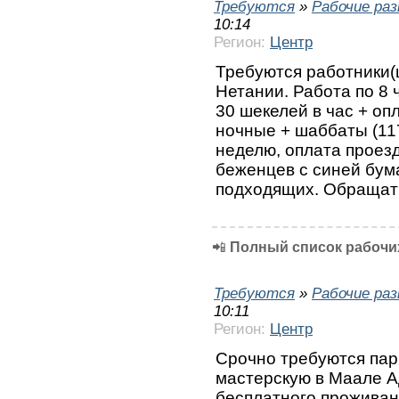
Требуются
»
Рабочие ра
10:14
Регион:
Центр
Требуются работники(
Нетании. Работа по 8 
30 шекелей в час + оп
ночные + шаббаты (11
неделю, оплата проезд
беженцев с синей бум
подходящих. Обращат
📲
Полный список рабочих
Требуются
»
Рабочие ра
10:11
Регион:
Центр
Срочно требуются пар
мастерскую в Маале А
бесплатного проживан