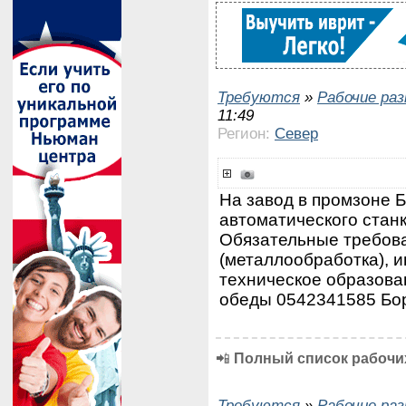
Требуются
»
Рабочие ра
11:49
Регион:
Север
На завод в промзоне 
автоматического станк
Обязательные требова
(металлообработка), и
техническое образован
обеды 0542341585 Бо
📲
Полный список рабочих
Требуются
»
Рабочие ра