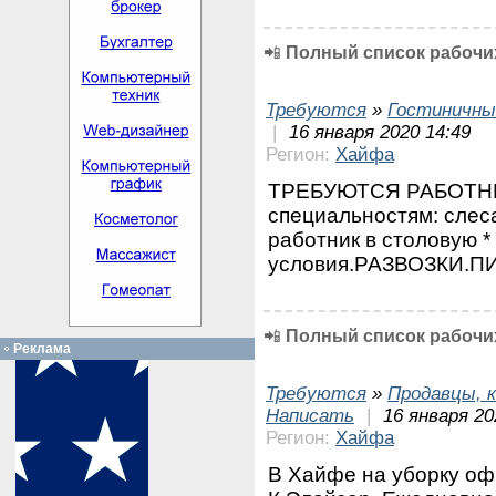
📲
Полный список рабочих
Требуются
»
Гостиничны
|
16 января 2020 14:49
Регион:
Хайфа
ТРЕБУЮТСЯ РАБОТНИ
специальностям: слеса
работник в столовую *
условия.РАЗВОЗКИ.ПИТ
📲
Полный список рабочих
Реклама
Требуются
»
Продавцы, к
Написать
|
16 января 20
Регион:
Хайфа
В Хайфе на уборку офи