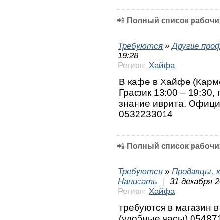
📲
Полный список рабочих
Требуются
»
Другие про
19:28
Регион:
Хайфа
В кафе в Хайфе (Карм
График 13:00 – 19:30, 
знание иврита. Офици
0532233014
📲
Полный список рабочих
Требуются
»
Продавцы, к
Написать
|
31 декабря 2
Регион:
Хайфа
требуются в магазин 
(удобные часы) 05487