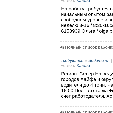
Регион:
Хайфа
На работу требуется 
начальным опытом раб
свободном уровне и зн
неделю 8-16 / 8:30-16
6158939 Ольга / olga.p
📲
Полный список рабочих
Требуются
»
Водители
Регион:
Хайфа
Регион: Север На вед
городов Хайфа и округ
водители до 4 тонн. Ча
16:00 Полная ставка +
счет работодателя. Х
📲
Полный список рабочих