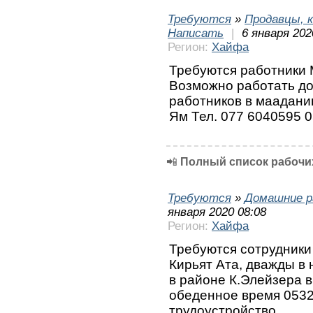
Требуются
»
Продавцы, к
Написать
|
6 января 202
Регион:
Хайфа
Требуются работники 
Возможно работать д
работников в маадани
Ям Тел. 077 6040595 
📲
Полный список рабочих
Требуются
»
Домашние р
января 2020 08:08
Регион:
Хайфа
Требуются сотрудники 
Кирьят Ата, дважды в н
в районе К.Элейзера в
обеденное время 053
трудоустройство