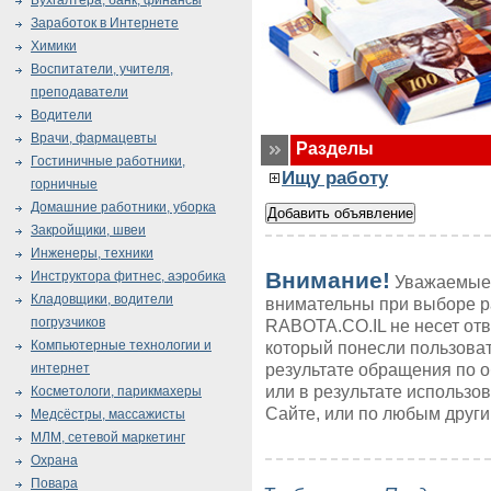
Бухгалтера, банк, финансы
Заработок в Интернете
Химики
Воспитатели, учителя,
преподаватели
Водители
Врачи, фармацевты
Разделы
Гостиничные работники,
Ищу работу
горничные
Домашние работники, уборка
Закройщики, швеи
Инженеры, техники
Внимание!
Инструктора фитнес, аэробика
Уважаемые 
Кладовщики, водители
внимательны при выборе р
погрузчиков
RABOTA.CO.IL не несет от
Компьютерные технологии и
который понесли пользоват
результате обращения по 
интернет
или в результате использ
Косметологи, парикмахеры
Сайте, или по любым друг
Медсёстры, массажисты
МЛМ, сетевой маркетинг
Охрана
Повара