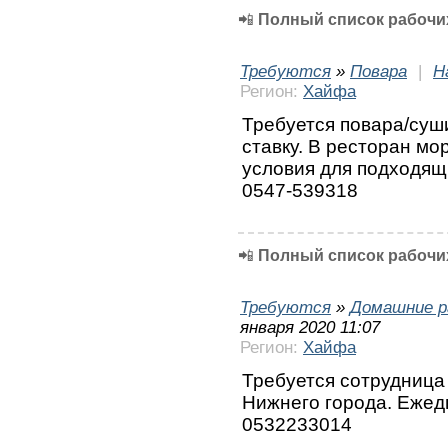
📲
Полный список рабочих
Требуются
»
Повара
|
Н
Регион:
Хайфа
Требуется повара/суш
ставку. В ресторан м
условия для подходя
0547-539318
📲
Полный список рабочих
Требуются
»
Домашние р
января 2020 11:07
Регион:
Хайфа
Требуется сотрудница
Нижнего города. Ежедн
0532233014