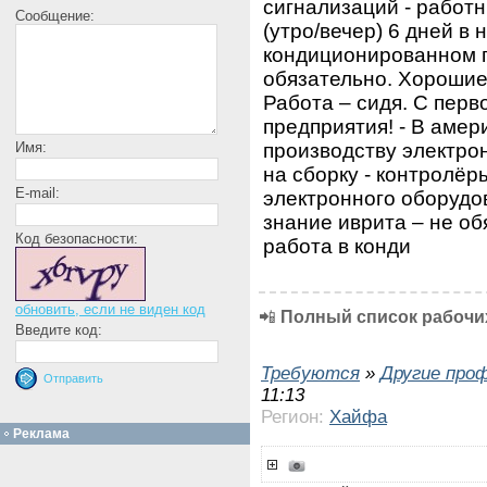
сигнализаций - работн
Сообщение:
(утро/вечер) 6 дней в 
кондиционированном 
обязательно. Хорошие
Работа – сидя. С перв
предприятия! - В аме
производству электрон
Имя:
на сборку - контролёр
E-mail:
электронного оборудо
знание иврита – не об
Код безопасности:
работа в конди
обновить, если не виден код
📲
Полный список рабочих
Введите код:
Требуются
»
Другие про
11:13
Регион:
Хайфа
Реклама