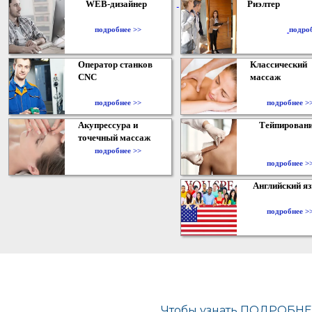
WEB-дизайнер
Риэлтер
​
подробнее >>
подро
Оператор станков
Классический
CNC
массаж
подробнее >>
подробнее >
Акупрессура и
Тейпирован
точечный массаж
подробнее >>
подробнее >
Английский я
подробнее >