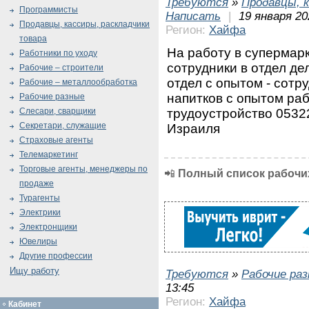
Требуются
»
Продавцы, к
Программисты
Написать
|
19 января 20
Продавцы, кассиры, раскладчики
Регион:
Хайфа
товара
На работу в супермарк
Работники по уходу
сотрудники в отдел де
Рабочие – строители
отдел с опытом - сотр
Рабочие – металлообработка
напитков с опытом ра
Рабочие разные
трудоустройство 0532
Слесари, сварщики
Секретари, служащие
Израиля
Страховые агенты
Телемаркетинг
Торговые агенты, менеджеры по
📲
Полный список рабочих
продаже
Турагенты
Электрики
Электронщики
Ювелиры
Другие профессии
Ищу работу
Требуются
»
Рабочие ра
13:45
Регион:
Хайфа
Кабинет