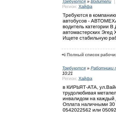
Требуются
»
Водители
Регион:
Хайфа
Требуются в компани
автобусов - АВТОМЕХ
водитель категории В
автомастерских Эгед 
Ищете стабильную ра
📲
Полный список рабочих
Требуются
»
Работники 
10:21
Регион:
Хайфа
в КИРЬЯТ-АТА, ул.Вай
трудолюбивая метапел
инвалидом на каждый 
Оплата наличными 30 ш
0542022562 или 0509