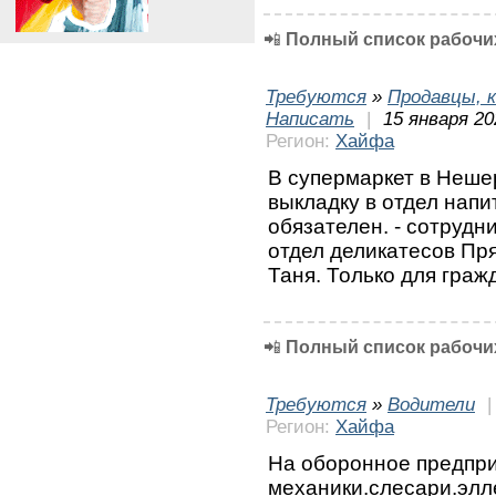
📲
Полный список рабочих
Требуются
»
Продавцы, к
Написать
|
15 января 20
Регион:
Хайфа
В супермаркет в Нешер
выкладку в отдел напи
обязателен. - сотрудни
отдел деликатесов Пр
Таня. Только для гра
📲
Полный список рабочих
Требуются
»
Водители
Регион:
Хайфа
На оборонное предпри
механики.слесари.элл