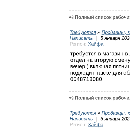
📲
Полный список рабочих
Требуются
»
Продавцы, к
Написать
|
5 января 202
Регион:
Хайфа
требуется в магазин 
отдел на вторую смен
вечер ) включая пятни
подходит также для о
0548718080
📲
Полный список рабочих
Требуются
»
Продавцы, к
Написать
|
5 января 202
Регион:
Хайфа