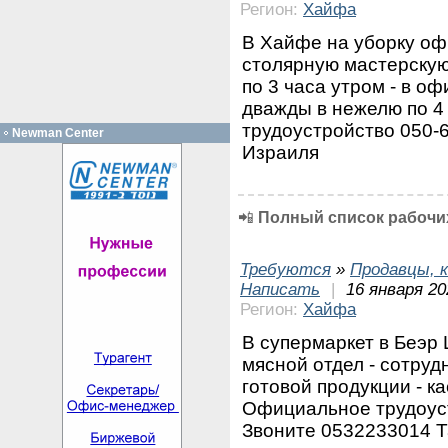
Регион:
Хайфа
В Хайфе на уборку офи
столярную мастерскую
по 3 часа утром - в оф
дважды в нежелю по 4
трудоустройство 050-
Newman Center
Израиля
📲
Полный список рабочих
Требуются
»
Продавцы, к
Написать
|
16 января 20
Регион:
Хайфа
В супермаркет в Беэр 
мясной отдел - сотруд
готовой продукции - к
Официальное трудоуст
Звоните 0532233014 Т