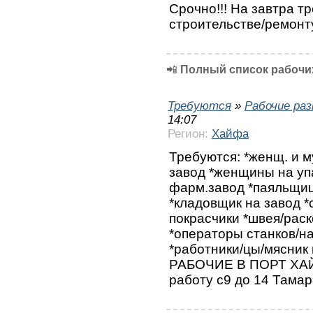
Срочно!!! На завтра т
строительстве/ремонт
📲
Полный список рабочих
Требуются
»
Рабочие ра
14:07
Регион:
Хайфа
Требуются: *женщ. и 
завод *женщины на уп
фарм.завод *паяльщицы
*кладовщик на завод *
покрасчики *швея/рас
*операторы станков/н
*работники/цы/мясник 
РАБОЧИЕ В ПОРТ ХАЙ
работу с9 до 14 Тама