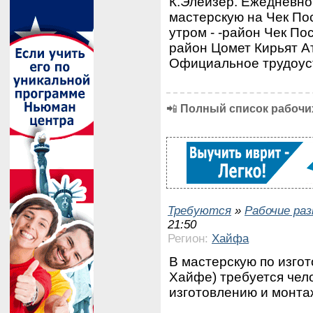
К.Элейзер. Ежедневно 
мастерскую на Чек Пос
утром - -район Чек По
район Цомет Кирьят Ат
Официальное трудоус
📲
Полный список рабочих
Требуются
»
Рабочие ра
21:50
Регион:
Хайфа
В мастерскую по изго
Хайфе) требуется чел
изготовлению и монта