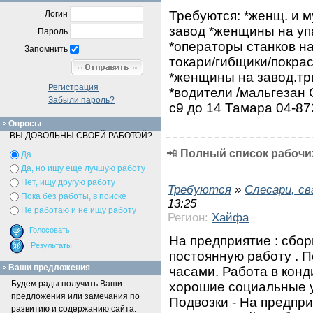
Требуются: *женщ. и 
Логин
завод *женщины на уп
Пароль
*операторы станков н
Запомнить
токари/гибщики/покра
*женщины на завод.тр
Регистрация
*водители /мальгезан 
Забыли пароль?
с9 до 14 Тамара 04-8
Опросы
ВЫ ДОВОЛЬНЫ СВОЕЙ РАБОТОЙ?
📲
Полный список рабочих
Да
Да, но ищу еще лучшую работу
Нет, ищу другую работу
Требуются
»
Слесари, с
Пока без работы, в поиске
13:25
Не работаю и не ищу работу
Регион:
Хайфа
На предприятие : сбор
постоянную работу . 
Ваши предложения
часами. Работа в кон
Будем рады получить Ваши
хорошие социальные у
предложения или замечания по
Подвозки - На предпри
развитию и содержанию сайта.