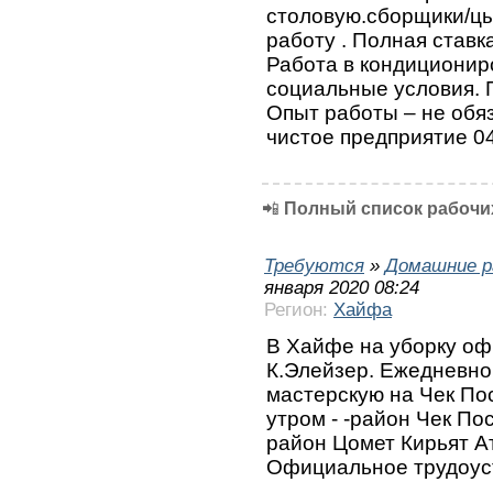
столовую.сборщики/цы
работу . Полная став
Работа в кондициони
социальные условия. П
Опыт работы – не обя
чистое предприятие 0
📲
Полный список рабочих
Требуются
»
Домашние р
января 2020 08:24
Регион:
Хайфа
В Хайфе на уборку офи
К.Элейзер. Ежедневно 
мастерскую на Чек Пос
утром - -район Чек По
район Цомет Кирьят Ат
Официальное трудоус