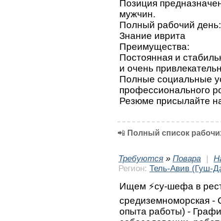
Позиция предназначена
мужчин.
Полный рабочий день: в
Знание иврита
Преимущества:
Постоянная и стабиль
и очень привлекатель
Полные социальные у
профессионального р
Резюме присылайте н
📲
Полный список рабочих
Требуются
»
Повара
|
Н
Регион:
Тель-Авив (Гуш-Д
Ищем ⚡️су-шефа в рест
средиземноморская - С
опыта работы) - Граф