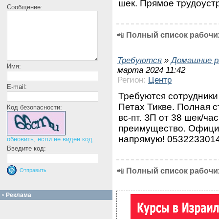
шек. Прямое трудоуст
Сообщение:
📲
Полный список рабочих
Требуются
»
Домашние р
Имя:
марта 2024 11:42
Регион:
Центр
E-mail:
Требуются сотрудники 
Петах Тикве. Полная с
Код безопасности:
вс-пт. ЗП от 38 шек/ча
преимущество. Офици
напрямую! 053223301
обновить, если не виден код
Введите код:
📲
Полный список рабочих
Реклама