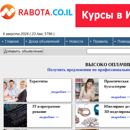
6 августа 2026 ( 23 Ава, 5786 ).
Главная
Доска объявлений
Новости
Правила
Помощ
ВЫСОКО ОПЛАЧИ
Получить предложения по профессионально
Турагенты
Практическая
бухгалтерия
подробнее >>
подробнее >
IT и программи-
Ювелирное дел
рование
3D моделирова
подробнее >>
подробнее >