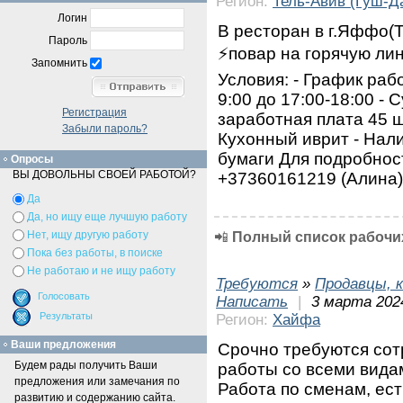
Регион:
Тель-Авив (Гуш-Д
Логин
В ресторан в г.Яффо(Т
Пароль
⚡️повар на горячую ли
Запомнить
Условия: - График рабо
9:00 до 17:00-18:00 - 
Регистрация
заработная плата 45 ш
Забыли пароль?
Кухонный иврит - Нали
бумаги Для подробнос
Опросы
ВЫ ДОВОЛЬНЫ СВОЕЙ РАБОТОЙ?
+37360161219 (Алина)
Да
Да, но ищу еще лучшую работу
Нет, ищу другую работу
📲
Полный список рабочих
Пока без работы, в поиске
Не работаю и не ищу работу
Требуются
»
Продавцы, к
Написать
|
3 марта 2024
Регион:
Хайфа
Ваши предложения
Срочно требуются сот
Будем рады получить Ваши
работы со всеми видам
предложения или замечания по
Работа по сменам, ес
развитию и содержанию сайта.