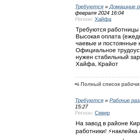
Требуются
»
Домашние р
февраля 2024 16:04
Регион:
Хайфа
Требуются работницы 
Высокая оплата (ежедн
чаевые и постоянные 
Официальное трудоуст
нужен стабильный зара
Хайфа, Крайот
📲
Полный список рабочих
Требуются
»
Рабочие ра
15:27
Регион:
Север
На завод в районе Ки
работники! ⚡наклейка 