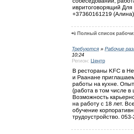
собеседовании, работ
ивритоговорящий Для
+37360161219 (Алина)
📲
Полный список рабочих
Требуются
»
Рабочие ра
10:24
Регион:
Центр
В рестораны KFC в Не
и Раанане приглашаем
работы на кухне. Опыт
(работа в том числе в
Возможность карьерно
на работу с 18 лет. В
обучение корпоратив
трудоустройство. 053