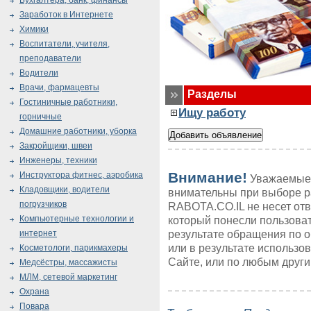
Бухгалтера, банк, финансы
Заработок в Интернете
Химики
Воспитатели, учителя,
преподаватели
Водители
Врачи, фармацевты
Разделы
Гостиничные работники,
Ищу работу
горничные
Домашние работники, уборка
Закройщики, швеи
Инженеры, техники
Внимание!
Инструктора фитнес, аэробика
Уважаемые 
Кладовщики, водители
внимательны при выборе р
погрузчиков
RABOTA.CO.IL не несет от
Компьютерные технологии и
который понесли пользоват
результате обращения по 
интернет
или в результате использ
Косметологи, парикмахеры
Сайте, или по любым друг
Медсёстры, массажисты
МЛМ, сетевой маркетинг
Охрана
Повара