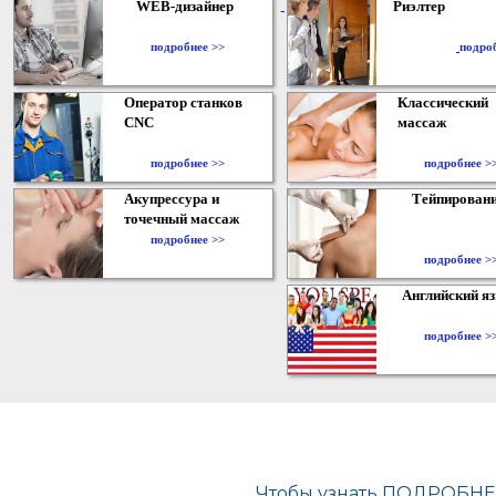
WEB-дизайнер
Риэлтер
​
подробнее >>
подро
Оператор станков
Классический
CNC
массаж
подробнее >>
подробнее >
Акупрессура и
Тейпирован
точечный массаж
подробнее >>
подробнее >
Английский я
подробнее >