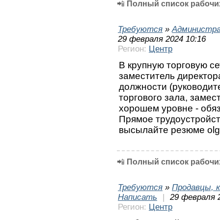
📲
Полный список рабочих
Требуются
»
Администра
29 февраля 2024 10:16
Регион:
Центр
В крупную торговую с
заместитель директор
должности (руководит
торгового зала, замес
хорошем уровне - обя
Прямое трудоустройст
высылайте резюме olga
📲
Полный список рабочих
Требуются
»
Продавцы, к
Написать
|
29 февраля 
Регион:
Центр