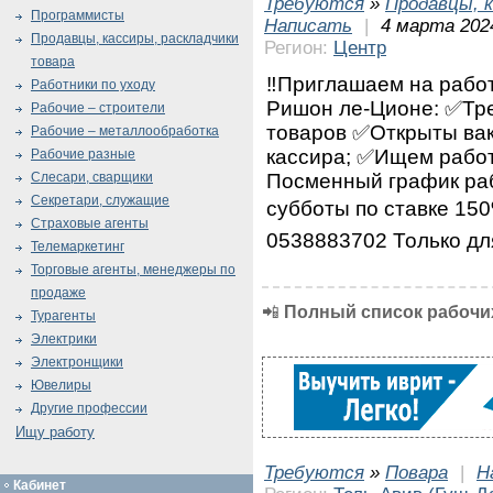
Требуются
»
Продавцы, к
Программисты
Написать
|
4 марта 202
Продавцы, кассиры, раскладчики
Регион:
Центр
товара
‼️Приглашаем на работ
Работники по уходу
Ришон ле-Ционе: ✅Тре
Рабочие – строители
товаров ✅Открыты вак
Рабочие – металлообработка
кассира; ✅Ищем работ
Рабочие разные
Посменный график раб
Слесари, сварщики
Секретари, служащие
субботы по ставке 150
Страховые агенты
0538883702 Только дл
Телемаркетинг
Торговые агенты, менеджеры по
продаже
📲
Полный список рабочих
Турагенты
Электрики
Электронщики
Ювелиры
Другие профессии
Ищу работу
Требуются
»
Повара
|
Н
Кабинет