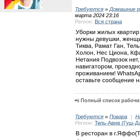
Требуются
»
Домашние р
марта 2024 23:16
Регион:
Вся страна
Уборки жилых квартир
нужны девушки, женщин
Тиква, Рамат Ган, Тел
Холон, Нес Циона, Кф
Нетания Подвозок нет
навигатором, проездн
проживанием! WhatsA
оставьте сообщение н
📲
Полный список рабочих
Требуются
»
Повара
|
Н
Регион:
Тель-Авив (Гуш-Д
В ресторан в г.Яффо(Т