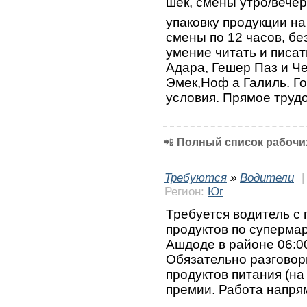
шек, смены утро/вечер
упаковку продукции на
смены по 12 часов, бе
умение читать и писат
Адара, Гешер Паз и Че
Эмек,Ноф а Галиль. Г
условия. Прямое труд
📲
Полный список рабочих
Требуются
»
Водители
Регион:
Юг
Требуется водитель с 
продуктов по суперма
Ашдоде в районе 06:0
Обязательно разговор
продуктов питания (на
премии. Работа напря