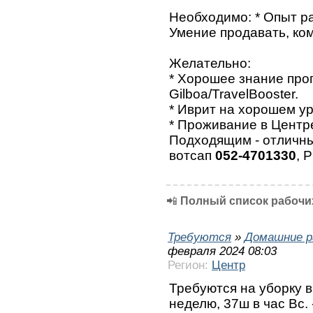
Необходимо: * Опыт ра
Умение продавать, ко
Желательно:
* Хорошее знание про
Gilboa/TravelBooster.
* Иврит на хорошем ур
* Проживание в Центр
Подходящим - отличны
вотсап
052-4701330
, 
📲
Полный список рабочих
Требуются
»
Домашние р
февраля 2024 08:03
Регион:
Центр
Требуются на уборку в
неделю, 37ш в час Вс. - 