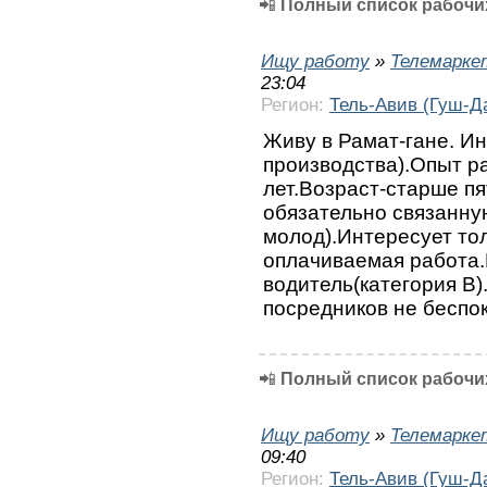
📲
Полный список рабочих
Ищу работу
»
Телемарке
23:04
Регион:
Тель-Авив (Гуш-Д
Живу в Рамат-гане. И
производства).Опыт р
лет.Возраст-старше п
обязательно связанну
молод).Интересует то
оплачиваемая работа.
водитель(категория В
посредников не беспо
📲
Полный список рабочих
Ищу работу
»
Телемарке
09:40
Регион:
Тель-Авив (Гуш-Д