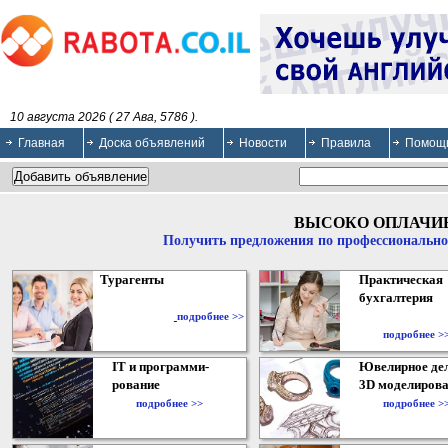
10 августа 2026 ( 27 Ава, 5786 ).
Главная
Доска объявлений
Новости
Правила
Помощ
ВЫСОКО ОПЛАЧИ
Получить предложения по профессионально
Турагенты
Практическая
бухгалтерия
подробнее >>
подробнее >
IT и программи-
Ювелирное дел
рование
3D моделирова
подробнее >>
подробнее >