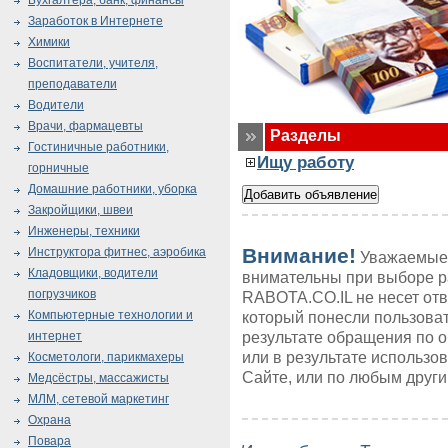
Бухгалтера, банк, финансы
Заработок в Интернете
Химики
Воспитатели, учителя,
преподаватели
Водители
Врачи, фармацевты
Разделы
Гостиничные работники,
Ищу работу
горничные
Домашние работники, уборка
Закройщики, швеи
Инженеры, техники
Внимание!
Инструктора фитнес, аэробика
Уважаемые 
Кладовщики, водители
внимательны при выборе р
погрузчиков
RABOTA.CO.IL не несет от
Компьютерные технологии и
который понесли пользоват
результате обращения по 
интернет
или в результате использ
Косметологи, парикмахеры
Сайте, или по любым друг
Медсёстры, массажисты
МЛМ, сетевой маркетинг
Охрана
Повара