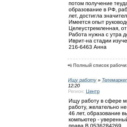
потом получение теуд
образование в РФ, раб
лет, достигла значите
Имеется опыт руковод
Целеустремленная, от
Работа нужна с утра до
Иврит-на стадии изуче
216-6463 Анна
📲
Полный список рабочих
Ищу работу
»
Телемарке
12:20
Регион:
Центр
Ищу работу в сфере м
работу, желательно не
46 лет, образование вы
компьютер - уверенны
права В.0536284269