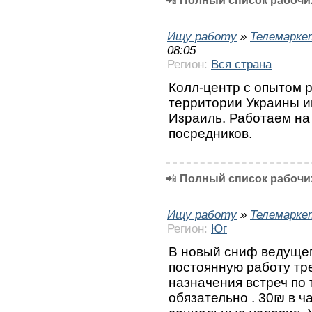
📲
Полный список рабочих
Ищу работу
»
Телемарке
08:05
Регион:
Вся страна
Колл-центр с опытом 
территории Украины и
Израиль. Работаем на
посредников.
📲
Полный список рабочих
Ищу работу
»
Телемарке
Регион:
Юг
В новый сниф ведущег
постоянную работу тр
назначения встреч по 
обязательно . 30₪ в 