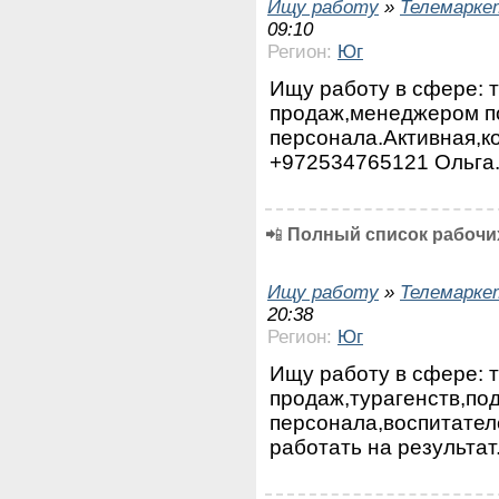
Ищу работу
»
Телемарке
09:10
Регион:
Юг
Ищу работу в сфере: 
продаж,менеджером п
персонала.Активная,к
+972534765121 Ольга
📲
Полный список рабочих
Ищу работу
»
Телемарке
20:38
Регион:
Юг
Ищу работу в сфере: 
продаж,турагенств,по
персонала,воспитател
работать на результа