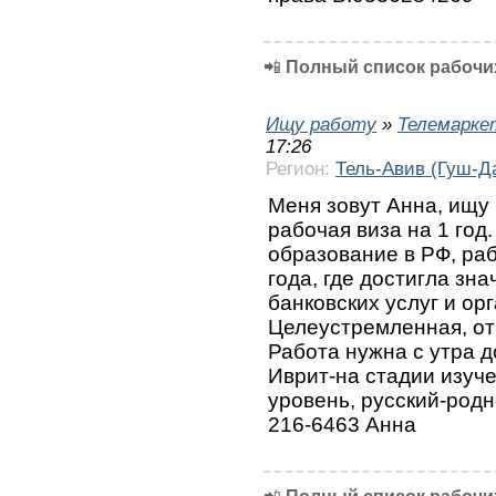
📲
Полный список рабочих
Ищу работу
»
Телемарке
17:26
Регион:
Тель-Авив (Гуш-Д
Меня зовут Анна, ищу
рабочая виза на 1 го
образование в РФ, ра
года, где достигла зн
банковских услуг и ор
Целеустремленная, от
Работа нужна с утра до
Иврит-на стадии изуч
уровень, русский-родн
216-6463 Анна