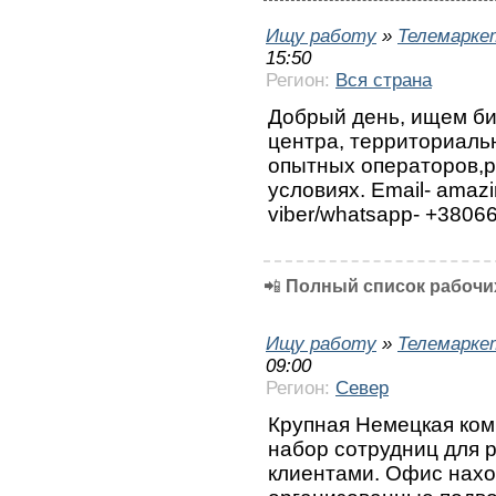
Ищу работу
»
Телемарке
15:50
Регион:
Вся страна
Добрый день, ищем би
центра, территориаль
опытных операторов,
условиях. Email- amaz
viber/whatsapp- +380
📲
Полный список рабочих
Ищу работу
»
Телемарке
09:00
Регион:
Север
Крупная Немецкая ком
набор сотрудниц для 
клиентами. Офис нахо