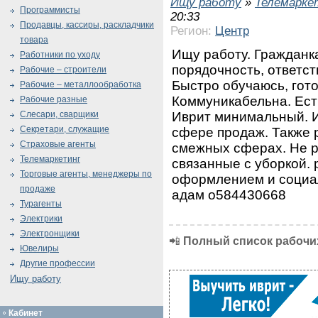
Ищу работу
»
Телемарке
Программисты
20:33
Продавцы, кассиры, раскладчики
Регион:
Центр
товара
Ищу работу. Гражданк
Работники по уходу
порядочность, ответст
Рабочие – строители
Быстро обучаюсь, гот
Рабочие – металлообработка
Коммуникабельна. Ест
Рабочие разные
Иврит минимальный. И
Слесари, сварщики
Секретари, служащие
сфере продаж. Также 
Страховые агенты
смежных сферах. Не 
Телемаркетинг
связанные с уборкой. 
Торговые агенты, менеджеры по
оформлением и социал
продаже
адам о584430668
Турагенты
Электрики
Электронщики
📲
Полный список рабочих
Ювелиры
Другие профессии
Ищу работу
Кабинет