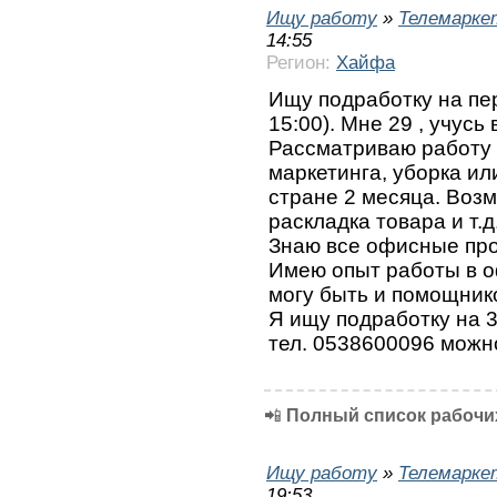
Ищу работу
»
Телемарке
14:55
Регион:
Хайфа
Ищу подработку на пер
15:00). Мне 29 , учусь 
Рассматриваю работу
маркетинга, уборка ил
стране 2 месяца. Возм
раскладка товара и т.д
Знаю все офисные про
Имею опыт работы в о
могу быть и помощник
Я ищу подработку на 3
тел. 0538600096 можн
📲
Полный список рабочих
Ищу работу
»
Телемарке
19:53