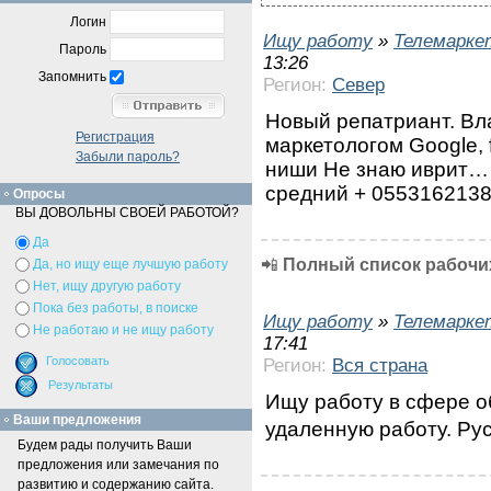
Логин
Ищу работу
»
Телемарке
Пароль
13:26
Запомнить
Регион:
Север
Новый репатриант. Вл
Регистрация
маркетологом Google, 
Забыли пароль?
ниши Не знаю иврит… 
средний + 055316213
Опросы
ВЫ ДОВОЛЬНЫ СВОЕЙ РАБОТОЙ?
Да
📲
Полный список рабочих
Да, но ищу еще лучшую работу
Нет, ищу другую работу
Пока без работы, в поиске
Ищу работу
»
Телемарке
Не работаю и не ищу работу
17:41
Регион:
Вся страна
Ищу работу в сфере о
Ваши предложения
удаленную работу. Ру
Будем рады получить Ваши
предложения или замечания по
развитию и содержанию сайта.