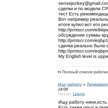
sensejockey@gmail.com
сделки и по модели C
тест Есть рекомендац
Вот например реальны
итоге купил вот его ре
http://prntscr.com/e9iiq
обсуждение суммы кру
http://prntscr.com/eqb
сделка реально была
http://prntscr.com/eqb
My English level is uppe
📲
Полный список рабочих
Ищу работу
»
Телемарке
14:09
Регион:
Центр
Ищу работу няни,есть
Есть также опыт в тел