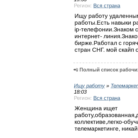
Регион:
Вся страна
Ищу работу удаленным
работы.Есть навыки р
ip-телефонии.Знаком 
интернет- линия.Знако
бирже.Работал с горя
стран СНГ. мой скайп 
📲
Полный список рабочих
Ищу работу
»
Телемарке
18:03
Регион:
Вся страна
Женщина ищет
работу,образованная,
коллективе,легко-обу
телемаркетинге, ника