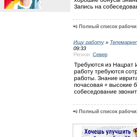
Запись на собеседова
📲
Полный список рабочих
Ищу работу
»
Телемарке
09:33
Регион:
Север
Требуются из Нацрат 
работу требуются сот
работы. Знание иврит
почасовая + высокие б
собеседование звоните
📲
Полный список рабочих