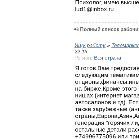
Психолог, имею высше
lud1@inbox.ru
📲
Полный список рабочих
Ищу работу
»
Телемарке
22:15
Регион:
Вся страна
Я готов Вам предоста
следующим тематикам
опционы,финансы,инве
на бирже.Кроме этого 
нишах (интернет мага
автосалонов и тд). Ес
также зарубежные (а
страны,Европа,Азия,А
генерация "горячих ли
остальные детали рас
+74996775096 или при