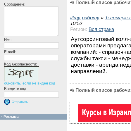
📲
Полный список рабочих
Сообщение:
Ищу работу
»
Телемарке
10:52
Регион:
Вся страна
Аутсорсинговый колл-
Имя:
операторами предлага
компаний: - справочна
E-mail:
службы такси - менед
доставки - аренда не
Код безопасности:
направлений.
обновить, если не виден код
Введите код:
📲
Полный список рабочих
Реклама