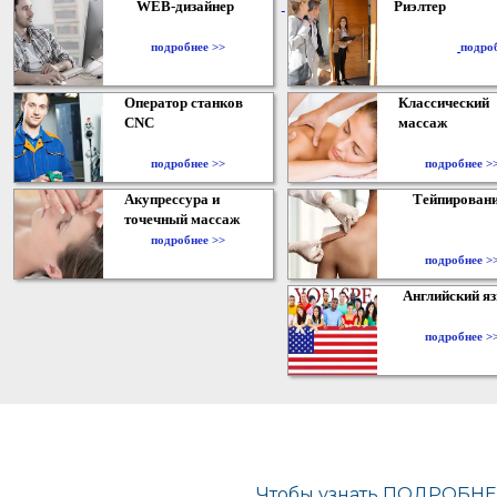
WEB-дизайнер
Риэлтер
​
подробнее >>
подро
Оператор станков
Классический
CNC
массаж
подробнее >>
подробнее >
Акупрессура и
Тейпирован
точечный массаж
подробнее >>
подробнее >
Английский я
подробнее >