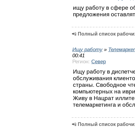
ищу работу в сфере о
предложения оставлять
📲
Полный список рабочих
Ищу работу
»
Телемарке
00:41
Регион:
Север
Ищу работу в диспетч
обслуживания клиенто
страны. Свободное чт
компьютерных на иврит
Живу в Нацрат иллите
телемаркетинга и обс
📲
Полный список рабочих