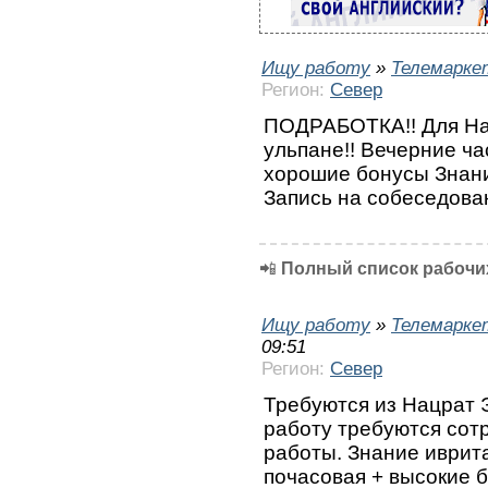
Ищу работу
»
Телемарке
Регион:
Север
ПОДРАБОТКА!! Для Нацр
ульпане!! Вечерние ч
хорошие бонусы Знани
Запись на собеседова
📲
Полный список рабочих
Ищу работу
»
Телемарке
09:51
Регион:
Север
Требуются из Нацрат 
работу требуются сот
работы. Знание иврит
почасовая + высокие б