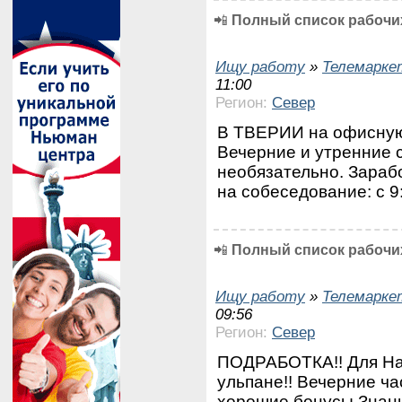
📲
Полный список рабочих
Ищу работу
»
Телемарке
11:00
Регион:
Север
В ТВЕРИИ на офисную 
Вечерние и утренние с
необязательно. Зараб
на собеседование: с 9
📲
Полный список рабочих
Ищу работу
»
Телемарке
09:56
Регион:
Север
ПОДРАБОТКА!! Для Нац
ульпане!! Вечерние ч
хорошие бонусы Знани