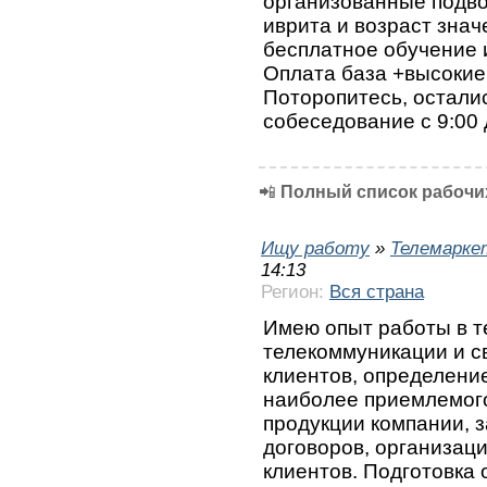
организованные подво
иврита и возраст зна
бесплатное обучение 
Оплата база +высокие 
Поторопитесь, остали
собеседование с 9:00 
📲
Полный список рабочих
Ищу работу
»
Телемарке
14:13
Регион:
Вся страна
Имею опыт работы в т
телекоммуникации и с
клиентов, определени
наиболее приемлемого
продукции компании, 
договоров, организац
клиентов. Подготовка 